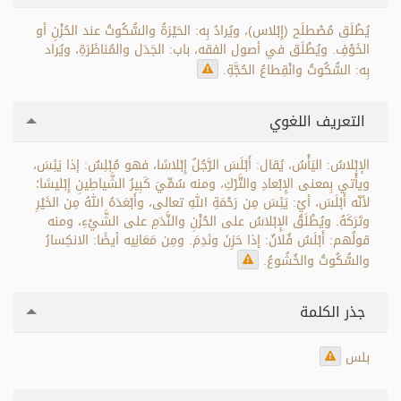
يُطْلَق مُصْطلَح (إِبْلاس)، ويُرادُ بِه: الحَيْرَةُ والسُّكُوتُ عند الحُزْنِ أو
الخَوْفِ. ويُطْلَق في أصول الفقه، باب: الجَدَل والمُناظَرَةِ، ويُراد
بِه: السُّكُوتُ وانْقِطاعُ الحُجَّةِ.
التعريف اللغوي
الإبْلاسُ: اليَأْسُ، يُقال: أَبْلَسَ الرَّجُلُ إِبْلاسًا، فهو مُبْلِسٌ: إذا يَئِسَ،
ويأْتي بِمعنى الإِبْعادِ والتَّرْكِ، ومنه سُمِّيَ كَبِيرُ الشَّياطِينِ إِبْليسًا؛
لأنّه أَبْلَسَ، أيْ: يَئِسَ مِن رَحْمَةِ اللهِ تعالى، وأَبْعَدَهُ اللهُ مِن الخَيْرِ
وتَرَكَهُ. ويُطْلَقُ الإِبْلاسُ على الحُزْنِ والنَّدَمِ على الشَّيْءِ، ومنه
قولُهم: أَبْلَسُ فُلانٌ: إذا حَزِنَ ونَدِمَ. ومِن مَعَانِيه أيضًا: الانكِسارُ
والسُّكُوتُ والخُشُوعُ.
جذر الكلمة
بلس