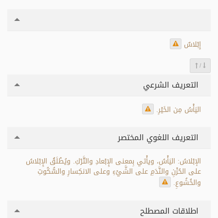
إِبْلاسٌ
/
التعريف الشرعي
اليَأْسُ مِن الخَيْرِ.
التعريف اللغوي المختصر
الإبْلاسُ: اليَأْسُ، ويأْتي بِمعنى الإِبْعادِ والتَّرْكِ. ويُطْلَقُ الإِبْلاسُ
على الحُزْنِ والنَّدَمِ على الشَّيْءِ وعلى الانكِسارِ والسُّكُوتِ
والخُشُوعِ.
اطلاقات المصطلح