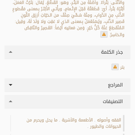
والاُنْثَى: بَتْراءٌ. وأَصْلُهُ مِن البَتْـرِ، وهو: القَطْعُ، يُقال: بَتَرْتُ العَمَلَ،
أَبْتُرُهُ بَتْراً، أيْ: قَطَعْتُهُ قَبْلَ الإِتْـمامِ، ويأْتي الأَبْتَـرُ بِـمعنى مَقْطوعِ
الذَّنَبِ مِن الدَّوابِ، ومِنْهُ سُـمِّيَ صِنْفٌ من الـحَيّاتِ أزرَق اللَّونِ
قَصِير الذَّنَبِ، ويُسْتَعْمَلُ بِـمعنى الذي لا عَقِبَ ولا وَلَدَ لَهُ، وقِيل:
الـمُنْقَطِعُ عَنْهُ كُلُّ خَيْرٍ. وَمِن مَعانِيه أَيْضاً: القَصِيرُ والنّاقِصُ
والـخاسِرُ.
جذر الكلمة
بتر
المراجع
التصنيفات
الفقه وأصوله
الأطعمة والأشربة
ما يحل ويحرم من
.
.
الحيوانات والطيور
.