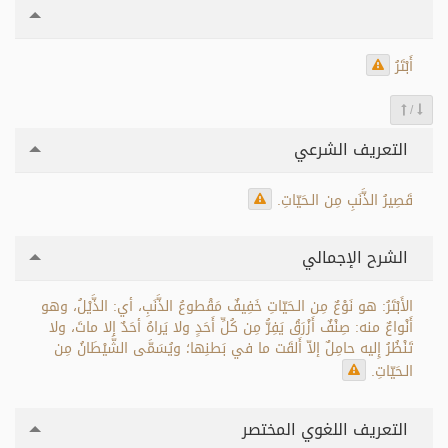
أَبْتَرُ
/
التعريف الشرعي
قَصِيرُ الذَّنَبِ مِن الـحَيّاتِ.
الشرح الإجمالي
الأَبْتَرُ: هو نَوْعٌ مِن الـحَيّاتِ خَفِيفٌ مَقْطوعُ الذَّنَبِ، أي: الذَّيْلُ، وهو
أَنْواعٌ منه: صِنْفٌ أَزْرَقُ يَفِرُّ مِن كُلِّ أَحَدٍ ولا يَراهُ أحَدٌ إلا ماتَ، ولا
تَنْظُرُ إِليه حامِلٌ إلاّ أَلقَت ما في بَطنِها؛ ويُسَمَّى الشَّيْطَانُ مِن
الـحَيّاتِ.
التعريف اللغوي المختصر