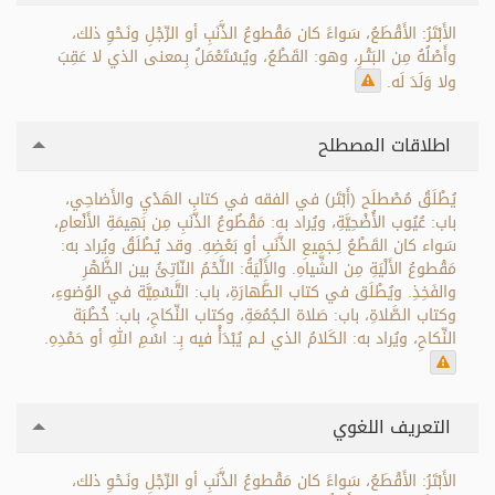
الأَبْتَرُ: الأَقْطَعُ، سَواءً كان مَقْطوعُ الذَّنَبِ أو الرِّجْلِ ونَـحْوِ ذلك،
وأَصْلُهُ مِن البَتْـرِ، وهو: القَطْعُ، ويُسْتَعْمَلُ بِـمعنى الذي لا عَقِبَ
ولا وَلَدَ لَه.
اطلاقات المصطلح
يُطْلَقُ مُصْطلَح (أَبْتَر) في الفقه في كتاب الهَدْيِ والأَضاحِي،
باب: عُيُوب الأُضْحِيَّةِ، ويُراد به: مَقْطُوعُ الذَّنَبِ مِن بَهِيمَةِ الأَنْعامِ،
سَواء كان القَطْعُ لِـجَمِيعِ الذَّنَبِ أو بَعْضِهِ. وقد يُطْلَقُ ويُراد به:
مَقْطوعُ الأَلْيَةِ مِن الشِّياهِ. والأَلْيَةُ: اللَّحْمُ النّاتِئُ بين الظَّهْرِ
والفَخِذِ. ويُطْلَق في كتاب الطَّهارَةِ، باب: التَّسْمِيَّة في الوُضوءِ،
وكتاب الصَّلاةِ، باب: صَلاة الـجُمُعَةِ، وكتاب النِّكاحِ، باب: خُطْبَة
النِّكاحِ، ويُراد به: الكَلامُ الذي لـم يُبْدَأْ فيه بِـ: اسْمِ اللهِ أو حَمْدِهِ.
التعريف اللغوي
الأَبْتَرُ: الأَقْطَعُ، سَواءً كان مَقْطوعُ الذَّنَبِ أو الرِّجْلِ ونَـحْوِ ذلك،