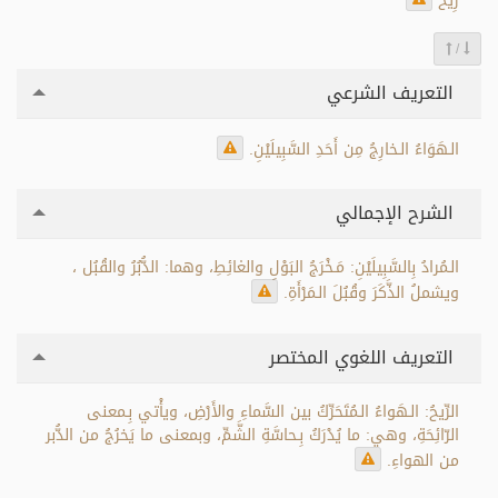
رِيحٌ
/
التعريف الشرعي
الـهَوَاءُ الـخارِجُ مِن أَحَدِ السَّبِيلَيْنِ.
الشرح الإجمالي
الـمُرادُ بِالسَّبِيلَيْنِ: مَـخْرَجُ البَوْلِ والغائِطِ، وهما: الدُّبُرُ والقُبُل ،
ويشملُ الذَّكَرَ وقُبُلَ الـمَرْأَةِ.
التعريف اللغوي المختصر
الرِّيحُ: الـهَواءُ الـمُتَحَرِّكُ بين السَّماءِ والأَرْضِ، ويأْتي بِـمعنى
الرّائِحَةِ، وهي: ما يُدْرَكُ بِـحاسَّةِ الشَّمِّ، وبمعنى ما يَخرُجُ من الدُّبر
من الهواءِ.