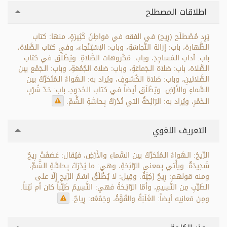
اطلاقات المصطلح
يَرِد مُصْطلَح (رِيح) في الفقه في مَواطِنَ كَثِيرَةٍ، منها: كتاب
الطَّهارة، باب: إزالة النَّجاسَةِ، وباب: الاِسْتِنْجاء، وفي كتاب الصَّلاة،
باب: آداب الـمَساجِدِ، وباب: مَكْروهات الصَّلاةِ. ويُطْلَق في كتاب
الصَّلاة، باب: صَلاة الـجَماعَةِ، وباب: صَلاة الجُمُعَةِ، وباب: الـجَمْع بين
الصَّلاتينِ، وباب: صَلاة الكُسُوفِ، ويُراد به: الـهَواءُ الـمُتَحَرِّكُ بين
السَّماءِ والأَرْضِ. ويُطْلَق أيضاً في كتاب الـحُدودِ، باب: حَدّ شُرْبِ
الـخَمْرِ، ويُراد به: الرّائِحَةُ التي تُدْرَكُ بِـحاسَّةِ الشَّمِّ.
التعريف اللغوي
الرِّيحُ: الـهَواءُ الـمُتَحَرِّكُ بين السَّماءِ والأَرْضِ، فيُقال: عَصَفَتْ رِيحٌ
شَدِيدَةٌ. ويأْتي بِـمعنى الرّائِحَةِ، وهي: ما يُدْرَكُ بِـحاسَّةِ الشَّمِّ،
ومنه قولهم: رِيحٌ زَكِيَّةٌ. وقِيل: لا يُطْلَقُ اسْمُ الرِّيحِ إِلّا على
الطَيِّبِ مِن النَّسِيمِ، وأمّا الرّائِـحَةُ فهي: النَّسِيمُ طَيِّباً كان أم نَتِناً.
ومِن مَعانِيه أيضاً: الغَلَبَةُ والقُوَّةُ، وجَمْعُه: رِياحٌ.