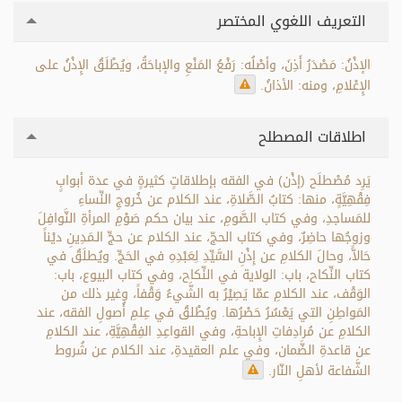
التعريف اللغوي المختصر
الإذْنُ: مَصْدَرُ أَذِنَ، وأصْلُه: رَفْعُ المَنْعِ والإباحَةُ، ويُطْلَقُ الإِذْنُ على
الإِعْلامِ، ومنه: الأذانُ.
اطلاقات المصطلح
يَرِد مُصْطلَح (إذْن) في الفقه بإطلاقاتٍ كثيرةٍ في عدة أبوابٍ
فِقْهِيَّةٍ، منها: كتابُ الصَّلاةِ، عند الكلام عن خُروجِ النِّساءِ
للمَساجدِ، وفي كتاب الصَّومِ، عند بيان حكم صَوْمِ المرأةِ النَّوافِلَ
وزوجُها حاضِرٌ، وفي كتاب الحجّ، عند الكلام عن حجِّ الـمَدِينِ ديْناً
حَالاًّ، وحالَ الكلامِ عن إِذْنِ السَّيِّدِ لِعَبْدِهِ في الحَجِّ. ويُطلَقُ في
كتاب النِّكاح، باب: الولاية في النِّكاح، وفي كتاب البيوع، باب:
الوَقْف، عند الكلامِ عمّا يَصِيْرُ به الشَّيءُ وَقْفاً، وغير ذلك من
المَواطِنِ التي يَعْسُرُ حَصْرُها. ويُطْلقُ في عِلمِ أُصولِ الفقه، عند
الكلامِ عن مُرادِفاتِ الإِباحةِ، وفي القواعِدِ الفِقْهِيَّةِ، عند الكلامِ
عن قاعدةِ الضَّمان، وفي علم العقيدةِ، عند الكلام عن شُروط
الشَّفاعة لأهلِ النّار.