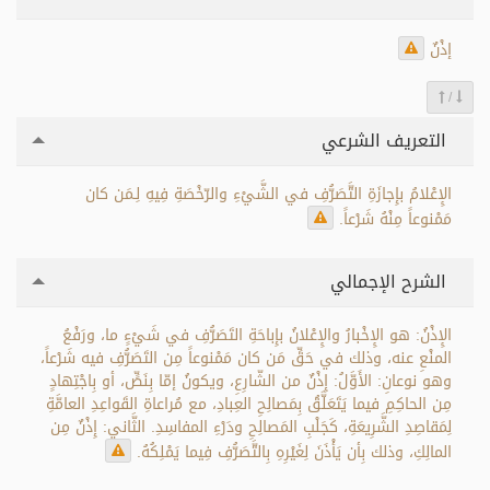
إذْنٌ
/
التعريف الشرعي
الإِعْلامُ بإِجازَةِ التَّصَرُّفِ في الشَّيْءِ والرّخْصَةِ فِيهِ لِـمَن كان
مَمْنوعاً مِنْهُ شَرْعاً.
الشرح الإجمالي
الإِذْنُ: هو الإِخْبارُ والإِعْلانُ بإِباحَةِ التَصَرُّفِ في شَيْءٍ ما، ورَفْعُ
المنْعِ عنه، وذلك في حَقِّ مَن كان مَمْنوعاً مِن التَصَرُّفِ فيه شَرْعاً،
وهو نوعانِ: الأَوَّلُ: إِذْنٌ من الشّارِعِ، ويكونُ إمّا بِنَصٍّ، أو بِاجْتِهادٍ
مِن الحاكِمِ فيما يَتَعَلَّقُ بِمَصالِحِ العِبادِ، مع مُراعاةِ القَواعِدِ العامَّةِ
لِمَقاصِدِ الشَّرِيعَةِ، كَجَلْبِ المَصالِحِ ودَرْءِ المفاسِدِ. الثَّاني: إِذْنٌ مِن
المالِكِ، وذلك بِأن يَأْذَنَ لِغَيْرِهِ بِالتَّصَرُّفِ فِيما يَمْلِكُهُ.