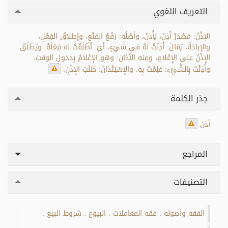
التعريف اللغوي
الإذْنُ: مَصْدَرُ أَذِنَ، يَأْذنُ، وأصْلُه: رَفْعُ المَنْعِ، وإطلاقُ الفِعْلِ،
والإباحَةُ، يُقالُ: أَذِنْتُ لَهُ في شَيْءٍ، أيْ: أطْلَقْتُ له فِعْلَهُ. ويُطْلَقُ
الإِذْنُ على الإِعْلامِ، ومِنه الأذان: وهو الإعْلامُ بِدخولِ الوقتِ،
وأَذِنْتُ بِالشَّيْءِ: عَلِمْتُ بِهِ. والإِسْتِئْذانُ: طَلَبُ الإِذْنِ.
جذر الكلمة
أذن
المراجع
التصنيفات
الفقه وأصوله
فقه المعاملات
البيوع
شروط البيع
.
.
.
.