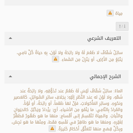
مِياهٌ
/
التعريف الشرعي
سائِلٌ شَفّافٌ لا طَعْمَ لَهُ ولا رائِحَةَ ولا لَوْنَ، بِهِ حياةُ كُلِّ نامِي،
يَنْبُعُ مِن الأَرْضِ، أو يَنْزِلُ مِن السَّماءِ.
الشرح الإجمالي
الماءُ: سائِلٌ شَفّافٌ لَيْسَ لَهُ طَعْمٌ عند تَذَوُّقِهِ، ولا رائِحَةٌ عند
شَمِّهِ، ولا لَوْنَ له عند النَّظَرِ إلَيْهِ؛ بِخِلافِ سائِرِ السَّوائِلِ، كَالعَصيرِ
ونحْوِهِ، وسائِرِ المَأْكولاتِ، فإنّ لها طَعْماً، أو رائِحَةً، أو لَوْناً،
والمُرادُ بِالنّامِي: ما يَنْمُو مِن الأشياءِ، أيْ: يزْدادُ ويَكْبُرُ، كالحيَوانِ
والنَّباتِ. والـمِياهُ تَنْقَسِمُ إلى أَقْسامٍ: منها ما هو طَهُورٌ مُطَهِّرٌ
لِغَيْرِهِ، ومنها ما هو طاهِرٌ في نَفْسِهِ فقَط، ومِنْها ما هو نَجِسٌ،
وبِكُلِّ قِسْمٍ منها تَتَعَلَّقُ أَحْكامٌ كَثيرَةٌ.