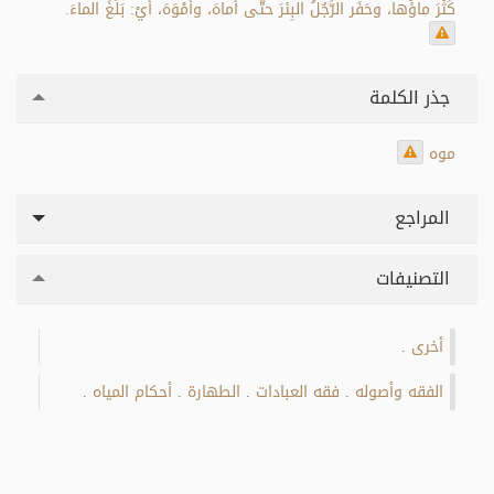
كَثُرَ ماؤُها، وحَفَر الرَّجُلُ البِئرَ حتَّى أَماهَ، وأَمْوَهَ، أيْ: بَلَغَ الماءَ.
جذر الكلمة
موه
المراجع
التصنيفات
أخرى
.
الفقه وأصوله
فقه العبادات
الطهارة
أحكام المياه
.
.
.
.