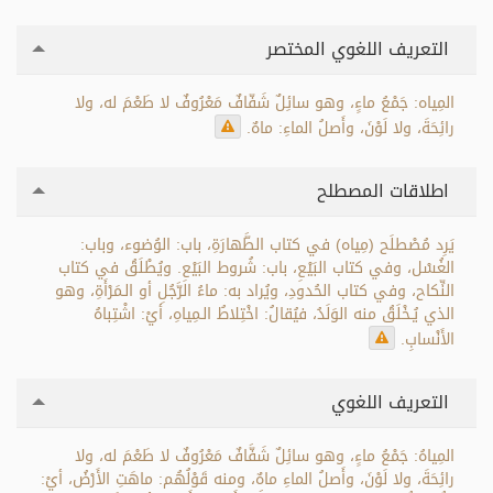
التعريف اللغوي المختصر
المِياه: جَمْعُ ماءٍ، وهو سائِلٌ شَفّافٌ مَعْرُوفٌ لا طَعْمَ له، ولا
رائِحَةَ، ولا لَوْنَ، وأَصلُ الماءِ: ماهٌ.
اطلاقات المصطلح
يَرِد مُصْطلَح (مِياه) في كتاب الطَّهارَةِ، باب: الوُضوء، وباب:
الغُسْل، وفي كتاب البَيْعِ، باب: شُروط البَيْعِ. ويُطْلَقُ في كتاب
النِّكاح، وفي كتاب الحُدودِ، ويُراد به: ماءُ الرَّجُلِ أو الـمَرْأَةِ، وهو
الذي يُـخْلَقُ منه الوَلَدُ، فيُقالُ: اخْتِلاطُ الـمِياهِ، أيْ: اشْتِباهُ
الأَنْسابِ.
التعريف اللغوي
المِياهُ: جَمْعُ ماءٍ، وهو سائِلٌ شَفَّافٌ مَعْرُوفٌ لا طَعْمَ له، ولا
رائِحَةَ، ولا لَوْنَ، وأَصلُ الماءِ ماهٌ، ومنه قَوْلُهُم: ماهَتِ الأَرْضُ، أيْ: