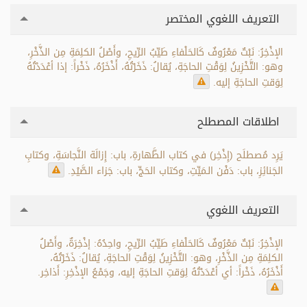
التعريف اللغوي المختصر
الإذْخِرُ: نَبْتٌ مَعْرُوفٌ كَالحَلْفاءِ طَيِّبُ الرِّيحِ، وأَصْلُ الكلِمَةِ مِن الذَّخْرِ،
وهو: التَّخْزِينُ لِوَقْتِ الحاجَةِ، يُقالُ: ذَخَرْتُهُ، أَذْخَرُهُ، ذَخْراً: إذا أعْدَدْتُهُ
لِوَقتِ الحاجَةِ إليه.
اطلاقات المصطلح
يَرِد مُصطلَح (إِذْخِر) في كتاب الطَّهارةِ، باب: إِزالَة النَّجاسَةِ، وكتابِ
الجَنائِزِ، باب: دَفْن الـمَيِّتِ، وكتاب الحَجِّ، باب: جَزاء الصَّيْدِ.
التعريف اللغوي
الإذْخِرُ: نَبْتٌ مَعْرُوفٌ كَالحَلْفاءِ طَيِّبُ الرِّيحِ، واحِدُهُ: إذْخِرَةٌ، وأَصْلُ
الكلِمَةِ مِن الذَّخْرِ، وهو: التَّخْزِينُ لِوَقْتِ الحاجَةِ، يُقالُ: ذَخَرْتُهُ،
أَذْخَرُهُ، ذَخْراً: أي أعْدَدْتُهُ لِوَقتِ الحاجَةِ إليه، وجَمْعُ الإذْخِرِ: أَذاخِر.