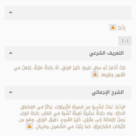
إِذْخِرٌ
/
التعريف الشرعي
نَبْتٌ أَخْضَرُ ذُو ساقٍ غَلِيظٍ، كَثِيرُ الوَرَقِ، لَهُ رائِحَةٌ طيِّبةٌ، يُجْعَلُ في
القُبورِ وغَيْرِها.
الشرح الإجمالي
الإِذْخِرُ: نَباتٌ عُشْبِيٌّ مِن فَصِيلَةِ النَّجِيليّاتِ، يَكثُرُ في المَناطِقِ
الحارَّةِ، وله رائِحَةٌ عِطْرِيَةٌ ثَقِيلَةٌ تُشْبِهُ في الغالِبِ رائِحَةَ الوَرْدِ،
يَصِلُ ارْتِفاعُهُ إلى مِتْرَيْنِ، كَثِيرُ الفُروعِ، دَقِيقُ الوَرَقِ، وهو مِن
النَّباتاتِ الصَّحْراوِيَّةِ، كما يَنْبُتُ في السُّهولِ والجِبالِ.