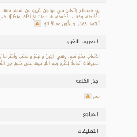
يَرِد مُصطلح (أنْعام) في مَواطِن كَثيرَةٍ من الفقه، منها: كتاب
الأُضْحِيَةِ، وكتاب الأَطْعِمَةِ، باب: ما يُباحُ أَكْلُهُ. ويُطْلَقُ ف
آياتِها: خَمْسٌ وسِتُّون ومِائَةُ آيَةٍ.
التعريف اللغوي
الأنْعامُ: جَمْعُ نَعَمٍ، وهي: الِإبِلُ والبَقَرُ والغَنَمُ، وأَكْثَر ما ي
الـحَيَواناتُ أنْعاماً؛ لِكَثْرَةِ نِعَمِ اللَّهِ فيها على خَلْقِهِ مِن النُّم
جذر الكلمة
نعم
المراجع
التصنيفات