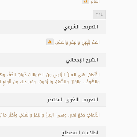
أَنْعامٌ
/
التعريف الشرعي
اسْمٌ لِلْإِبِلِ والبَقَرِ والغَنَمِ.
الشرح الإجمالي
الأَنْعامُ: هي الـمالُ الرَّاعِي مِن الـحَيواناتِ ذَواتِ الخُفِّ وهي: ال
والصُّوفُ، والوَبَرُ، والشَّعْرُ، والرُّكوبُ، وغير ذلك مِن أنْواعِ الاِ
التعريف اللغوي المختصر
الأنْعامُ: جَمْعُ نَعَمٍ، وهي: الِإبِلُ والبَقَرُ والغَنَمُ، وأَكْثَر ما ي
اطلاقات المصطلح