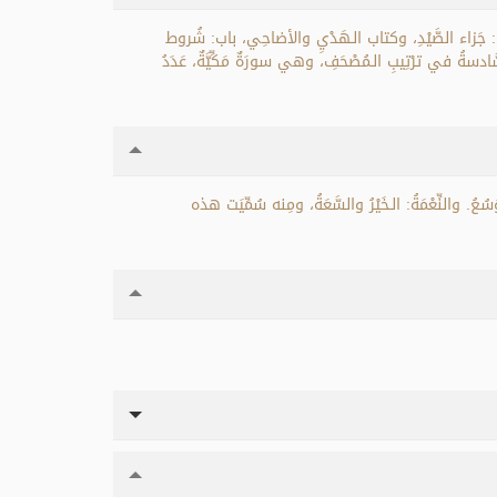
: جَزاء الصَّيْدِ، وكتاب الـهَدْيِ والأضاحِي، باب: شُروط
لسَّادسةُ في ترْتِيبِ الـمُصْحَفِ، وهي سورَةٌ مَكِّيَّةٌ، عَدَدُ
وَسُعُ. والنِّعْمَةُ: الـخَيْرُ والسَّعَةُ، ومِنه سُمِّيَت هذه