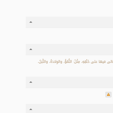
ى فيها على خَلْقِهِ، مِثْلُ: النُّمُوُّ، والوِلادَةُ، واللَّبَنُ،