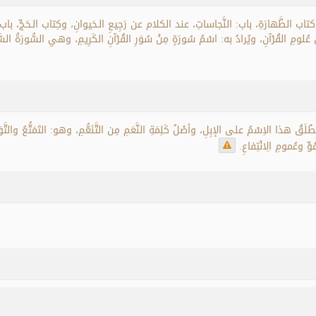
 الطَّهارَةِ، باب: النَّجاساتِ، عند الكلام عن رَجِيعِ الـحَيوانِ، وكِتاب الـحَجِّ، باب
ي عُلومِ القُرْآنِ، ويُرادُ به: اسْمُ سُورَةٍ مِنْ سُوَرِ القُرْآنِ الكَرِيمِ، وهي السُّورَةُ ا
ُطْلَقُ هذا الاِسْمُ على الإبِلِ، وأصْلُ كَلِمَةِ النَّعَمِ مِن التَّنَعُّمِ، وهو: التَمَتُّعُ والتَّ
ُوِّ وعُمومِ الِانْتِفاعِ.