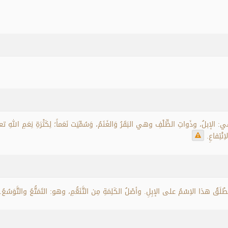
إبلُ، وذَواتِ الظِّلْفِ وهي البَقَرُ وَالغَنَمُ، وَسُمِّيَت نَعَماً؛ لِكَثْرَةِ نِعَمِ اللهِ تعال
نْتِفاعِ.
ُطْلَقُ هذا الاِسْمُ على الإبِلِ. وأصْلُ الكَلِمَةِ مِن التَّنَعُّمِ، وهو: التَمَتُّعُ والتَّوَسُعُ.