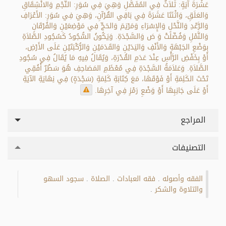
عَشْرَةَ آيَةٍ: ثَلاَثٌ فِي المُفَصَّلِ وَهِيَ فِي سُوَرِ: النَّجْمِ وَالانْشِقَاقِ
وَالعَلَقِ، وَاثْنَتَا عَشَرَةَ فِي بَاقِي القُرْآنِ، وَهِيَ فِي سُوَرِ: الأَعْرَافِ
وَالرَّعْدِ وَالنَّحْلِ وَالإِسْرَاءِ وَمَرْيَمَ وَالحَجِّ فِي مَوْضِعَيْنِ وَالفُرْقَانِ
وَالنَّمْلِ وَفُصِّلَتْ وَ صَ وَالسَّجْدَةِ. وَيَكُونُ السُّجُودُ كَسُجُودِ الصَّلاَةِ
بِوَضْعِ الجَبْهَةِ وَالأَنْفِ وَاليَدَيْنِ وَالقَدَمَيْنِ وَالرُّكْبَتَيْنِ عَلَى الأَرْضِ،
أَوْ بِخَفْضِ الرَّأْسِ عِنْدَ عَدَمِ القُدْرَةِ، وَيُقَالُ فِيهِ مَا يُقَالُ فِي سُجُودِ
الصَّلاَةِ. وَعَلاَمَةُ السَّجْدَةِ فِي مُعْظَمِ المَصَاحِفِ هُوَ سَطْرٌ أُفُقِي
تَحْتَ الكَلِمَةِ أَوْ فَوْقَهَا، مَعَ كِتَابَةِ كَلِمَةِ (سَجْدَةٍ) فِي نِهَايَةِ الآيَةِ
أَوْ عَلَى جَانِبِهَا أَوْ وَضْعِ رَمْزِ فِي آخِرِهَا.
المراجع
التصنيفات
الفقه وأصوله
فقه العبادات
الصلاة
سجود السهو
.
.
.
والتلاوة والشكر
.