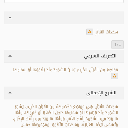
سَجَدَاتُ القُرْآنِ
/
التعريف الشرعي
مَوَاضِعُ مِنَ القُرْآنِ الكَرِيمِ يُسَنُّ السُّجُودُ عِنْدَ تِلَاوَتِهَا أَوْ سَمَاعِهَا.
الشرح الإجمالي
سَجَدَاتُ القُرْآنِ هِيَ مَوَاضِعُ مَخْصُوصَةٌ مِنَ القُرْآنِ الكَرِيمِ، يُشْرَعُ
السُّجُودُ عِنْدَ قِرَاءَتِهَا أَوْ سَمَاعِهَا دَاخِلَ الصَّلَاةِ أَوْ خَارِجَهَا، مِنْهَا
مَا وَرَدَ فِيهِ السُّجُودُ بِلَفْظِ الأَمْرِ، وَمِنْهَا مَا وَرَدَ فِيهِ بِلَفْظِ الإِخْبَارِ،
وَتُسَمَّى أَيْضًا: العَزَائِمَ، وَسَجَدَاتِ التِّلاَوَةِ. وَمَجْمُوعُهَا خَمْسَ