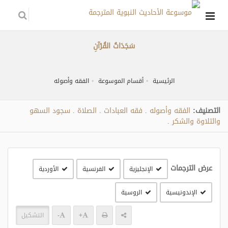
سَجَدَاتُ القُرْآنِ
الرئيسية
أقسام الموسوعة
الفقه وأصوله
التصنيف:
الفقه وأصوله
فقه العبادات
الصلاة
سجود السهو
.
.
.
والتلاوة والشكر
.
عرض الترجمات
الإنجليزية
الفرنسية
الأوردية
الإندونيسية
الروسية
+
-
التشكيل