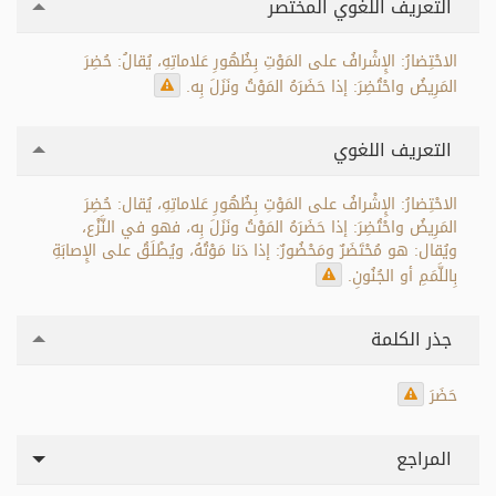
التعريف اللغوي المختصر
الاحْتِضارُ: الإِشْرافُ على المَوْتِ بِظُهُورِ عَلاماتِهِ، يُقالُ: حُضِرَ
المَرِيضُ واحْتُضِرَ: إذا حَضَرَهُ المَوْتُ ونَزَلَ بِه.
التعريف اللغوي
الاحْتِضارُ: الإِشْرافُ على المَوْتِ بِظُهُورِ عَلاماتِهِ، يُقال: حُضِرَ
المَرِيضُ واحْتُضِرَ: إذا حَضَرَهُ المَوْتُ ونَزَلَ بِه، فهو في النَّزْع،
ويُقال: هو مُحْتَضَرٌ ومَحْضُورٌ: إذا دَنا مَوْتُهُ، ويُطْلَقُ على الإِصابَةِ
بِاللَّمَمِ أو الجُنُونِ.
جذر الكلمة
حَضَرَ
المراجع