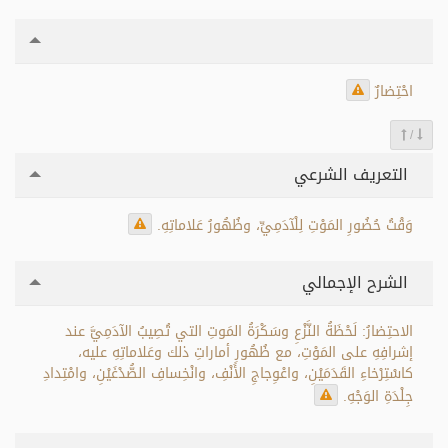
احْتِضارٌ
/
التعريف الشرعي
وَقْتُ حُضُورِ المَوْتِ لِلْآدَمِيِّ، وظُهُورُ عَلاماتِهِ.
الشرح الإجمالي
الاحتِضارُ: لَحْظَةُ النَّزْعِ وسَكْرَةُ المَوتِ التي تُصِيبُ الآدَمِيَّ عند
إشرافِهِ على المَوْتِ، مع ظُهُورِ أماراتِ ذلك وعَلاماتِهِ عليه،
كاسْتِرْخاءِ القَدَمَيْنِ، واعْوِجاجِ الأَنْفِ، وانْخِسافِ الصُّدْغَيْنِ، وامْتِدادِ
جِلْدَةِ الوَجْهِ.