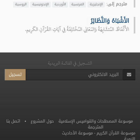
مترجم إلى:
الإنجليزية
الفرنسية
الأوردية
الإندونيسية
الروسية
الأَشْبَاهُ وَالنَّظَائِرُ
الأَلْفَاظُ المُتشَابِهَةُ وَالمَعَانِي المُخْتَلِفَةُ فِي آيَاتِ القُرْآنِ الكَرِيمِ.
التسجيل في القائمة البريدية
تسجيل
موسوعة المصطلحات والقواميس الإسلامية
حول المشروع
•
اتصل بنا
المترجمة
موسوعة القرآن الكريم
-
موسوعة الأحاديث
النبوية