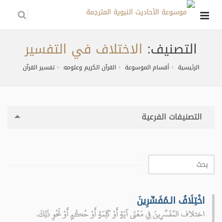
التصنيف:
الاختلاف في التفسير
الرئيسية
أقسام الموسوعة
القرآن الكريم وعلومه
تفسير القرآن
التصنيفات الفرعية
اخْتِلَافُ الـمُفَسِّرِينَ
اختلاف المُفَسِّرِينَ فِي مَعْنَى آيَةٍ أَوْ كَلِمَةٍ أَوْ حُكْمٍ أَوْ نَحْوِ ذَلِكَ.