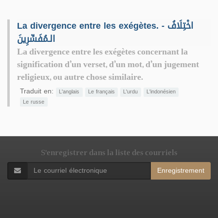
La divergence entre les exégètes. - اخْتِلَافُ
الـمُفَسِّرِينَ
La divergence entre les exégètes concernant la
signification d’un verset, d’un mot, d’un jugement
religieux, ou autre chose similaire.
Traduit en:
L'anglais
Le français
L'urdu
L'indonésien
Le russe
S'enregistrer dans la liste des courriels
Enregistrement