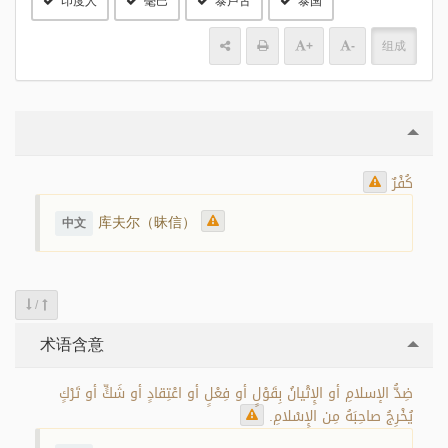
印度人
毫巴
泰卢古
泰国
+
-
组成
كُفْرٌ
库夫尔（昧信）
中文
/
术语含意
ضِدُّ الإسلامِ أو الإِتْيانُ بِقَوْلٍ أو فِعْلٍ أو اعْتِقادٍ أو شَكٍّ أو تَرْكٍ
يُخْرِجُ صاحِبَهُ مِن الإِسْلامِ.