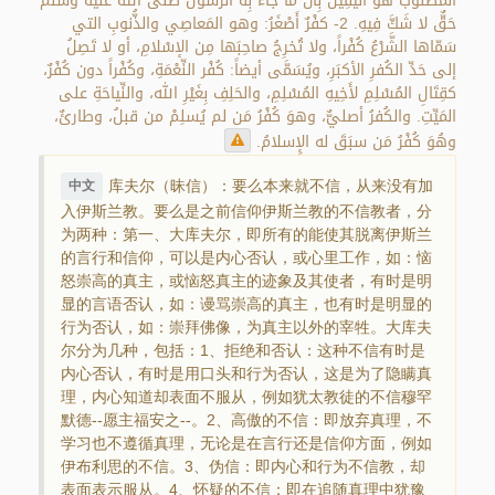
المَطْلوبَ هو اليَقِينُ بِأنَّ ما جاء بِه الرَّسولُ صلَّى الله عليه وسلَّم
حَقٌّ لا شَكَّ فِيهِ. 2- كفْرٌ أَصْغَرُ: وهو المَعاصِي والذُّنوبِ التي
سَمّاها الشَّرْعُ كُفْراً، ولا تُخرِجُ صاحِبَها مِن الإسْلامِ، أو لا تَصِلُ
إلى حَدِّ الكُفرِ الأكبَرِ، ويُسَمَّى أيضاً: كُفْر النِّعْمَةِ، وكُفْراً دون كُفْرٌ،
كقِتَالِ المُسْلِمِ لأَخِيهِ المُسْلِمِ، والحَلِفِ بِغَيْرِ الله، والنِّياحَةِ على
المَيِّتِ. والكُفرُ أصليٌّ، وهوَ كُفْرُ مَن لم يُسلِمْ من قبلُ، وطارئٌ،
وهُوَ كُفْرُ مَن سبَقَ له الإِسلامُ.
库夫尔（昧信）：要么本来就不信，从来没有加
中文
入伊斯兰教。要么是之前信仰伊斯兰教的不信教者，分
为两种：第一、大库夫尔，即所有的能使其脱离伊斯兰
的言行和信仰，可以是内心否认，或心里工作，如：恼
怒崇高的真主，或恼怒真主的迹象及其使者，有时是明
显的言语否认，如：谩骂崇高的真主，也有时是明显的
行为否认，如：崇拜佛像，为真主以外的宰牲。大库夫
尔分为几种，包括：1、拒绝和否认：这种不信有时是
内心否认，有时是用口头和行为否认，这是为了隐瞒真
理，内心知道却表面不服从，例如犹太教徒的不信穆罕
默德--愿主福安之--。2、高傲的不信：即放弃真理，不
学习也不遵循真理，无论是在言行还是信仰方面，例如
伊布利思的不信。3、伪信：即内心和行为不信教，却
表面表示服从。4、怀疑的不信：即在追随真理中犹豫