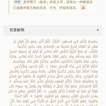
是伊斯兰（皈依）的反义词，或发出一种能使自
中文
己脱离伊斯兰教的言语、行为、怀疑和放弃。
简要解释
ينقسِمُ الكُفر إلى قِسمَيْن: الأوَّلُ: كُفْرٌ أَكْبَر، وهو كُلُّ قَوْلٍ أو
فِعْلٍ أو اعْتِقادٍ يُخْرِجُ صاحِبَهُ مِن الإِسْلامِ، وقد يكون تَكْذِيباً
بِالقَلْبِ، أو عَمَلاً قَلْبِيّاً كَبُغْضِ اللهِ تعالى أو آياتِهِ أو رَسولِهِ صَلىَّ
اللهُ عليه وسَلَّمَ، وقد يكون قَوْلاً ظاهِراً كَسَبِّ اللهِ تعالى، وتارَةً
يكون عَمَلاً ظاهِراً كالسُّجُودِ لِلصَّنَمِ، والذَّبْحِ لِغَيْرِ اللهِ، ويَنْقَسِمُ
الكُفْرُ الأَكْبَرُ إلى عِدَّة أَقْسامٍ، منها: 1- كُفْرُ الجُحودِ والتَّكْذِيبِ:
وهذا الكُفْرُ تارَةً يكون تَكْذِيباً بِالقَلْبِ، وتارَةً يكون تَكْذِيباً بِاللِّسانِ
أو الجَوارِحِ، وذلك بِكِتْمانِ الحَقِّ وعَدَمِ الانْقِيادِ لَهُ ظاهِراً مع العِلْمِ
بِهِ ومَعْرِفَتِهِ باطِناً، كَكُفْرِ اليَهودِ بِمُحَمَّدٍ صَلَّى اللهُ عليه وسَلَّمَ. 2-
كُفْرُ الاسْتِكْبارِ: وهو تَرْكُ الحَقِّ لا يَتَعَلَّمُهُ ولا يَعْمَلُ بِهِ، سَواءً كان
قَوْلاً أو عَمَلاً أو اعْتِقاداً كَكُفْرِ إِبْلِيسَ. 3- كُفْرُ النِّفاقِ: وهو ما كان
بِعَدَمِ تَصْدِيقِ القَلْبِ وعَمَلِهِ، مع الانْقِيادِ ظاهِراً. 4- كُفْرُ الشَكِّ
والرِّيبَةِ: وهو التَّرَدُّدُ في اتِّباعِ الحَقِّ أو التَّرَدُّدُ في كَوْنِهِ حَقاً؛ لأَنَّ