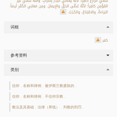
سُمِّيَ الزَّارِعُ كافِراً؛ لأنَّهُ يُغَطِّي البَذْرَ بِالتُّرابِ. ومنه سُمِّيَ غَيْرُ
المُؤْمِنِ كافِراً؛ لأنَّهُ غَطَّى الحَقَّ والإِيمانَ. ومِن مَعَانِي الكُفْرِ أيضاً:
البَراءَةُ، والامْتِناعُ، والكَذِبُ.
词根
كفر
参考资料
类别
信仰
名称和律例
被伊斯兰教废除的
.
.
.
信仰
名称和律例
不信仰宗教
.
.
.
教法及其基础
法律（界线）
判教的刑罚
.
.
.