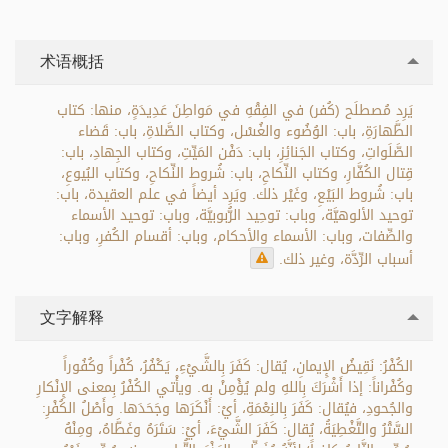
术语概括
يَرِد مُصطلَح (كُفر) في الفِقْهِ في مَواطِنَ عَدِيدَةٍ، منها: كتاب
الطَّهارَةِ، باب: الوُضُوء والغُسْل، وكتاب الصَّلاةِ، باب: قَضاء
الصَّلَواتِ، وكتاب الجَنائِزِ، باب: دَفْن المَيِّتِ، وكتاب الجِهادِ، باب:
قِتال الكُفَّارِ، وكتاب النِّكاحِ، باب: شُروط النِّكاحِ، وكتاب البُيوعِ،
باب: شُروط البَيْعِ، وغَيْر ذلك. ويَرِد أيضاً في علم العقيدة، باب:
توحيد الألوهيَّة، وباب: توحِيد الرُّبوبيَّة، وباب: توحيد الأسماء
والصِّفات، وباب: الأسماء والأحكام، وباب: أقسام الكُفرِ، وباب:
أسباب الرِّدَّة، وغير ذلك.
文字解释
الكُفْرُ: نَقِيضُ الإِيمانِ، يُقال: كَفَرَ بِالشَّيْءِ، يَكْفُرُ، كُفْراً وكُفُوراً
وكُفْراناً: إذا أَشْرَكَ بِاللهِ ولم يُؤْمِنْ به. ويأْتي الكُفْرُ بِمعنى الإِنْكارِ
والجُحودِ، فيُقال: كَفَرَ بِالنِعْمَةِ، أيْ: أَنْكَرَها وجَحَدَها. وأَصْلُ الكُفْرِ:
السَّتْرُ والتَّغْطِيَةُ، يُقال: كَفَرَ الشَّيْءَ، أيْ: سَتَرَهُ وغَطَّاهُ، ومِنْهُ