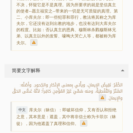
不决，怀疑它是不是真理。因为所要求的就是坚信真主
的使者--愿主福安之--带来的一切是无可质疑的真理。第
二、小库夫尔：即一些犯罪和罪行，教法将其称之为库
夫尔，它还没有达到出教的地步，也没有达到大库夫尔
的程度。比如：否认真主的恩典、穆斯林杀戮穆斯林兄
弟、以真主以外的发誓、嚎啕大哭亡人等，都被称为库
夫尔。
简要文字解释
الكُفْرُ: نَقِيضُ الإِيمانِ، ويأْتي بِمعنى الإِنْكارِ والجُحودِ. وأَصْلُه:
السَّتْرُ والتَّغْطِيَةُ، ومنه سُمِّيَ غَيْرُ المُؤْمِنِ كافِراً؛ لأنَّهُ غَطَّى الحَقَّ
والإِيمانَ.
库夫尔（昧信）：即破坏信仰，又有否认和拒绝
中文
之意，其本意是：遮盖，其中将非信士称为卡菲尔（昧
徒），因为他遮盖了真理和信仰。