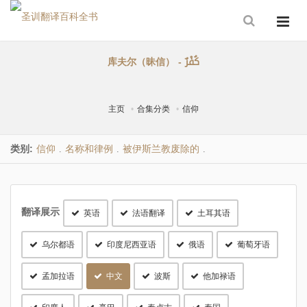
库夫尔（昧信） - كُفْرٌ
主页
合集分类
信仰
类别:
信仰
名称和律例
被伊斯兰教废除的
.
.
.
翻译展示
英语
法语翻译
土耳其语
乌尔都语
印度尼西亚语
俄语
葡萄牙语
孟加拉语
中文
波斯
他加禄语