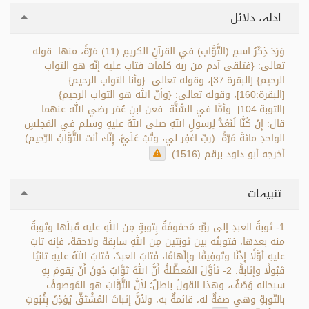
ادلہ، دلائل
وَرَدَ ذِكْرُ اسمِ (التَّوَّاب) في القرآنِ الكريمِ (11) مَرّةً، منها: قوله
تعالى: {فتلقى آدم من ربه كلمات فتاب عليه إنّه هو التواب
الرحيم} [البقرة:37]، وقوله تعالى: {وأنا التواب الرحيم}
[البقرة:160]، وقوله تعالى: {وأنّ الله هو التواب الرحيم}
[التوبة:104]. وأمَّا في السُّنَّة: فعن ابنِ عُمَر رضي الله عنهما
قال: إِنْ كُنَّا لَنَعُدُّ لِرسولِ اللهِ صلى اللهُ عليهِ وسلم في المَجلسِ
الواحدِ مائةَ مَرّةً: (ربِّ اغفِر لي، وتُبْ عَلَيَّ، إِنّك أنت التَّوَّابُ الرّحيم)
أخرجه أبو داود برقم (1516).
تنبیہات
1- تَوبةُ العبدِ إلى ربِّهِ مَحفوفَةٌ بِتوبةٍ مِن اللهِ عليه قَبلَها وتَوبةٌ
منه بعدها، فتوبتُه بين تَوبَتين مِن اللهِ سابِقة ولاحقة، فإنه تابَ
عليهِ أوَّلًا إِذْنًا وتَوفِيقًا وإِلْهامًا، فَتابَ العبدُ، فَتابَ اللهُ عليهِ ثانيًا
قَبُولًا وإثابةً. 2- تَأوَّلَ المُعطِّلةُ أَنَّ اللهَ تَوَّابٌ دُونَ أَنْ يَقومَ بِهِ
سبحانه وَصْفٌ، وهذا القولُ باطلٌ؛ لأنَّ التَّوَّابَ هو المَوصوفُ
بالتّوبةِ وهي صفةٌ له، قائمةٌ به، ولأنَّ إثباتَ المُشْتَقِّ يُؤذِنُ بِثُبُوتِ