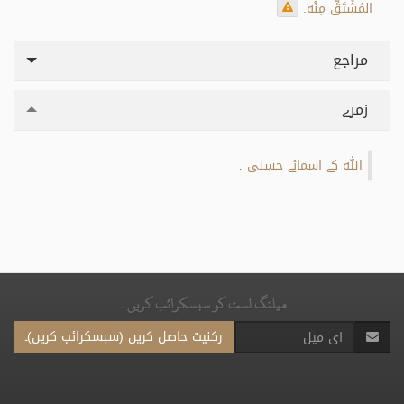
المُشْتَقِّ مِنْه.
مراجع
زمرے
اللہ کے اسمائے حسنی
.
میلنگ لسٹ کو سبسکرائب کریں۔
رکنیت حاصل کریں (سبسکرائب کریں)۔