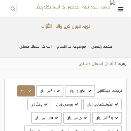
توبہ قبول کرنے والا - التَّوَّاب
صفحہ رئیسی
موسوعہ کے اقسام
اللہ کے اسمائے حسنی
زمره:
اللہ کے اسمائے حسنی
.
ترجمہ دیکھیں
انگریزی زبان
ترکی زبان
اردو
انڈونیشیائی زبان
روسی زبان
پرتگالی
بنگالی زبان
چینی زبان
فارسی زبان