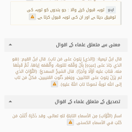
توبہ قبول کرنے والا : جو بندوں کو توبہ کی
اردو
توفیق دیتا ہے اور ان کی توبہ قبول کرتا ہے۔
معنی سے متعلق علماء کے اقوال
قال ابنُ تيمية: ([الذي] يَتوبُ على مَن تاب). قال ابنُ القيم: (هو
الذي جَادَ على [عبدِهِ] بِأَنْ وَفَّقَه للتوبة، وأَلْهَمَه إياها، ثُمَّ قَبِلَها
منه، فَتابَ عليه أوَّلًا وآخِرًا). قال الشيخُ السعديُّ: (التَّوّابُ الذي
لم يَزَلْ يَتوبُ على التائبين، ويَغفِر ذُنُوبَ المُنيبين، فكلُّ مَن تاب
إلى الله توبةً نَصوحًا تابَ اللهُ عليهِ).
تصدیق کے متعلق علماء کے اقوال
اسمُ (التَّوَّاب) مِن الأسماءِ الثابتةِ للهِ تعالى، وقد ذَكَرَهُ أَغْلَبُ مَن
كَتَبَ في الأسماءِ الحُسنى.