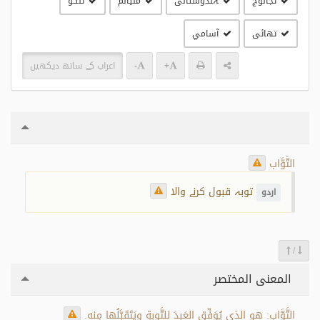
تجالوج
ہندوستانی
مليالم
تلگو
تھائی
آسامي
+
-
اعراب کے ساتھ دیکھیں
التَّوَّاب
توبہ قبول کرنے والا
اردو
/
المعنى المختصر
التَّوَّاب: هو الذي يُوَفِّق العَبدَ للتَّوبةِ ويَتَقَبَّلُها مِنه.