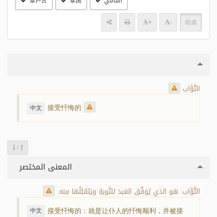
آسامي
泰国
泰卢古
+
-
组成
التَّوَّاب
接受忏悔的
中文
/
المعنى المختصر
التَّوَّاب: هو الذي يُوَفِّق العَبدَ للتَّوبةِ ويَتَقَبَّلُها مِنه.
接受忏悔的：就是让仆人的忏悔顺利，并被接
中文