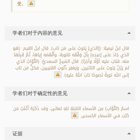
受。
学者们对于内容的意见
قال ابنُ تيمية: ([الذي] يَتوبُ على مَن تاب). قال ابنُ القيم: (هو
الذي جَادَ على [عبدِهِ] بِأَنْ وَفَّقَه للتوبة، وأَلْهَمَه إياها، ثُمَّ قَبِلَها
منه، فَتابَ عليه أوَّلًا وآخِرًا). قال الشيخُ السعديُّ: (التَّوّابُ الذي
لم يَزَلْ يَتوبُ على التائبين، ويَغفِر ذُنُوبَ المُنيبين، فكلُّ مَن تاب
إلى الله توبةً نَصوحًا تابَ اللهُ عليهِ).
学者们对于确定性的意见
اسمُ (التَّوَّاب) مِن الأسماءِ الثابتةِ للهِ تعالى، وقد ذَكَرَهُ أَغْلَبُ مَن
كَتَبَ في الأسماءِ الحُسنى.
证据