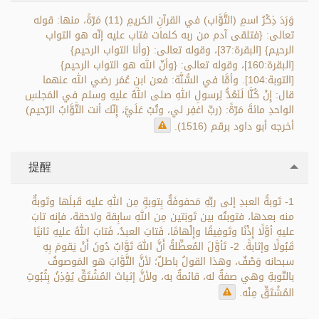
وَرَدَ ذِكْرُ اسمِ (التَّوَّاب) في القرآنِ الكريمِ (11) مَرّةً، منها: قوله
تعالى: {فتلقى آدم من ربه كلمات فتاب عليه إنّه هو التواب
الرحيم} [البقرة:37]، وقوله تعالى: {وأنا التواب الرحيم}
[البقرة:160]، وقوله تعالى: {وأنّ الله هو التواب الرحيم}
[التوبة:104]. وأمَّا في السُّنَّة: فعن ابنِ عُمَر رضي الله عنهما
قال: إِنْ كُنَّا لَنَعُدُّ لِرسولِ اللهِ صلى اللهُ عليهِ وسلم في المَجلسِ
الواحدِ مائةَ مَرّةً: (ربِّ اغفِر لي، وتُبْ عَلَيَّ، إِنّك أنت التَّوَّابُ الرّحيم)
أخرجه أبو داود برقم (1516).
提醒
1- تَوبةُ العبدِ إلى ربِّهِ مَحفوفَةٌ بِتوبةٍ مِن اللهِ عليه قَبلَها وتَوبةٌ
منه بعدها، فتوبتُه بين تَوبَتين مِن اللهِ سابِقة ولاحقة، فإنه تابَ
عليهِ أوَّلًا إِذْنًا وتَوفِيقًا وإِلْهامًا، فَتابَ العبدُ، فَتابَ اللهُ عليهِ ثانيًا
قَبُولًا وإثابةً. 2- تَأوَّلَ المُعطِّلةُ أَنَّ اللهَ تَوَّابٌ دُونَ أَنْ يَقومَ بِهِ
سبحانه وَصْفٌ، وهذا القولُ باطلٌ؛ لأنَّ التَّوَّابَ هو المَوصوفُ
بالتّوبةِ وهي صفةٌ له، قائمةٌ به، ولأنَّ إثباتَ المُشْتَقِّ يُؤذِنُ بِثُبُوتِ
المُشْتَقِّ مِنْه.