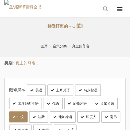
接受忏悔的 - التَّوَّاب
主页
合集分类
真主的尊名
类别:
真主的尊名
.
翻译展示
英语
土耳其语
乌尔都语
印度尼西亚语
俄语
葡萄牙语
孟加拉语
中文
波斯
他加禄语
印度人
毫巴