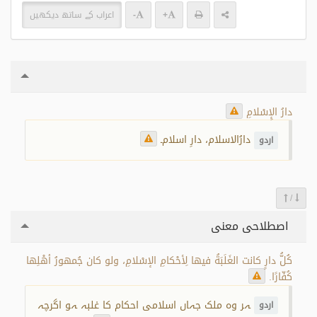
+
-
اعراب کے ساتھ دیکھیں
دارُ الإِسْلامِ
دارُالاسلام، دارِ اسلام۔
اردو
/
اصطلاحی معنی
كُلُّ دارٍ كانت الغَلَبَةُ فيها لِأحْكامِ الإسْلامِ، ولو كان جُمهورُ أهْلِها
كُفّارًا.
ہر وہ ملک جہاں اسلامی احکام کا غلبہ ہو اگرچہ
اردو