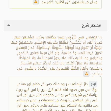
وہاں کے باشندوں کی اکثریت کافر ہو ۔
مختصر شرح
دارُ الإسْلامِ: هي كُلُّ بِلادٍ يُقيمُ حُكّامُّها وذَوُوا السُّلطانِ فيها
حُدودَ اللهِ، أو يَـحْكُمونَ رَعِيَّتَها بِشَرِيعَةِ الإسْلامِ، وتَسْتَطِيعُ فيها
الرَّعِيَّةُ أنْ تَقومَ بـِما أوجَبَتْهُ الشَّرِيعَةُ الإسلامِيَّةُ، فَدارُ الإسْلامِ
تكونُ فيها الـمَساجِدُ ظاهرةً، ولو كان فيها مَعاصٍ كالخمورِ
والمَزامِيرِ وما أشبه ذلك، فلا يجوزُ اسْتِحلالُـها، ولا اسْتِباحَةُ
مَـحارِمِها، ولا قِتالُ أهْلِها ولو غَلَبَ أو كَثُرَ فيهم الفُسوقُ
والفَسادُ، وأهلُ السُّنَّةِ يَقْتَصِرونَ على الدَّعْوَةِ والسَّعي في
الإصْلاحِ.
دارُ الإسْلام: ہر وہ ملک جس کے حکام اور مقتدر
اردو
لوگ اس میں حدود اللہ قائم کرتے ہیں یا اس کی رعیت
پراسلامی شریعت کی رو سے حکومت کرتے ہیں اور اس
کی رعایا اسلامی شریعت کے مقتضیات پر عمل کرسکتی
ہے۔ چنانچہ دارالاسلام میں مساجد بھی ہوتی ہیں اور
نماز پڑھنے والے بھی ہوتے ہیں اگرچہ (اس کے ساتھ