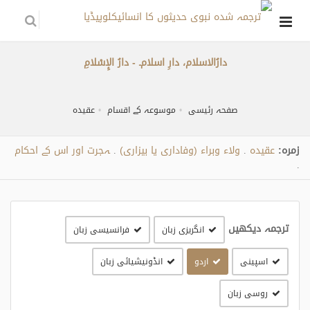
دارُالاسلام، دارِ اسلام۔ - دارُ الإِسْلامِ
صفحہ رئیسی
موسوعہ کے اقسام
عقیدہ
زمره:
عقیدہ
ولاء وبراء (وفاداری یا بیزاری)
ہجرت اور اس کے احکام
.
.
.
ترجمہ دیکھیں
انگریزی زبان
فرانسیسی زبان
اسپینی
اردو
انڈونیشیائی زبان
روسی زبان