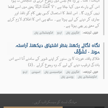
البَتاتُ : کاٹنا۔ ہر وہ کام جس میں رجوع کرنے کی گنجائش نہ ہو،
اس کے بارے میں کہا جاتا ہے : "لا أَفْعَلُهُ البَتَّةَ" یعنی میں اسے قطعا
نہیں کروں گا۔ اس لفظ کا استعمال کسی بھی کام کو نافذ اور
جاری کر دینے کے لیے ہوتا ہے۔ ساتھ ہی اس کا اطلاق لازم کرنے
کے معنی پر بھی ہوتا ہے۔
میں ترجمہ:
انگریزی زبان
اردو
انڈونیشیائی زبان
نگاہ لگائے رکھنا۔ بنظر اشتیاق دیکھنا۔ آراستہ
ہونا۔ - تَشَوُّفٌ
طلاق یافتہ عورت کا بن سنور کر اپنے شوہر کے سامنے آنا اسے اس
بات کی ترغیب دینے کے لیے کہ وہ رجوع کرلے ۔(2)
میں ترجمہ:
انگریزی زبان
فرانسیسی زبان
اسپینی
اردو
انڈونیشیائی زبان
روسی زبان
میلنگ لسٹ کو سبسکرائب کریں۔