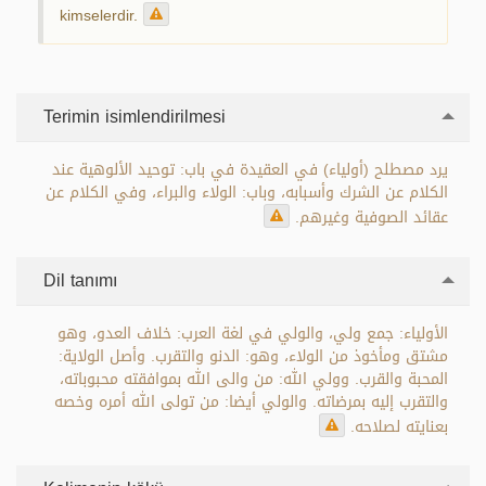
kimselerdir.
Terimin isimlendirilmesi
يرد مصطلح (أولياء) في العقيدة في باب: توحيد الألوهية عند
الكلام عن الشرك وأسبابه، وباب: الولاء والبراء، وفي الكلام عن
عقائد الصوفية وغيرهم.
Dil tanımı
الأولياء: جمع ولي، والولي في لغة العرب: خلاف العدو، وهو
مشتق ومأخوذ من الولاء، وهو: الدنو والتقرب. وأصل الولاية:
المحبة والقرب. وولي الله: من والى الله بموافقته محبوباته،
والتقرب إليه بمرضاته. والولي أيضا: من تولى الله أمره وخصه
بعنايته لصلاحه.