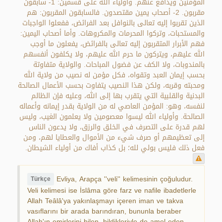
المؤمنين ويدافع عنهم. وأولياء الله على قسمين: 1- سابقون
مقربون. 2- أصحاب يمين مقتصدون. فالسابقون المقربون: هم
الذين تقربوا إليه تعالى بالنوافل بعد الفرائض، ففعلوا الواجبات
والمستحبات، وتركوا المحرمات والمكروهات. وأما أصحاب اليمين:
فهم الأبرار المتقربون إليه تعالى بالفرائض، يفعلون ما أوجب
الله عليهم، ويتركون ما حرم الله عليهم، ولا يكلفون أنفسهم
بالمندوبات، ولا الكف عن فضول المباحات. والولاية متفاوتة
بحسب إيمان العبد وتقواه، فكل مؤمن له نصيب من ولاية الله
ومحبته وقربه، ولكن هذا النصيب يتفاوت بحسب الأعمال الصالحة
البدنية والقلبية التي يتقرب بها إلى الله، وعليه فإن الظالم
لنفسه، وهو: المؤمن العاصي له من الولاية بقدر إيمانه وأعماله
الصالحة. وأولياء الله ليسوا معصومين ولا يعلمون الغيب، وليس
لهم قدرة على التصرف في الخلق والرزق، ولا يدعون الناس
إلى تعظيمهم أو صرف شيء من الأموال والعطايا لهم، ومن
فعل ذلك فليس بولي لله؛ بل كذاب أفاك من أولياء الشيطان.
Evliya, Arapça ''veli'' kelimesinin çoğuludur.
Türkçe
Veli kelimesi ise İslâma göre farz ve nafile ibadetlerle
Allah Teâlâ'ya yakınlaşmayı içeren iman ve takva
vasıflarını bir arada barındıran, bununla beraber
Allah'ın emirlerini bilen, bildikleriyle de amel eden