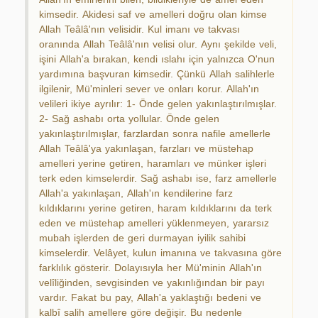
kimsedir. Akidesi saf ve amelleri doğru olan kimse
Allah Teâlâ'nın velisidir. Kul imanı ve takvası
oranında Allah Teâlâ'nın velisi olur. Aynı şekilde veli,
işini Allah'a bırakan, kendi ıslahı için yalnızca O'nun
yardımına başvuran kimsedir. Çünkü Allah salihlerle
ilgilenir, Mü'minleri sever ve onları korur. Allah'ın
velileri ikiye ayrılır: 1- Önde gelen yakınlaştırılmışlar.
2- Sağ ashabı orta yollular. Önde gelen
yakınlaştırılmışlar, farzlardan sonra nafile amellerle
Allah Teâlâ'ya yakınlaşan, farzları ve müstehap
amelleri yerine getiren, haramları ve münker işleri
terk eden kimselerdir. Sağ ashabı ise, farz amellerle
Allah'a yakınlaşan, Allah'ın kendilerine farz
kıldıklarını yerine getiren, haram kıldıklarını da terk
eden ve müstehap amelleri yüklenmeyen, yararsız
mubah işlerden de geri durmayan iyilik sahibi
kimselerdir. Velâyet, kulun imanına ve takvasına göre
farklılık gösterir. Dolayısıyla her Mü'minin Allah'ın
velîliğinden, sevgisinden ve yakınlığından bir payı
vardır. Fakat bu pay, Allah'a yaklaştığı bedeni ve
kalbî salih amellere göre değişir. Bu nedenle