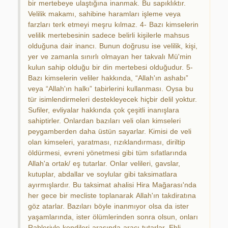
bir mertebeye ulaştığına inanmak. Bu sapıklıktır.
Velilik makamı, sahibine haramları işleme veya
farzları terk etmeyi meşru kılmaz. 4- Bazı kimselerin
velilik mertebesinin sadece belirli kişilerle mahsus
olduğuna dair inancı. Bunun doğrusu ise velilik, kişi,
yer ve zamanla sınırlı olmayan her takvalı Mü'min
kulun sahip olduğu bir din mertebesi olduğudur. 5-
Bazı kimselerin veliler hakkında, “Allah'ın ashabı”
veya “Allah'ın halkı” tabirlerini kullanması. Oysa bu
tür isimlendirmeleri destekleyecek hiçbir delil yoktur.
Sufiler, evliyalar hakkında çok çeşitli inanışlara
sahiptirler. Onlardan bazıları veli olan kimseleri
peygamberden daha üstün sayarlar. Kimisi de veli
olan kimseleri, yaratması, rızıklandırması, diriltip
öldürmesi, evreni yönetmesi gibi tüm sıfatlarında
Allah'a ortak/ eş tutarlar. Onlar velileri, gavslar,
kutuplar, abdallar ve soylular gibi taksimatlara
ayırmışlardır. Bu taksimat ahalisi Hira Mağarası'nda
her gece bir mecliste toplanarak Allah'ın takdiratına
göz atarlar. Bazıları böyle inanmıyor olsa da ister
yaşamlarında, ister ölümlerinden sonra olsun, onları
Rableriyle kendileri arasında aracı tutarlar. Ehli