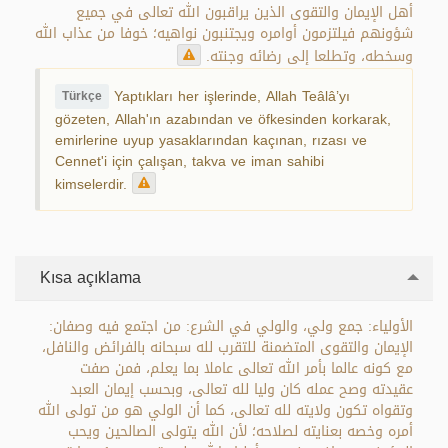
أهل الإيمان والتقوى الذين يراقبون الله تعالى في جميع
شؤونهم فيلتزمون أوامره ويجتنبون نواهيه؛ خوفا من عذاب الله
وسخطه، وتطلعا إلى رضائه وجنته.
Yaptıkları her işlerinde, Allah Teâlâ’yı
Türkçe
gözeten, Allah'ın azabından ve öfkesinden korkarak,
emirlerine uyup yasaklarından kaçınan, rızası ve
Cennet'i için çalışan, takva ve iman sahibi
kimselerdir.
Kısa açıklama
الأولياء: جمع ولي، والولي في الشرع: من اجتمع فيه وصفان:
الإيمان والتقوى المتضمنة للتقرب لله سبحانه بالفرائض والنافل،
مع كونه عالما بأمر الله تعالى عاملا بما يعلم، فمن صفت
عقيدته وصح عمله كان وليا لله تعالى، وبحسب إيمان العبد
وتقواه تكون ولايته لله تعالى، كما أن الولي هو من تولى الله
أمره وخصه بعنايته لصلاحه؛ لأن الله يتولى الصالحين ويحب