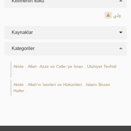
Kelimenin kökü
ولي
Kaynaklar
Kategoriler
Akide
Allah -Azze ve Celle-'ye İman
Uluhiyet Tevhidi
.
.
.
Akide
Allah'ın İsimleri ve Hükümleri
İslamı Bozan
.
.
Haller
.