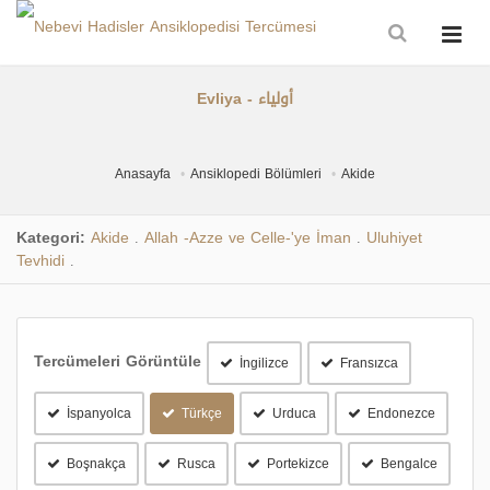
Evliya - أولياء
Anasayfa
Ansiklopedi Bölümleri
Akide
Kategori:
Akide
Allah -Azze ve Celle-'ye İman
Uluhiyet
.
.
Tevhidi
.
Tercümeleri Görüntüle
İngilizce
Fransızca
İspanyolca
Türkçe
Urduca
Endonezce
Boşnakça
Rusca
Portekizce
Bengalce