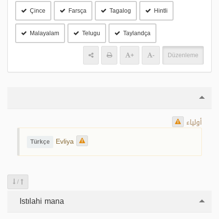
Çince
Farsça
Tagalog
Hintli
Malayalam
Telugu
Taylandça
+
-
Düzenleme
أولياء
Evliya
Türkçe
/
Istılahi mana