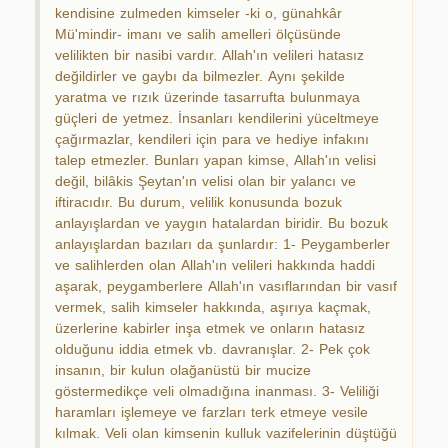
kendisine zulmeden kimseler -ki o, günahkâr
Mü'mindir- imanı ve salih amelleri ölçüsünde
velilikten bir nasibi vardır. Allah'ın velileri hatasız
değildirler ve gaybı da bilmezler. Aynı şekilde
yaratma ve rızık üzerinde tasarrufta bulunmaya
güçleri de yetmez. İnsanları kendilerini yüceltmeye
çağırmazlar, kendileri için para ve hediye infakını
talep etmezler. Bunları yapan kimse, Allah'ın velisi
değil, bilâkis Şeytan'ın velisi olan bir yalancı ve
iftiracıdır. Bu durum, velilik konusunda bozuk
anlayışlardan ve yaygın hatalardan biridir. Bu bozuk
anlayışlardan bazıları da şunlardır: 1- Peygamberler
ve salihlerden olan Allah'ın velileri hakkında haddi
aşarak, peygamberlere Allah'ın vasıflarından bir vasıf
vermek, salih kimseler hakkında, aşırıya kaçmak,
üzerlerine kabirler inşa etmek ve onların hatasız
olduğunu iddia etmek vb. davranışlar. 2- Pek çok
insanın, bir kulun olağanüstü bir mucize
göstermedikçe veli olmadığına inanması. 3- Veliliği
haramları işlemeye ve farzları terk etmeye vesile
kılmak. Veli olan kimsenin kulluk vazifelerinin düştüğü