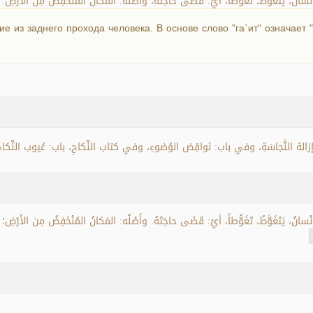
لإِنْسانُ، يَتَغَوَّطُ، تَغَوُّطاً، أيْ: قَضَى حاجَتَهُ، وأَصْلُه: المَكانُ المُنْخَفِضُ مِن الأَرْضِ
 из заднего прохода человека. В основе слово "га`ит" означает "п
الة النَّجاسَةِ، وفي باب: نَواقِض الوُضوءِ، وفي كتاب النِّكاحِ، باب: عُيوب النِّكاح
لإِنْسانُ، يَتَغَوَّطُ، تَغَوُّطاً، أيْ: قَضَى حاجَتَهُ. وأَصْلُه: المَكانُ المُنْخَفِضُ مِن الأَرْضِ