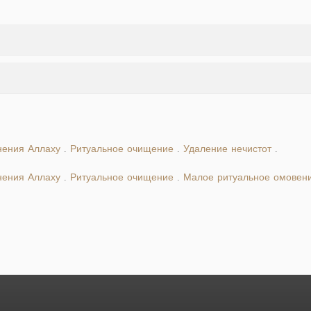
нения Аллаху
Ритуальное очищение
Удаление нечистот
.
.
.
нения Аллаху
Ритуальное очищение
Малое ритуальное омовен
.
.