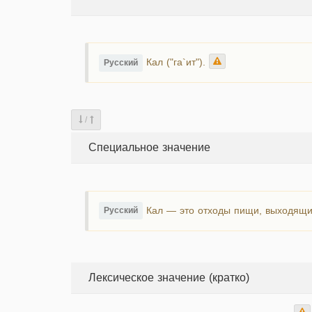
Кал ("га`ит").
Русский
/
Специальное значение
Кал — это отходы пищи, выходящие
Русский
Лексическое значение (кратко)