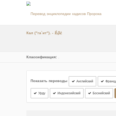
Кал ("га`ит"). - غائِطٌ
Классификация:
.
Показать переводы
Английский
Францу
Урду
Индонезийский
Боснийский