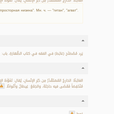
الغائِطُ: الخارِجُ المُسْتَقْذَرُ مِن دُبُرِ الإنْسانِ، يُقال: تَغَوَّطَ ا.
росторная низина". Мн. ч. — "гитан", "агват".
يَرِد مُصْطلَح (غائِط) في الفقه في كتاب الطَّهارَةِ، باب: إز.
الغائِطُ: الخارِجُ المُسْتَقْذَرُ مِن دُبُرِ الإنْسانِ، يُقال: تَغَوَّطَ ا
مُنْخَفِضاً فَقَضَى فيه حاجَتَهُ، والجَمْعُ: غِيطانٌ وأَغْواطٌ.
غوط