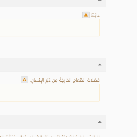
غائِطٌ
فَضَلاتُ الطَّعامِ الخارِجَةُ مِن دُبُرِ الإِنْسانِ.