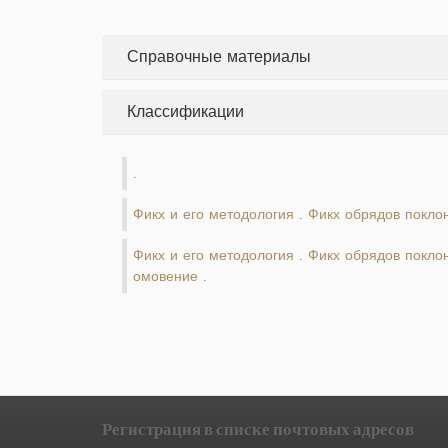
Справочные материалы
Классификации
.
Фикх и его методология
Фикх обрядов покло
.
Фикх и его методология
Фикх обрядов покло
.
омовение
.
Регистрация в списке почтовых адресов