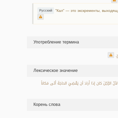
"Кал" — это экскременты, выходящие
Русский
Употребление термина
ِ
Лексическое значение
؛ لأنّ الرَّجُلَ كان إذا أَرادَ أن يَقْضِيَ الحاجَةَ أَتَى مَكاناً
Корень слова