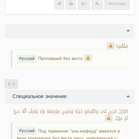
+
-
Огласовка
مَفْقُودٌ
Пропавший без вести
Русский
/
Специальное значение
الرَّجُلُ الذِي غَابَ وَانْقَطَعَ خَبَرُهُ وَخَفِيَ مَوْضِعُهُ وَلَا يُعْرَفُ أَنَّهُ حَيٌّ
أَمْ مَيِّتٌ.
Под термином "аль-мафкуд" имеется в
Русский
виду пропавшее без вести лицо, информация о