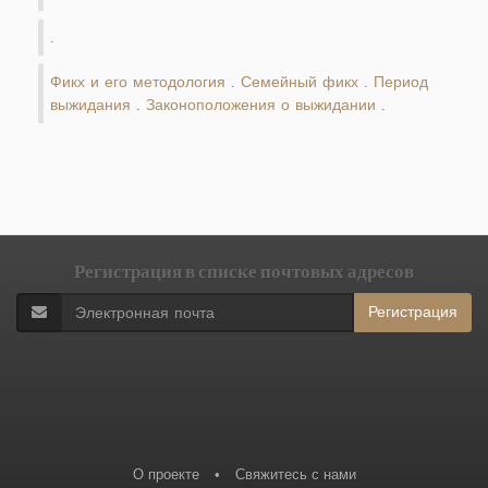
.
Фикх и его методология
Семейный фикх
Период
.
.
выжидания
Законоположения о выжидании
.
.
Регистрация в списке почтовых адресов
Регистрация
О проекте
•
Свяжитесь с нами