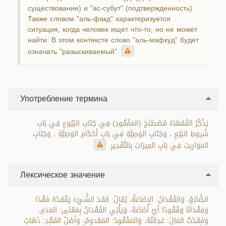
существование) и "ас-субут" (подтвержденность).
Также словом "аль-факд" характеризуется
ситуация, когда человек ищет что-то, но не может
найти. В этом контексте слово "аль-мафкуд" будет
означать "разыскиваемый".
Употребление термина
يَذْكُرُ الفُقَهَاءُ مُصْطَلَحَ (المَفْقُودِ) فِي كِتَابِ البُيُوعِ فِي بَابِ
شُروطِ البَيْعِ ، وَكِتَابِ الوَصِيَّةِ فِي بَابِ أَحْكَامِ الوَصِيَّةِ ، وَكِتَابِ
المَوَارِيثِ فِي بَابِ المِيرَاثِ بِالتَّقْدِيرِ.
Лексическое значение
الضَّائِعُ، وَالفُقْدَانُ: الإِضَاعَةُ، يُقَالُ: فَقَدَ الشَّيْءَ يَفْقِدُهُ فَقْدًا
وَفِقْدَانًا وَفُقُودًا أَيْ أَضَاعَهُ، وَيَأْتِي الفُقْدَانُ بِمَعْنَى: العَدَمِ،
وَفَقَدْتُ المَالَ: عَدِمْتُهُ، وَالمَفْقُودُ: المَعْدومُ، وَأَصْلُ الفَقْدِ: ذَهَابُ