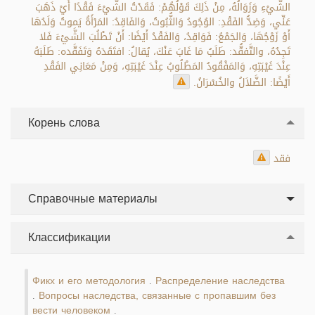
الشَّيْءِ وَزَوَالُهُ، مِنْ ذَلِكَ قَوْلُهُمْ: فَقَدْتُ الشَّيْءَ فَقْدًا أَيْ ذَهَبَ
عَنِّي، وَضِدُّ الفَقْدِ: الوُجُودُ وَالثُّبُوتُ، وَالفَاقِدُ: المَرْأَةُ يَموتُ وَلَدُهَا
أَوْ زَوْجُهَا، وَالجَمْعُ: فَوَاقِدُ، وَالفَقْدُ أَيْضًا: أَنْ تَطْلُبَ الشَّيْءَ فَلا
تَجِدُهُ، والتَّفقُّد: طَلَبُ مَا غَابَ عَنْكَ، يُقالُ: افتَقَدَهُ وَتَفَقَّده: طَلَبَهُ
عِنْدَ غَيْبَتِهِ، وَالمَفْقُودُ المَطْلُوبُ عِنْدَ غَيْبَتِهِ، وَمِنْ مَعَانِي الفَقْدِ
أَيْضًا: الضَّلاَلُ والخُسْرَانُ.
Корень слова
فقد
Справочные материалы
Классификации
Фикх и его методология
Распределение наследства
.
Вопросы наследства, связанные с пропавшим без
.
вести человеком
.