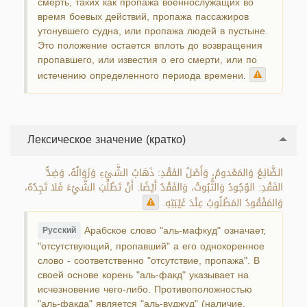
смерть, таких как пропажа военнослужащих во
время боевых действий, пропажа пассажиров
утонувшего судна, или пропажа людей в пустыне.
Это положение остается вплоть до возвращения
пропавшего, или известия о его смерти, или по
истечению определенного периода времени.
Лексическое значение (кратко)
الضَّائِعُ وَالمَعْدومُ، وَأَصْلُ الفَقْدِ: ذَهَابُ الشَّيْءِ وَزَوَالُهُ، وَضِدُّ
الفَقْدِ: الوُجُودُ وَالثُّبُوتُ، وَالفَقْدُ أَيْضًا: أَنْ تَطْلُبَ الشَّيْءَ فَلا تَجِدُهُ،
وَالمَفْقُودُ المَطْلُوبُ عِنْدَ غَيْبَتِهِ.
Арабское слово "аль-мафкуд" означает,
Русский
"отсутствующий, пропавший" а его однокоренное
слово - соответственно "отсутствие, пропажа". В
своей основе корень "аль-факд" указывает на
исчезновение чего-либо. Противоположностью
"аль-факда" является "аль-вуджуд" (наличие,