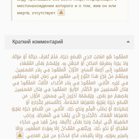
местонахождении которого и о том, жив он или
мертв, отсутствует.
Краткий комментарий
المَفْقُودُ هُوَ الغَائِبُ الذِي انْقَطَعَ خَبَرُهُ، فَلَمْ تُعْرَفُ حَيَاتُهُ أَوْ مَوْتُهُ،
وَلاَ عِبْرَةَ بِمَعْرِفَةِ المَكَانِ أَوْ الجَهْلِ بِهِ، وَيُقَسِّمُ بَعْضُ الفُقَهَاءِ
المَفْقُودَ إِلَى أَرْبَعَةَ أَقْسَامٍ: الأَوَّلُ: الْمَفْقُودُ فِي بِلاَدِ المُسْلِمِينَ،
وَمِنْهُمْ مَنْ فَرَّعَ هَذَا النَّوْعَ إِلَى مَفْقُودٍ فِي زَمَانِ الوَبَاءِ، وَمَفْقُودٍ
فِي غَيْرِهِ. الثَّانِي: المَفْقُودُ فِي بِلاَدِ الأَعْدَاءِ. الثَّالِثُ: المَفْقُودُ فِي
قِتَال الْمُسْلِمِينَ مَعَ الْكُفَّارِ. الرَّابِعُ: المَفْقُودُ فِي قِتَال المُسْلِمِينَ
بَعْضِهِمْ مَعَ بَعْضٍ. وَيُقَسِّمُهُ آخَرُونَ إِلَى قِسْمَيْنِ: الأَوَّل: مَنِ
انْقَطَعَ خَبَرُهُ لِغَيْبَةٍ ظَاهِرُهَا السَّلاَمَةُ، كَالْمُسَافِرِ لِلتِّجَارَةِ أَوْ
لِلسِّيَاحَةِ أَوْ لِطَلَبِ الْعِلْمِ وَنَحْوِ ذَلِكَ. الثَّانِي: مَنِ انْقَطَعَ خَبَرُهُ لِغَيْبَةٍ
ظَاهِرُهَا الْهَلاَكُ، كَالْجُنْدِيِّ الَّذِي يُفْقَدُ فِي الْمَعْرَكَةِ، وَرَاكِبِ
السَّفِينَةِ الَّتِي غَرِقَتْ وَنَجَا بَعْضُ رُكَّابِهَا، وَمَنْ فُقِدَ فِي صَحْرَاءَ
مُهْلِكَةٍ أَوْ نَحْوِ ذَلِكَ. وَيَنْتَهِي الفُقْدَانُ إِمَّا بِعَوْدَةِ المَفْقودِ، وَإِمَّا
بِالعِلِمِ بِمَوْتِهِ، وَإِمَّا بِانْقِضَاءِ مُدَّةٍ مُحَدَّدَةٍ من قِبَل القاضِي.