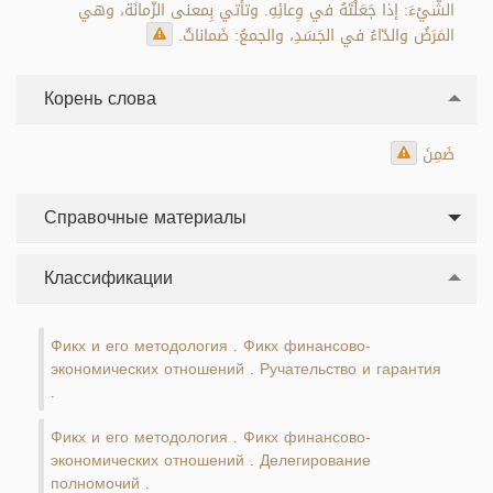
الشَّيْءَ: إذا جَعَلْتَهُ في وِعائِهِ. وتأتي بِمعنى الزَّمانَة، وهي
المَرَضُ والدّاءُ في الجَسَدِ، والجمعُ: ضَماناتٌ.
Корень слова
ضَمِنَ
Справочные материалы
Классификации
Фикх и его методология
Фикх финансово-
.
экономических отношений
Ручательство и гарантия
.
.
Фикх и его методология
Фикх финансово-
.
экономических отношений
Делегирование
.
полномочий
.