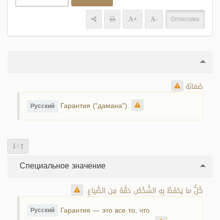
+
-
Огласовка
ضَمَانَة
Гарантия ("дамана").
Русский
/
Специальное значение
كُلُّ ما يَحْفَظُ بِهِ الشَّخْصُ حَقَّهُ مِن الضَّياعِ.
Гарантия — это все то, что
Русский