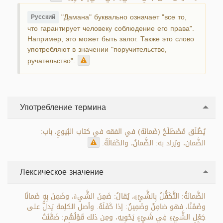
"Дамана" буквально означает "все то,
Русский
что гарантирует человеку соблюдение его права".
Например, это может быть залог. Также это слово
употребляют в значении "поручительство,
ручательство".
Употребление термина
يُطْلَق مُصْطَلَحُ (ضَمانَة) في الفقه في كتاب البُيوعِ، باب:
الضَّمان، ويُراد به: الضَّمانُ، والكَفالَةُ.
Лексическое значение
الضَّمانَةُ: التَّكَفُّلُ بِالشَّيْءِ، يُقالُ: ضَمِنَ الشَّيءَ، وضَمِنَ بِهِ ضَمانًا
وضَمْنًا، فهو ضامِنٌ وضَمِينٌ: إذا كَفَلَهُ. وأصل الكلِمة يَدلُّ على
جَعْلِ الشَّيْءِ فِي شَيْءٍ يَحْوِيهِ، ومِن ذلك قَوْلُهُم: ضَمَّنَتُ