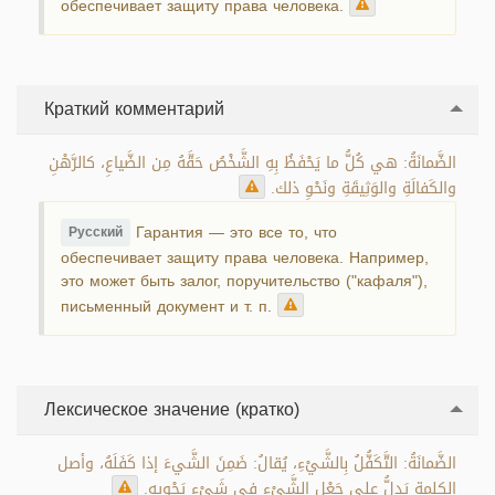
обеспечивает защиту права человека.
Краткий комментарий
الضَّمانَةُ: هي كُلُّ ما يَحْفَظُ بِهِ الشَّخْصُ حَقَّهُ مِن الضَّياعِ، كالرَّهْنِ
والكَفالَةِ والوَثِيقَةِ ونَحْوِ ذلك.
Гарантия — это все то, что
Русский
обеспечивает защиту права человека. Например,
это может быть залог, поручительство ("кафаля"),
письменный документ и т. п.
Лексическое значение (кратко)
الضَّمانَةُ: التَّكَفُّلُ بِالشَّيْءِ، يُقالُ: ضَمِنَ الشَّيءَ إذا كَفَلَهُ، وأصل
الكلِمة يَدلُّ على جَعْلِ الشَّيْءِ فِي شَيْءٍ يَحْوِيهِ.