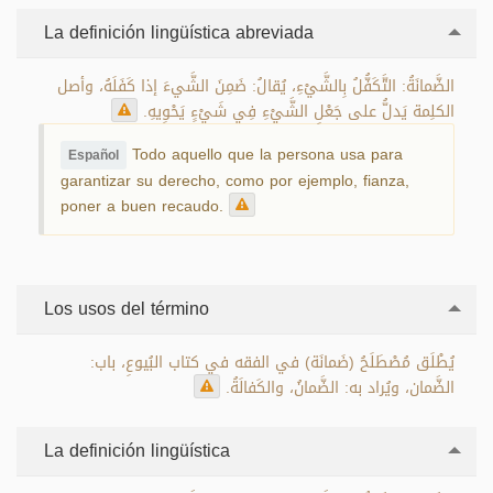
La definición lingüística abreviada
الضَّمانَةُ: التَّكَفُّلُ بِالشَّيْءِ، يُقالُ: ضَمِنَ الشَّيءَ إذا كَفَلَهُ، وأصل
الكلِمة يَدلُّ على جَعْلِ الشَّيْءِ فِي شَيْءٍ يَحْوِيهِ.
Todo aquello que la persona usa para
Español
garantizar su derecho, como por ejemplo, fianza,
poner a buen recaudo.
Los usos del término
يُطْلَق مُصْطَلَحُ (ضَمانَة) في الفقه في كتاب البُيوعِ، باب:
الضَّمان، ويُراد به: الضَّمانُ، والكَفالَةُ.
La definición lingüística