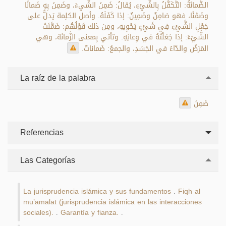
الضَّمانَةُ: التَّكَفُّلُ بِالشَّيْءِ، يُقالُ: ضَمِنَ الشَّيءَ، وضَمِنَ بِهِ ضَمانًا
وضَمْنًا، فهو ضامِنٌ وضَمِينٌ: إذا كَفَلَهُ. وأصل الكلِمة يَدلُّ على
جَعْلِ الشَّيْءِ فِي شَيْءٍ يَحْوِيهِ، ومِن ذلك قَوْلُهُم: ضَمَّنَتُ
الشَّيْءَ: إذا جَعَلْتَهُ في وِعائِهِ. وتأتي بِمعنى الزَّمانَة، وهي
المَرَضُ والدّاءُ في الجَسَدِ، والجمعُ: ضَماناتٌ.
La raíz de la palabra
ضَمِنَ
Referencias
Las Categorías
La jurisprudencia islámica y sus fundamentos
Fiqh al
.
mu’amalat (jurisprudencia islámica en las interacciones
sociales).
Garantía y fianza.
.
.