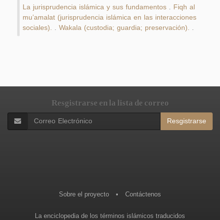
La jurisprudencia islámica y sus fundamentos
Fiqh al
.
mu’amalat (jurisprudencia islámica en las interacciones
sociales).
Wakala (custodia; guardia; preservación).
.
.
Resgistrarse en la lista de correo
Resgistrarse
Sobre el proyecto
•
Contáctenos
La enciclopedia de los términos islámicos traducidos