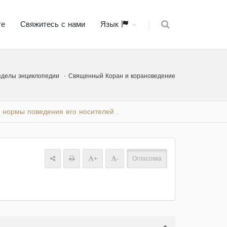
те
Свяжитесь с нами
Язык
зделы энциклопедии
Священный Коран и корановедение
и нормы поведения его носителей
.
+
-
Огласовка