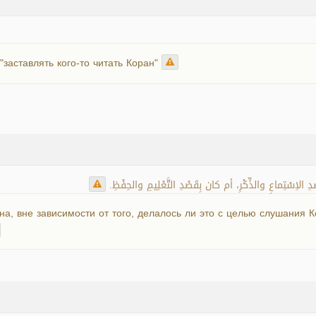
"заставлять кого-то читать Коран"
 الاِسْتِماعِ والذِّكْرِ، أم كان بِقَصْدِ التَّعْلِيمِ والحِفْظِ
а, вне зависимости от того, делалось ли это с целью слушания 