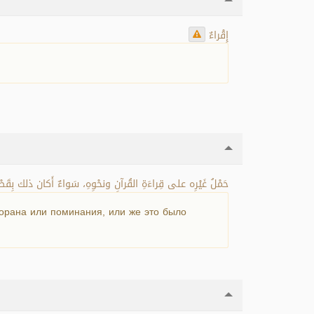
إِقْراءٌ
حَمْلُ غَيْرِه على قِراءَةِ القُرآنِ ونحْوِهِ، سَواءٌ أَكان ذلك بِقَصْدِ.
Корана или поминания, или же это было