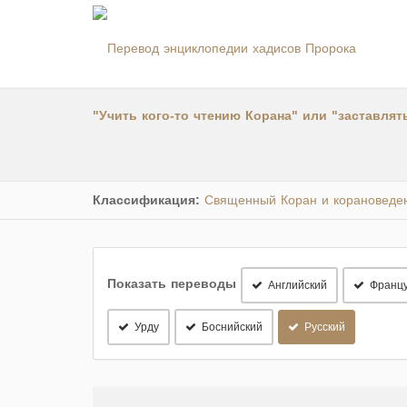
Классификация:
Священный Коран и корановеде
Показать переводы
Английский
Францу
Урду
Боснийский
Русский