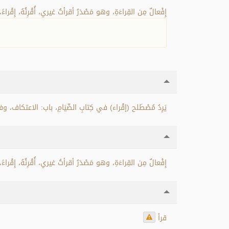
إِفْعالٌ مِن القِراءَةِ، وهو مَصْدَرُ أقرأتُ غيري، أُقْرِئُهُ، إِقْراءً.
يَرِدُ مُصْطَلح (إقْراء) في كِتابِ الصِّيَامِ، باب: الاعتكاف، .
إِفْعالٌ مِن القِراءَةِ، وهو مَصْدَرُ أقرأتُ غيري، أُقْرِئُهُ، إِقْرا.
قرأ