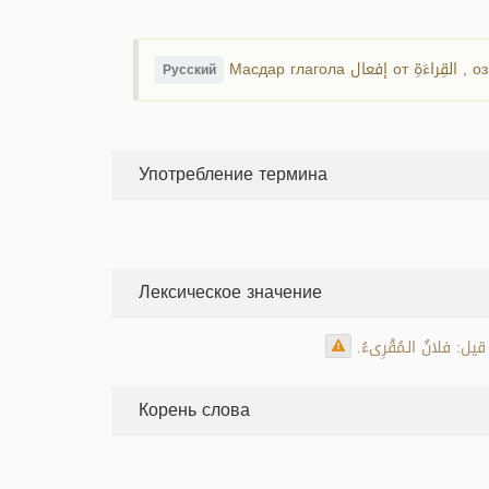
Масдар
Русский
Употребление термина
Лексическое значение
ه قيل: فلانٌ الـمُقْرِىءُ
Корень слова