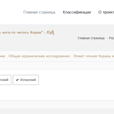
Главная страница
Классификации
О проек
"Учить кого-то чтению Корана" или "заставлять кого-то читать Коран" - إِقْراءٌ
Главная страница
Ра
ние
Общие коранические исследования
Этикет чтения Корана 
.
.
зский
Испанский