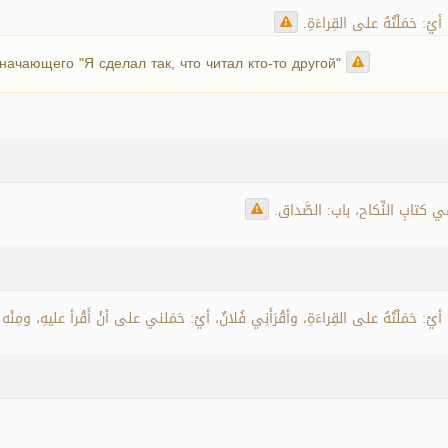
، أيْ: حَمَلْتُهُ على القِراءَةِ
 глагола إفعال от القِراءَةِ , означающего "Я сделал так, что читал кто-то другой"
وفي كتابِ النِّكاح، باب: الصَّداق
ءً، أيْ: حَمَلْتُهُ على القِراءَةِ، وأقْرَأَنِي فُلانٌ، أيْ: حَمَلني على أنْ أَقْرأ عليهِ، ومِنْ