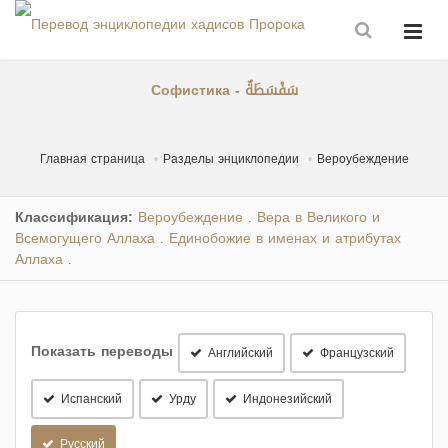
Софистика - سَفْسَطَةٌ
Главная страница
Разделы энциклопедии
Вероубеждение
Классификация:
Вероубеждение
Вера в Великого и
.
Всемогущего Аллаха
Единобожие в именах и атрибутах
.
Аллаха
.
Показать переводы
Английский
Французский
Испанский
Урду
Индонезийский
Русский