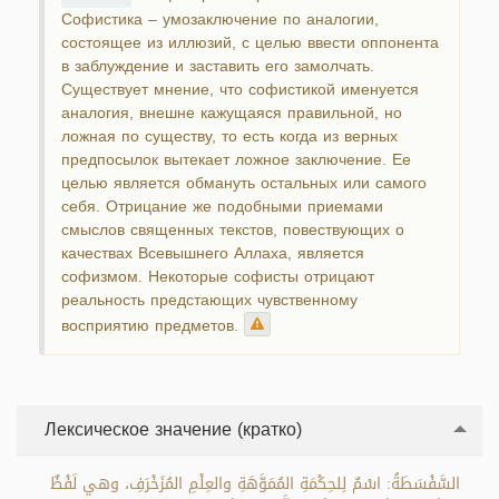
Софистика – умозаключение по аналогии,
состоящее из иллюзий, с целью ввести оппонента
в заблуждение и заставить его замолчать.
Существует мнение, что софистикой именуется
аналогия, внешне кажущаяся правильной, но
ложная по существу, то есть когда из верных
предпосылок вытекает ложное заключение. Ее
целью является обмануть остальных или самого
себя. Отрицание же подобными приемами
смыслов священных текстов, повествующих о
качествах Всевышнего Аллаха, является
софизмом. Некоторые софисты отрицают
реальность предстающих чувственному
восприятию предметов.
Лексическое значение (кратко)
السَّفْسَطَةُ: اسْمٌ لِلحِكْمَةِ المُمَوَّهَةِ والعِلْمِ المُزَخْرَفِ، وهي لَفْظٌ