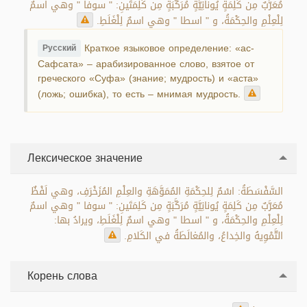
مُعَرَّبٌ مِن كَلِمَةٍ يُونانِيَّةٍ مُرَكَّبَةٍ مِن كَلِمَتَينِ: " سوفا " وهي اسمٌ
لِلْعِلْمِ والحِكْمَةُ، و " اسطا " وهي اسمٌ لِلْغَلَطِ.
Краткое языковое определение: «ас-
Русский
Сафсата» – арабизированное слово, взятое от
греческого «Суфа» (знание; мудрость) и «аста»
(ложь; ошибка), то есть – мнимая мудрость.
Лексическое значение
السَّفْسَطَةُ: اسْمٌ لِلحِكْمَةِ المُمَوَّهَةِ والعِلْمِ المُزَخْرَفِ، وهي لَفْظٌ
مُعَرَّبٌ مِن كَلِمَةٍ يُونانِيَّةٍ مُرَكَّبَةٍ مِن كَلِمَتَينِ: " سوفا " وهي اسمٌ
لِلْعِلْمِ والحِكْمَةُ، و " اسطا " وهي اسمٌ لِلْغَلَطِ، ويرادُ بها:
التَّمْوِيهُ والخِداعُ، والمُغالَطَةُ في الكَلامِ.
Корень слова