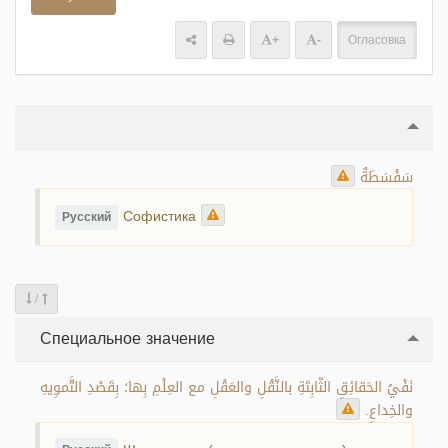
+
-
Огласовка
سَفْسَطَةٌ
Софистика
Русский
/
Специальное значение
نَفْيُ الحَقائِقِ الثّابِتَةِ بالنَّقْلِ والعَقْلِ مع العِلْمِ بِها؛ بِقَصْدِ التَّموِيهِ
والخِداعِ.