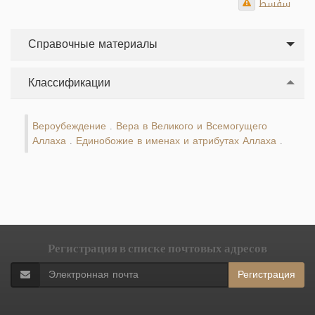
سفسط
Справочные материалы
Классификации
Вероубеждение
Вера в Великого и Всемогущего
.
Аллаха
Единобожие в именах и атрибутах Аллаха
.
.
Регистрация в списке почтовых адресов
Регистрация