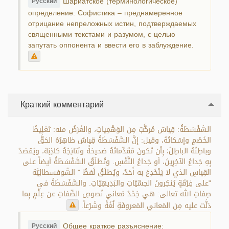
Шариатское (терминологическое)
Русский
определение: Софистика – преднамеренное
отрицание непреложных истин, подтверждаемых
священными текстами и разумом, с целью
запутать оппонента и ввести его в заблуждение.
Краткий комментарий
السَّفْسَطَةُ: قِياسٌ مُركَّبٌ مِن الوَهْمِياتِ، والغَرَضُ منه: تَغلِيطُ
الخَصْمِ وإسْكاتُهُ، وقيل: إنَّ السَّفْسَطَةُ قِياسٌ ظاهِرُهُ الحَقَّ
وباطِنُهُ الباطِلُ؛ بِأن تَكونَ مُقَدِّماتُهُ صَحيحَةً ونَتائِجُهُ كاذِبَة، ويُقصَدُ
بِهِ خِداعُ الآخِرِينَ، أو خِداعُ النَّفْسِ. وتُطلَقُ السَّفْسَطَةُ أيضاً على
القِياسِ الذي لا يَنْخَدِعَ به أَحَدٌ، ويُطلَقُ لَفظُ " السُّوفسطائِيَّة
"على فِرْقَةٍ يُنكِرونَ الحِسِّيّاتِ والبَدِيهِيّاتِ. والسَّفْسَطَةُ في
صِفاتِ الله تعالى: هي جَحْدُ مَعاني نُصوصِ الصِّفاتِ عن عِلْمٍ بِما
دَلَّت عليه مِن المَعاني المَعروفَةِ لُغَةً وشَرْعاً.
Общее краткое разъяснение:
Русский