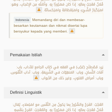
فُلانٌ مُعْجَبٌ بِمالِهِ: إذا كان مَسْرُورًا بِهِ. وأَصْلُه مِن الإِعْجابِ، وهو:
اسْتِكْبارُ الشَّيْءِ واسْتِعْظامُهُ واسْتِحْسانُهُ.
Memandang diri dan membesar-
Indonesia
besarkan keutamaan dan nikmat disertai lupa
bersyukur kepada yang memberi.
Pemakaian Istilah
يَرِد مُصْطلَح (عُجْب) في الفقه في كتاب الجامع للآداب، باب:
آفَات اللِّسانِ، وباب: المَنهِيّات في الشَّرِيعَةِ، وباب: آداب النُّفُوسِ،
وباب: أمراض القلوبِ، وغير ذلك مِن الأبواب.
Definisi Linguistik
العُجْبُ: الفَرَحُ والسُّرُورُ بِما يَكونُ مِن النَّفْسِ مع اسْتِعلاءٍ، يُقال:
فُلانٌ مُعْجَبٌ بِمالِهِ: إذا كان مَسْرُورًا بِهِ. والمُعْجَبُ: الفَرِحُ بِنَفْسِهِ