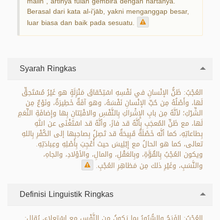
mālih", artinya fulan gembira dengan hartanya.
Berasal dari kata al-i'jāb, yakni menganggap besar,
luar biasa dan baik pada sesuatu.
Syarah Ringkas
العُجْبُ: ظَنُّ الإنْسانِ في نَفْسِهِ اسْتِحْقاقَ مَنْزِلَةٍ هو غَيْرُ مُسْتَحِقٍّ
لَها، وأَصْلُهُ مِن حُبِّ الإنْسانِ نَفْسَهُ، وهو آفَةٌ خَطِيرَةٌ، ونَوْعٌ مِن
الشِّرْكِ؛ لأنَّهُ مِن بابِ الإِشْراكِ بِالنَّفْسِ والافْتِتانِ بِها وإِضافَةِ النِّعَمِ
لَها، مع ظَنِّ المُعجَبِ بِأنَّهُ قد فازَ، وأنَّهُ قد اسْتَغْنَى عن اللهِ
بِطاعاتِهِ، كما أنَّه خَصْلَةٌ قَبِيحَةٌ قد تَصِلُ بِصاحِبِها إلى الكُفْرِ بِاللهِ
تعالى، كما هو الحالُ مع إِبْلِيسَ حيث أُعْجِبَ بِأَصْلِهِ وعِبادَتِهِ.
ويكون العُجْبُ بِالقُوَّةِ، وبِالعَقْلِ، والمالِ، والأوْلادِ، والجاهِ،
والنَّسَبِ، وغَيْرِ ذلك مِن مَظاهِرِ العُجْبِ.
Definisi Linguistik Ringkas
العُجْبُ: الفَرَحُ والسُّرُورُ بِما يَكونُ مِن النَّفْسِ مع اسْتِعلاءٍ، يُقال: