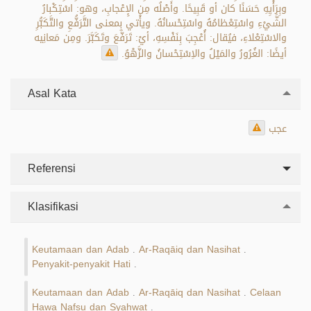
وبِرَأْيِهِ حَسَنًا كان أو قَبِيحًا. وأَصْلُه مِن الإِعْجابِ، وهو: اسْتِكْبارُ
الشَّيْءِ واسْتِعْظامُهُ واسْتِحْسانُهُ. ويأْتي بِمعنى التَّرَفُّعِ والتَّكَبُّرِ
والاسْتِعْلاءِ، فيُقال: أُعْجِبَ بِنَفْسِهِ، أيْ: تَرَفَّعَ وتَكَبَّرَ. ومِن مَعانِيه
أيضًا: الغُرُورُ والمَيْلُ والاِسْتِحْسانُ والزَّهْوُ.
Asal Kata
عجب
Referensi
Klasifikasi
Keutamaan dan Adab
Ar-Raqāiq dan Nasihat
.
.
Penyakit-penyakit Hati
.
Keutamaan dan Adab
Ar-Raqāiq dan Nasihat
Celaan
.
.
Hawa Nafsu dan Syahwat
.