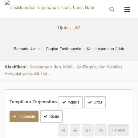
Ujub - عُجْب
Beranda Utama
Bagian Ensiklopedia
Keutamaan dan Adab
Klasifikasi:
Keutamaan dan Adab
Ar-Raqāiq dan Nasihat
.
.
Penyakit-penyakit Hati
.
Tampilkan Terjemahan
Inggris
Urdu
Indonesia
Rusia
+
-
Harakat