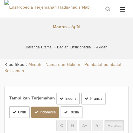
Mantra - نشرة
Beranda Utama
Bagian Ensiklopedia
Akidah
Klasifikasi:
Akidah
Nama dan Hukum
Pembatal-pembatal
.
.
Keislaman
.
Tampilkan Terjemahan
Inggris
Prancis
Urdu
Indonesia
Rusia
+
-
Harakat