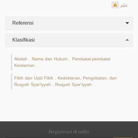
نشر
Referensi
Klasifikasi
Akidah
Nama dan Hukum
Pembatal-pembatal
.
.
Keislaman
.
Fikih dan Uṣūl Fikih
Kedokteran, Pengobatan, dan
.
Ruqyah Syar'iyyah
Ruqyah Syar'iyyah
.
.
Registrasi di milis