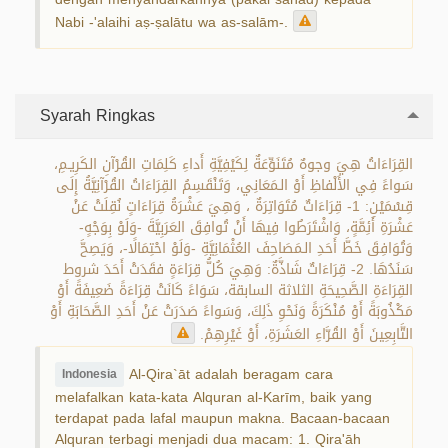
Nabi -'alaihi aṣ-ṣalātu wa as-salām-.
Syarah Ringkas
القِرَاءَاتُ هِيَ وجوهٌ مُتَنَوِّعَةٌ لِكَيْفِيَّةِ أَداءِ كَلِمَاتِ القُرْآنِ الكَرِيـمِ،
سَواءً فِي الأَلْفاظِ أَوْ الـمَعَانِي، وَتَنْقَسِمُ القِرَاءَاتُ القُرْآنِيَّةُ إِلَى
قِسْمَيْنِ: 1- قِرَاءَاتٌ مُتَوَاتِرَةٌ ، وَهِيَ عَشْرَةُ قِرَاءَاتٍ نُقِلَتْ عَنْ
عَشْرَةِ أَئِمَّةٍ، وَاشْتَرَطُوا فِيهَا أَنْ تُوافِقَ العَرَبِيَّةَ -وَلَوْ بِوَجْهٍ-
وَتُوَافِقَ خَطَّ أَحَدِ الـمَصَاحِفَ العُثْمَانِيَّةِ -وَلَوْ احْتِمَالًا-، وَيَصِحَّ
سَنَدُهَا. 2- قِرَاءَاتٌ شَاذَّةٌ: وَهِيَ كُلُّ قِرَاءَةٍ فقَدَتْ أَحَدَ شروط
القِرَاءَةِ الصَّحِيحَةِ الثلاثة السابقة، سَوَاءً كَانَتْ قِرَاءَةً ضَعِيفَةً أَوْ
مَكْذُوبَةً أَوْ مُنْكَرَةً وَنَحْوِ ذَلِكَ، وَسَواءً صَدَرَتْ عَنْ أَحَدِ الصَّحَابَةِ أَوْ
التَّابِعِينَ أَوْ القُرَّاءِ العَشَرَةِ، أَوْ غَيْرِهِمْ.
Al-Qira`āt adalah beragam cara
Indonesia
melafalkan kata-kata Alquran al-Karīm, baik yang
terdapat pada lafal maupun makna. Bacaan-bacaan
Alquran terbagi menjadi dua macam: 1. Qira'āh