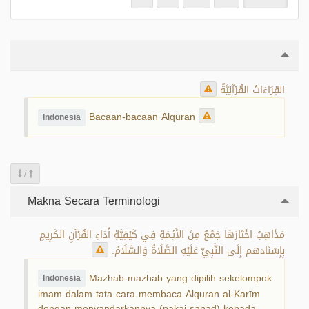
القِرَاءَاتُ القُرْآنِيَّةُ
Bacaan-bacaan Alquran
Indonesia
/
Makna Secara Terminologi
مَذَاهِبُ اخْتَارَهَا جَمْعٌ مِنَ الأَئِـمَةِ فِي كَيْفِيَّةِ أَدَاءِ القُرْآنِ الكَرِيمِ
بِإِسْنَادهم إِلَى النَّبِيِّ عَلَيْهِ الصَّلَاةُ وَالسَّلَامُ.
Mazhab-mazhab yang dipilih sekelompok
Indonesia
imam dalam tata cara membaca Alquran al-Karīm
dengan menyandarkannya (pakai sanad) kepada