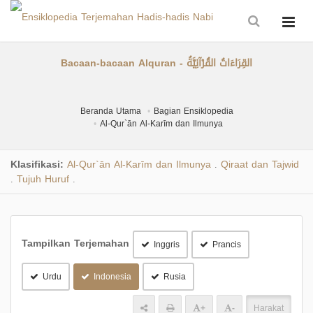
Bacaan-bacaan Alquran - القِرَاءَاتُ القُرْآنِيَّةُ
Beranda Utama
Bagian Ensiklopedia
Al-Qur`ān Al-Karīm dan Ilmunya
Klasifikasi:
Al-Qur`ān Al-Karīm dan Ilmunya
Qiraat dan Tajwid
.
Tujuh Huruf
.
.
Tampilkan Terjemahan
Inggris
Prancis
Urdu
Indonesia
Rusia
+
-
Harakat