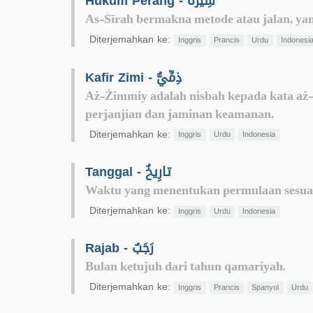
Hukum Perang - سِيرَةٌ
As-Sīrah bermakna metode atau jalan; yang
Diterjemahkan ke:
Inggris
Prancis
Urdu
Indonesi
Kafir Zimi - ذِمِّيٌّ
Aż-Żimmiy adalah nisbah kepada kata a
perjanjian dan jaminan keamanan.
Diterjemahkan ke:
Inggris
Urdu
Indonesia
Tanggal - تارِيخٌ
Waktu yang menentukan permulaan sesuat
Diterjemahkan ke:
Inggris
Urdu
Indonesia
Rajab - رَجَبٌ
Bulan ketujuh dari tahun qamariyah.
Diterjemahkan ke:
Inggris
Prancis
Spanyol
Urdu