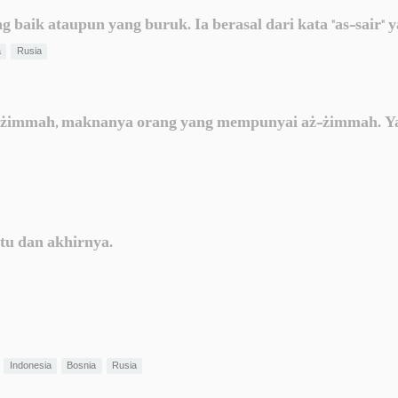
 baik ataupun yang buruk. Ia berasal dari kata "as-sair" 
a
Rusia
ż-żimmah, maknanya orang yang mempunyai aż-żimmah. Y
u dan akhirnya.
Indonesia
Bosnia
Rusia