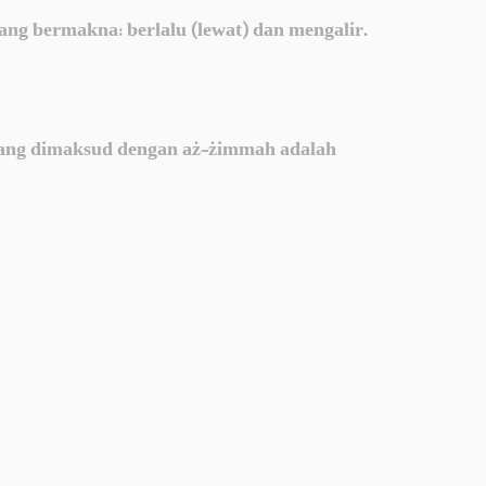
yang bermakna: berlalu (lewat) dan mengalir.
ang dimaksud dengan aż-żimmah adalah