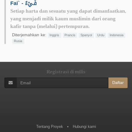
Fai` - فَـيْءٌ
Setiap harta dan sesuatu yang dapat dimanfaatkan,
yang menjadi milik kaum muslimin dari orang
kafir tanpa (melalui) pertempuran.
Diterjemahkan ke:
Inggris
Prancis
Spanyol
Urdu
Indonesia
Rusia
Registrasi di milis
Daftar
Tentang Proyek
•
Hubungi kami