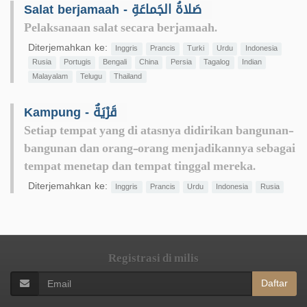
Salat berjamaah - صَلاةُ الجَماعَةِ
Pelaksanaan salat secara berjamaah.
Diterjemahkan ke:
Inggris
Prancis
Turki
Urdu
Indonesia
Rusia
Portugis
Bengali
China
Persia
Tagalog
Indian
Malayalam
Telugu
Thailand
Kampung - قَرْيَةٌ
Setiap tempat yang di atasnya didirikan bangunan-
bangunan dan orang-orang menjadikannya sebagai
tempat menetap dan tempat tinggal mereka.
Diterjemahkan ke:
Inggris
Prancis
Urdu
Indonesia
Rusia
Registrasi di milis
Daftar