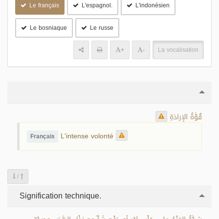
Le français
L'espagnol.
L'indonésien
Le bosniaque
Le russe
+
-
La vocalisation
قُوَّةُ الإرادَةِ
L'intense volonté
Français
/
Signification technique.