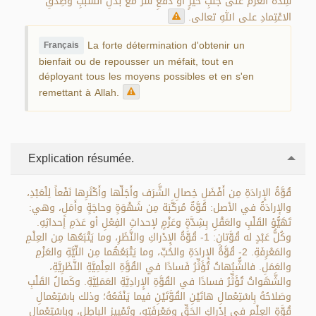
شِدَّةُ العَزْمُ على جَلْبِ خَيْرٍ أو دَفْعِ شَرٍّ مع بَذْلِ السَّبَبِ وصِدْقِ
الاعْتِمادِ على اللهِ تعالى.
La forte détermination d'obtenir un
Français
bienfait ou de repousser un méfait, tout en
déployant tous les moyens possibles et en s'en
remettant à Allah.
Explication résumée.
قُوَّةُ الإِرادَةِ مِن أَفْضَلِ خِصالِ الشَّرَف وأَجَلِّها وأَكْثَرِها نَفْعاً لِلْعَبْدِ،
والإرادَةُ في الأصل: قُوَّةٌ مُركَّبَة مِن شَهْوَةٍ وحاجَةٍ وأَمَلٍ، وهي:
تَهَيُّؤ القَلْبِ والعَقْلِ بِشِدَّةٍ وعَزْمٍ لإحداثِ الفِعْلِ أو عَدَمِ إحداثِهِ.
وكُلُّ عَبْدٍ له قُوَّتانِ: 1- قُوَّةُ الإِدْراكِ والنَّظَرِ، وما يَتْبَعُها مِن العِلْمِ
والمَعْرِفَةِ. 2- قُوَّةُ الإِرادَةِ والحُبِّ، وما يَتْبَعُهُما مِن النِّيَّةِ والعَزْمِ
والعَمَلِ. فالشُّبُهاتُ تُؤَثِّرُ فَسادًا في القُوَّةِ العِلْمِيَّةِ النَّظَرِيَّةِ،
والشَّهَواتُ تُؤَثِّرُ فسادًا في القُوَّةِ الإِرادِيَّةِ العَمَلِيَّةِ. وكَمالُ القَلْبِ
وصَلاحُهُ بِاسْتِعْمالِ هاتَيْنِ القُوَّتَيْنِ فيما يَنْفَعُهُ؛ وذلك باسْتِعْمالِ
قُوَّةِ العِلْمِ في إدْراكِ الحَقِّ ومَعْرِفَتِهِ، وتَمْيِيزِ الباطِلِ، وبِاسْتِعْمالِ