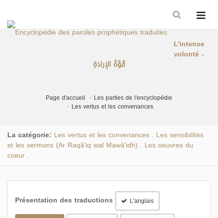
L'intense
volonté -
قُوَّةُ الإرادَةِ
Page d'accueil
Les parties de l'encyclopédie
Les vertus et les convenances
La catégorie:
Les vertus et les convenances
Les sensibilités
.
et les sermons (Ar Raqâ'iq wal Mawâ'idh)
Les oeuvres du
.
coeur
.
Présentation des traductions
L'anglais