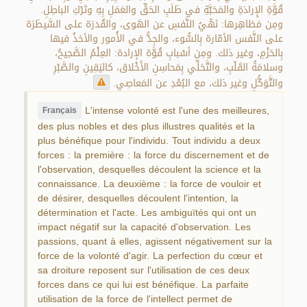
قُوَّةِ الإِرادَةِ والمَحَبَّةِ في طَلَبِ الحَقِّ والعَمَلِ بِهِ وتَرْكِ الباطِلِ.
ومِن مَظاهِرها: نَهْيُ النَّفسِ عن الهَوى، والقُدرَة على السَّيطَرَة
على النَّفس الأمّارة بِالسُّوء، والجِدُّ في الأُمور والأخذُ فيها
بِالحَزْمِ، وغير ذلك. ومِن أسْبابِ قُوَّة الإرادة: العِلْمُ الصَّحِيحُ،
وسلامَةُ القَلْبِ، والتَّحَلِّي بِمَحاسِنِ الأَخْلاق، كاليَقِينِ والصَّبْرِ
والتَّوَكُّلِ وغير ذلك، مع البُعْدِ عن المَعاصِي.
L'intense volonté est l'une des meilleures,
Français
des plus nobles et des plus illustres qualités et la
plus bénéfique pour l'individu. Tout individu a deux
forces : la première : la force du discernement et de
l'observation, desquelles découlent la science et la
connaissance. La deuxième : la force de vouloir et
de désirer, desquelles découlent l'intention, la
détermination et l'acte. Les ambiguïtés qui ont un
impact négatif sur la capacité d'observation. Les
passions, quant à elles, agissent négativement sur la
force de la volonté d'agir. La perfection du cœur et
sa droiture reposent sur l'utilisation de ces deux
forces dans ce qui lui est bénéfique. La parfaite
utilisation de la force de l'intellect permet de