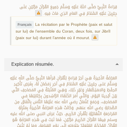
قِرَاءَةُ النَّبِيِّ صَلَّى اللهُ عَلَيْهِ وَسَلَّمَ جَمِيعَ القُرْآنَ مَرَّتَيْنِ عَلَى
جِبْرِيلَ عَلَيْهِ السَّلاَمُ فِي العَامِ الذِي مَاتَ فِيهِ.
La récitation par le Prophète (paix et salut
Français
sur lui) de l’ensemble du Coran, deux fois, sur Jibrîl
(paix sur lui) durant l’année où il mourut.
Explication résumée.
العَرْضَةُ الأَخِيرَةُ هِيَ آخِرُ قِرَاءَةٍ لِلْقُرْآنِ قَرَأَهَا النَّبِيُّ صَلَّى اللُه عَلَيْهِ
وَسَلَّمَ عَلى جِبْرِيلَ عَلَيْهِ السَّلاَمُ فِي آخِرِ رَمَضَانَ لَهُ، بِغَرَضِ تَأْكِيدِ
الحِفْظِ وَالاسْتِظْهَارِ وَغَيْرِ ذَلِكَ، وَهِيَ المُثْبَتَةُ فِي المَصَاحِفِ التِّي
بَيْنَ أَيْدِينَا اليَوْمَ، وَالتِّي أَمَرَ الخُلَفَاءُ الرَّاشِدونَ بِكِتَابَتِهَا ِفي
المَصَاحِفِ، وَجَمَعَ عُثْمَانُ رضي الله عنه عَلَيْهَا النَّاسَ بِاتِّفَاقَ مِنَ
الصَّحَابَةِ رضي الله عنهم. وَكَانَتْ هَذِهِ العَرْضَةُ الأَخِيرَةُ بِمَنْزِلَةِ
المُرَاجَعَةِ النِّهَائِيَّةِ لِلْقْرآنِ الكَرِيمِ، حَيْثُ عَرَضَ النبي صلى الله عليه
وسلم فِيهَا القُرْآنَ الكَرِيمَ مَرَّتَيْنِ، فَمَا ثَبَتَ فِي هَذِهِ العَرْضَةِ هُوَ
القُرْآنُ المُحْكَمُ المُتَعَبَّدُ بِتِلَاوَتِهِ إِلَى يَوْمِ القِيَامَةِ، وَمَا لَمْ يُثْبَتْ