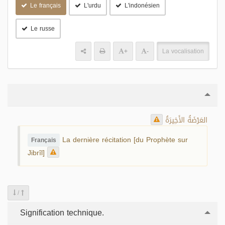
Le français
L'urdu
L'indonésien
Le russe
+
-
La vocalisation
العَرْضَةُ الأَخِيرَةُ
La dernière récitation [du Prophète sur
Français
Jibrîl]
/
Signification technique.