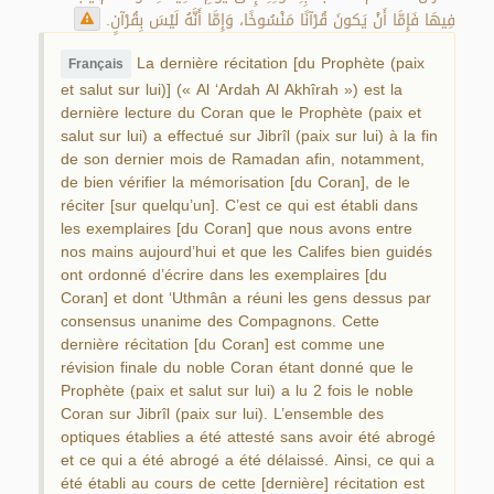
فِيهَا فَإِمَّا أَنْ يَكونَ قُرْآنًا مَنْسُوخًا، وَإِمَّا أَنَّهُ لَيْسَ بِقُرْآنٍ.
La dernière récitation [du Prophète (paix
Français
et salut sur lui)] (« Al ‘Ardah Al Akhîrah ») est la
dernière lecture du Coran que le Prophète (paix et
salut sur lui) a effectué sur Jibrîl (paix sur lui) à la fin
de son dernier mois de Ramadan afin, notamment,
de bien vérifier la mémorisation [du Coran], de le
réciter [sur quelqu’un]. C’est ce qui est établi dans
les exemplaires [du Coran] que nous avons entre
nos mains aujourd’hui et que les Califes bien guidés
ont ordonné d’écrire dans les exemplaires [du
Coran] et dont ‘Uthmân a réuni les gens dessus par
consensus unanime des Compagnons. Cette
dernière récitation [du Coran] est comme une
révision finale du noble Coran étant donné que le
Prophète (paix et salut sur lui) a lu 2 fois le noble
Coran sur Jibrîl (paix sur lui). L’ensemble des
optiques établies a été attesté sans avoir été abrogé
et ce qui a été abrogé a été délaissé. Ainsi, ce qui a
été établi au cours de cette [dernière] récitation est