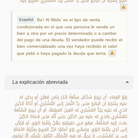
البَيْعُ بِشَرْطِ أنّ البائِعَ متى رَدَّ الثَّمَنَ يَرُدُّ المُشْتَرِي المَبِيعَ إليه.
Ba'i Al Wafa' es el tipo de venta
Español
condicionada en el que una persona le vende un
bien a otra por un precio determinado o a cambio
del pago de una deuda. El vendedor puede recibir el
bien comercializado una vez haya recibido el valor
que pidió o haya pagado la deuda que tenía.
La explicación abreviada
بَيْعُ الوَفاءِ: أن يَبِيْعَ شَخْصٌ سِلْعَةً لِآخَرَ بِثَمَنٍ مُعَيَّنٍ أو بِدَيْنٍ له
عليه بِشَرْطِ أن البائِعَ متى رَدَّ الثَّمَنَ إلى المُشْتَري أو أَدّاهُ الدَّينَ
الذي له عليه يَرُدُّ المُشْتَري له العَينَ المَبِيْعَةَ، أو أن يَبِيعَ السِّلْعَةَ
للمُشْتَرِي بالذي له عليه مِن الدَّيْنِ على أنّه متى قَضاهُ الدَّيْنَ
عادت إليه السِّلْعَةَ، فهو في حَقِيقَتِهِ رَهْنٌ بِلَفْظِ البَيْعِ، أو قَرْضٌ
إلى أَجَلٍ بِلَفْظِ البَيْعِ، وسُمَّي بَيْعَ أمانَةٍ؛ لأنّ المَبِيعَ بِمَنْزِلَةِ الأمانَةِ
في يَدِ المُشْتَرِي، لا يَحِقُّ له فيه التَّصَرُّفُ النّاقِل لِلْمِلْكِ إلّا لِبائِعِهِ،