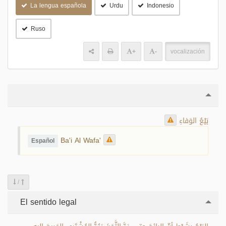
La lengua española
Urdu
Indonesio
Ruso
+
-
vocalización
بَيْعُ الوَفاءِ
Ba'i Al Wafa'
Español
/
El sentido legal