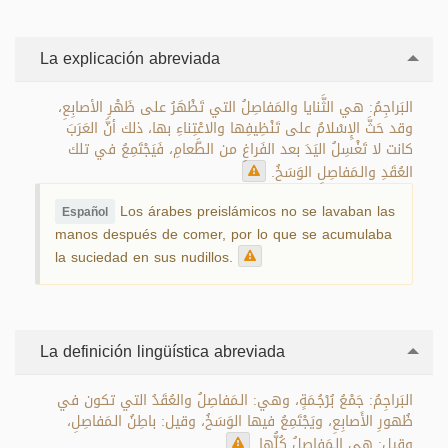
La explicación abreviada
البَراجِمُ: هي الثَّنايا والمَفاصِلُ التي تَظْهَرُ على ظَهْرِ الأصابِعِ،
وقد حَثَّ الإِسْلامُ على تَنْظِيفِها والاعْتِناءِ بها، ذلك أنَّ العَرَبَ
كانت لا تَغْسِلُ اليَدَ بعد الفَراغِ من الطَّعامِ، فَيَجْتَمِعُ في تلك
العُقَدِ والـمَفاصِلِ الوَسَخُ.
Los árabes preislámicos no se lavaban las
Español
manos después de comer, por lo que se acumulaba
la suciedad en sus nudillos.
La definición lingüística abreviada
البَراجِمُ: جَمْعُ بُرْجُـمَةٍ، وهي: الـمَفاصِلُ والعُقَدُ التي تكون في
ظُهورِ الأَصابِعِ، ويَجْتَمِعُ فيها الوَسَخُ، وقيل: باطِنُ الـمَفاصِلِ،
وقِيل: هي الـمَفاصِلُ كُلُّها.