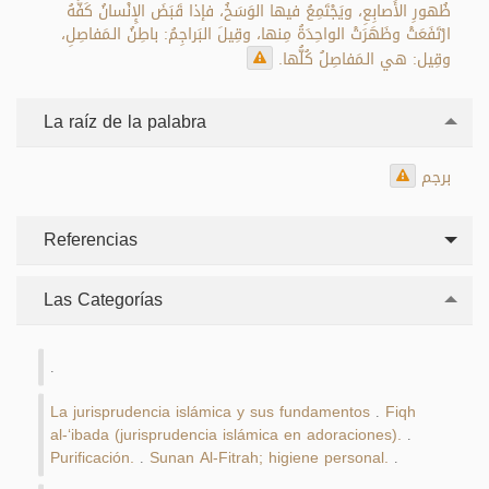
ظُهورِ الأَصابِعِ، ويَجْتَمِعُ فيها الوَسَخُ، فإذا قَبَضَ الإِنْسانُ كَفَّهُ
ارْتَفَعَتْ وظَهَرَتْ الواحِدَةُ مِنها، وقِيلَ البَراجِمُ: باطِنُ الـمَفاصِلِ،
وقِيل: هي الـمَفاصِلُ كُلُّها.
La raíz de la palabra
برجم
Referencias
Las Categorías
.
La jurisprudencia islámica y sus fundamentos
Fiqh
.
al-‘ibada (jurisprudencia islámica en adoraciones).
.
Purificación.
Sunan Al-Fitrah; higiene personal.
.
.