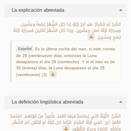
La explicación abreviada
السُّرَرُ أو السِّرارُ: هو آخِرُ لَيْلَةٍ إذا كان الشَّهْرُ تِسْعاً وعِشْرِينَ،
وسِرارُهُ لَيْلَةَ ثَمانٍ وعِشْرِينَ، وإذا كان الشَّهْرُ ثَلاثِينَ فَسِرارُهُ لَيْلَةَ
تِسْعٍ وعِشْرِينَ.
Es la última noche del mes, si este consta
Español
de 29 (veintinueve) días; entonces la Luna
desaparece el día 28 (veintiocho). Y si el mes es de
30 (treinta) días, la Luna desaparece el día 29
(veintinueve) (3).
La definición lingüística abreviada
السُّرَرُ: اللَّيْلَةُ التي يُسْتَسَرُّ فيها القَمَرُ، مَأْخوذٌ مِنْ قَوْلِهِم: اسْتَسَرَّ
القَمَرُ، أيْ: خَفِيَ لَيْلَةَ السِّرارِ، فَرُبَّما كان لَيْلَةً أو لَيْلَتَيْنِ آخِرَ الشَّهْرِ.
وأَصْلُه: الخَفاءُ وعَدَمُ الظُّهُورِ.