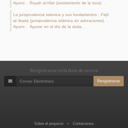
Ayuno.
Ruyah al-hilal (avistamiento de la luna).
.
.
La jurisprudencia islámica y sus fundamentos
Fiqh
.
al-‘ibada (jurisprudencia islámica en adoraciones).
.
Ayuno.
Ayunar en el día de la duda.
.
.
Resgistrarse en la lista de correo
Resgistrarse
Sobre el proyecto
•
Contáctenos