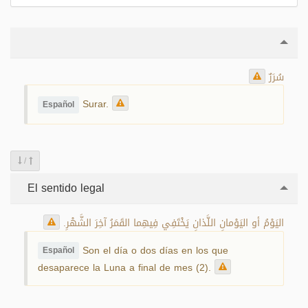
سُرَرٌ
Surar.
Español
/
El sentido legal
اليَوْمُ أو اليَوْمانِ اللَّذانِ يَخْتَفِي فِيهِما القَمَرُ آخِرَ الشَّهْرِ.
Son el día o dos días en los que
Español
desaparece la Luna a final de mes (2).