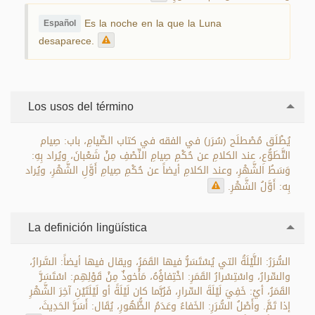
Es la noche en la que la Luna
Español
desaparece.
Los usos del término
يُطْلَق مُصْطلَح (سُرَر) في الفقه في كتاب الصِّيامِ، باب: صِيام
التَّطَوُّعِ، عند الكلامِ عن حُكْمِ صِيامِ النِّصْفِ مِنْ شَعْبانَ، ويُراد بِهِ:
وَسَطُ الشَّهْرِ، وعند الكلامِ أيضاً عن حُكْمِ صِيامِ أَوَّلِ الشَّهْرِ، ويُراد
بِه: أَوَّلُ الشَّهْرِ.
La definición lingüística
السُّرَرُ: اللَّيْلَةُ التي يُسْتَسَرُّ فيها القَمَرُ، ويقال فيها أيضاً: السَّرارُ،
والسِّرارُ، واسْتِسْرارُ القَمَرِ: اخْتِفاؤُهُ، مَأْخوذٌ مِنْ قَوْلِهِم: اسْتَسَرَّ
القَمَرُ، أيْ: خَفِيَ لَيْلَةَ السِّرارِ، فَرُبَّما كان لَيْلَةً أو لَيْلَتَيْنِ آخِرَ الشَّهْرِ
إذا تَمَّ. وأَصْلُ السُّرَرِ: الخَفاءُ وعَدَمُ الظُّهُورِ، يُقَال: أَسَرَّ الحَدِيثَ،