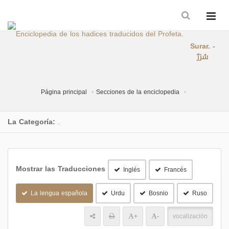
Surar. -
سُرَرٌ
Página principal
Secciones de la enciclopedia
La Categoría:
.
Mostrar las Traducciones
Inglés
Francés
La lengua española
Urdu
Bosnio
Ruso
+
-
vocalización