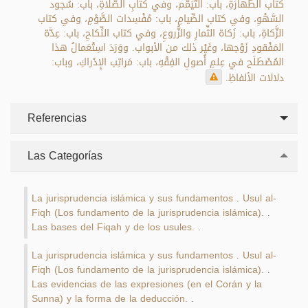
كتاب الطَّهارَةِ، باب: التَّيَمُّم، وفي كتابِ الصَّلاةِ، باب: سُجود
السَّهْوِ، وفي كتاب الصِّيامِ، باب: مُفْسِدات الصَّوْمِ، وفي كتاب
الزَّكاةِ، باب: زَكاة الثِّمارِ والزُّروعِ، وفي كتاب النِّكاحِ، باب: عِدَّة
المَفْقودِ زَوْجها، وغَيْر ذلك من الأبواب. ووَرَدَ اسِتْعَمالُ هذا
المُصْطَلَح في عِلمِ أُصولِ الفِقْهِ، باب: مَراتِب الإِدْراكِ، وباب:
دلالات الألفاظِ.
Referencias
Las Categorías
La jurisprudencia islámica y sus fundamentos
Usul al-
.
Fiqh (Los fundamento de la jurisprudencia islámica).
.
Las bases del Fiqah y de los usules.
.
La jurisprudencia islámica y sus fundamentos
Usul al-
.
Fiqh (Los fundamento de la jurisprudencia islámica).
.
Las evidencias de las expresiones (en el Corán y la
Sunna) y la forma de la deducción.
.