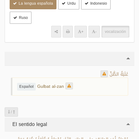
La lengua española
Urdu
Indonesio
Ruso
+
-
vocalización
غَلَبَةُ الظَّنِّ
Gulbat al-zan
Español
/
El sentido legal