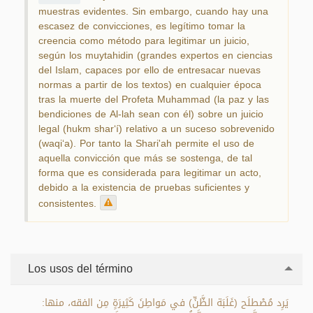
muestras evidentes. Sin embargo, cuando hay una
escasez de convicciones, es legítimo tomar la
creencia como método para legitimar un juicio,
según los muytahidin (grandes expertos en ciencias
del Islam, capaces por ello de entresacar nuevas
normas a partir de los textos) en cualquier época
tras la muerte del Profeta Muhammad (la paz y las
bendiciones de Al-lah sean con él) sobre un juicio
legal (hukm shar‘í) relativo a un suceso sobrevenido
(waqi‘a). Por tanto la Shari'ah permite el uso de
aquella convicción que más se sostenga, de tal
forma que es considerada para legitimar un acto,
debido a la existencia de pruebas suficientes y
consistentes.
Los usos del término
يَرِد مُصْطلَح (غَلَبَة الظَّنِّ) في مَواطِنَ كَثِيرَةٍ مِن الفقه، منها: