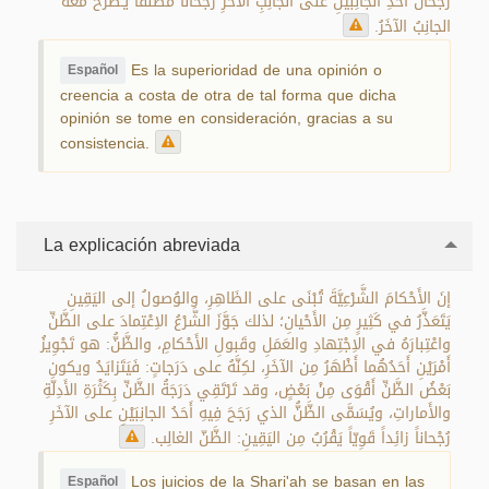
رُجْحانُ أَحَدِ الجانِبَيْنِ على الجانِبِ الآخَرِ رُجْحاناً مُطْلَقاً يُـطْرَحُ مَعَهُ
الجانِبُ الآخَرُ.
Es la superioridad de una opinión o
Español
creencia a costa de otra de tal forma que dicha
opinión se tome en consideración, gracias a su
consistencia.
La explicación abreviada
إنَ الأَحْكامَ الشَّرْعِيَّةَ تُبْنَى على الظَاهِرِ، والوُصولُ إلى اليَقِينِ
يَتَعَذَّرُ في كَثِيرٍ مِن الأَحْيانِ؛ لذلك جَوَّزَ الشَّرْعُ الاِعْتِمادَ على الظَّنِّ
واعْتِبارَهُ في الاِجْتِهادِ والعَمَلِ وقَبولِ الأَحْكامِ، والظَّنُّ: هو تَجْوِيزُ
أَمْرَيْنِ أَحَدُهُما أَظْهَرُ مِن الآخَرِ، لكِنَّهُ على دَرَجاتٍ: فَيَتَزايَدُ ويكون
بَعْضُ الظَّنِّ أَقْوَى مِنْ بَعْضٍ، وقد تَرْتَقِي دَرَجَةُ الظَّنِّ بِكَثْرَةِ الأَدِلَّةِ
والأَماراتِ، ويُسَمَّى الظَّنُّ الذي رَجَحَ فِيهِ أَحَدُ الجانِبَيْنِ على الآخَرِ
رُجْحاناً زائِداً قَوِيّاً يَقْرُبُ مِن اليَقِينِ: الظَّنّ الغالِب.
Los juicios de la Shari'ah se basan en las
Español