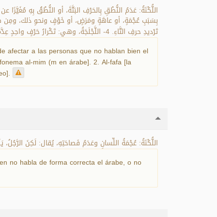
اللُّكْنَةُ: عَدَمُ النُّطْقِ بِالحَرْفِ البَتَّةَ، أو النُّطْقُ بِهِ مُغَيّ
تَرْديدِ حرفِ التَّاءِ. 4- اللَّجْلَجَةُ، وهي: تَكْرارُ حَرْفٍ واحِدٍ عِدَّةَ مَرَّاتٍ أَثْناءَ الكَلامِ، كالرّاءِ، والقاف، وغَيْر ذلك مِن الحُروفِ، ولا تَخْتَصُّ بِحَرْفِ الفاءِ.
e afectar a las personas que no hablan bien el
fonema al-mim (m en árabe]. 2. Al-fafa [la
deo].
اللُّكْنَةُ: عُجْمَةُ اللِّسانِ وعَدَمُ فَصاحَتِهِ، يُقال: لَكِنَ الرَّجُلُ، يَلْ.
ien no habla de forma correcta el árabe, o no