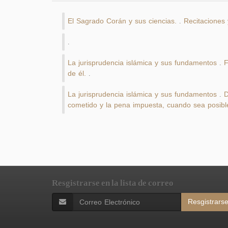
El Sagrado Corán y sus ciencias.
Recitaciones
.
.
La jurisprudencia islámica y sus fundamentos
F
.
de él.
.
La jurisprudencia islámica y sus fundamentos
D
.
cometido y la pena impuesta, cuando sea posibl
Resgistrarse en la lista de correo
Resgistrars