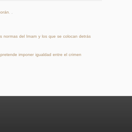
corán.
.
s normas del Imam y los que se colocan detrás
e pretende imponer igualdad entre el crimen