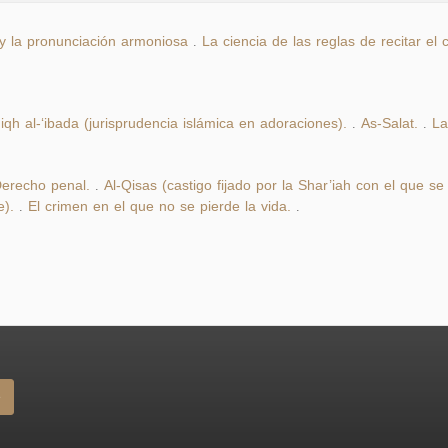
 y la pronunciación armoniosa
La ciencia de las reglas de recitar el 
.
iqh al-‘ibada (jurisprudencia islámica en adoraciones).
As-Salat.
La
.
.
erecho penal.
Al-Qisas (castigo fijado por la Shar’iah con el que s
.
e).
El crimen en el que no se pierde la vida.
.
.
e