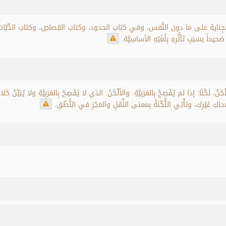
لجِناية على ما دون النَّفس، وفي كتاب الحدود، وكتاب القِصاصِ، وكتاب الدِّيّات، با
حاً بسَبَبِ تَأثُّرِهِ بِلُغَتِهِ الأساسِيَّة
ْكَنُ، لَكْنًا: إذا لم يُفْصِحْ بِالعَرَبِيَّةِ. والأَلْكَنُ: الذي لا يُفْصِحُ بِالعَرَبِيَّةِ ولا يُبَيِّنُ 
ةِ لإضْحاكِ غَيْرِك، وتأْتي اللُّكْنَةُ بِمعنى الثِّقَلِ والعَجْزِ في النُّطْقِ