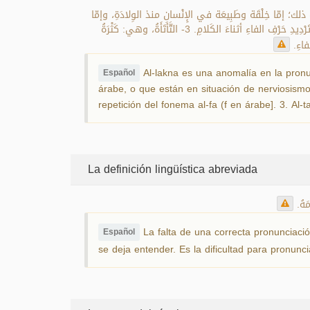
ِ، وسبَبُ ذلك؛ إمّا خِلْقَة وطَبِيعَة في الإِنْسانِ منذ الوِلادَةِ، وإمّا
بِسَبَبِ عُجْمَةٍ، أو عاهَةٍ ومَرَضٍ، أو خَوْفٍ ونحوِ ذلك، ومِن صُورِها: 1- التَّمْتَمَةُ، وهي: تَكْرارُ حَرْفِ المِيمِ أو التَّاءِ. 2- الفأْفَأَةُ، وهي: كَثْرَةُ تَرْدِيدِ حَرْفِ الفاءِ أثناءَ الكَلامِ. 3- التَّأتَأَةُ، وهي: كَثْرَةُ
Al-lakna es una anomalía en la pronu
Español
árabe, o que están en situación de nerviosismo 
repetición del fonema al-fa (f en árabe]. 3. Al-t
La definición lingüística abreviada
مَهُ
La falta de una correcta pronunciació
Español
se deja entender. Es la dificultad para pronunc