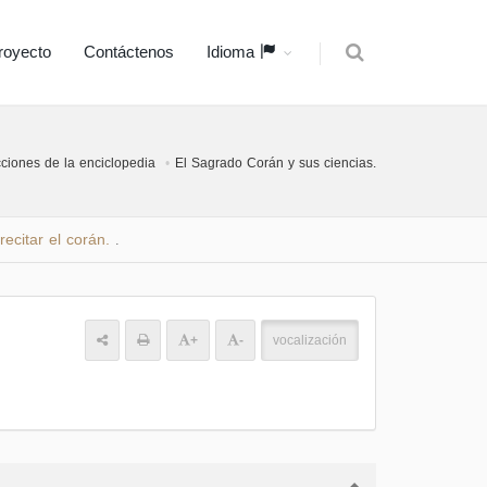
royecto
Contáctenos
Idioma
ciones de la enciclopedia
El Sagrado Corán y sus ciencias.
recitar el corán.
.
+
-
vocalización