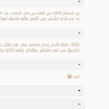
يَرِد مُصطلَح (لُكْنَة) في الفقه في كتاب الجِنايات، باب: ا
بِه: عَدم قُدرَةِ الشَّخصِ على النُّطق باللُّغة الأجنبيَّة نُطقاً صَحي.
اللُّكْنَةُ: عُجْمَةُ اللِّسانِ وعَدَمُ فَصاحَتِهِ، يُقال: لَكِنَ الرَّجُلُ، يَل
الأَعْجَمِيَّةُ على كَلامِ المُتَكَلِّمِ، والتَّلاَكُنُ: إِظْهارُ اللُّكْنَ.
لكن