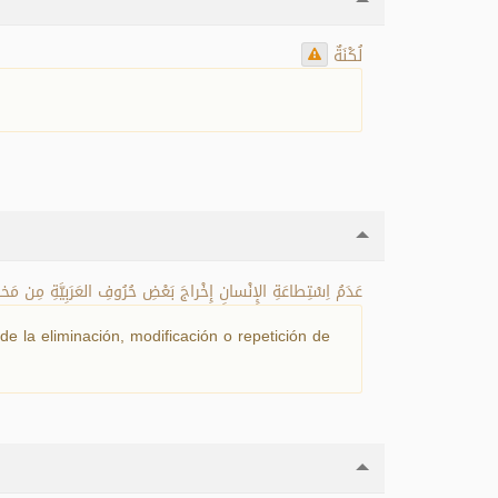
لُكْنَةٌ
عَدَمُ اِسْتِطاعَةِ الإِنْسانِ إِخْراجَ بَعْضِ حُرُوفِ العَرَبِيَّةِ مِن مَخا.
e la eliminación, modificación o repetición de