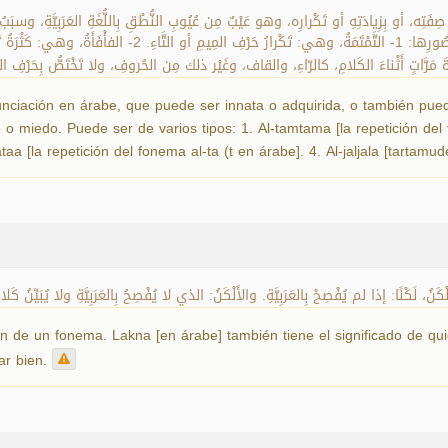
َرًا عن صِفَتِه، أو بِزِيادَتِهِ أو تَكْرارِه، وهو عَيْبٌ مِن عُيُوبِ النُّطْقِ بِاللُّغَةِ العَرَبِيَّة
nciación en árabe, que puede ser innata o adquirida, o también pued
o miedo. Puede ser de varios tipos: 1. Al-tamtama [la repetición del 
ataa [la repetición del fonema al-ta (t en árabe]. 4. Al-jaljala [tartamu
كَنُ، لَكْنًا: إذا لم يُفْصِحْ بِالعَرَبِيَّةِ. والأَلْكَنُ: الذي لا يُفْصِحُ بِالعَرَبِيَّةِ ولا يُبَيِّنُ كَلا
n de un fonema. Lakna [en árabe] también tiene el significado de qu
iar bien.