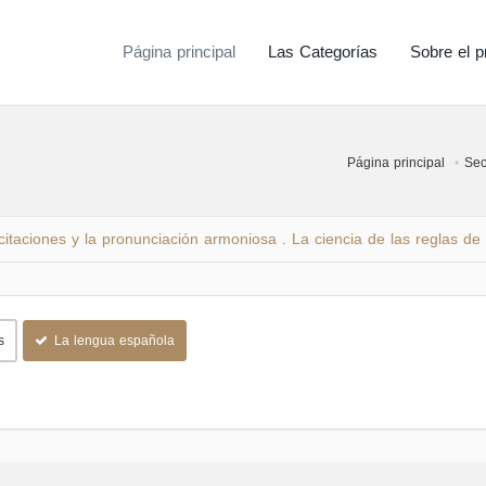
Página principal
Las Categorías
Sobre el p
Página principal
Sec
citaciones y la pronunciación armoniosa
La ciencia de las reglas de 
.
s
La lengua española