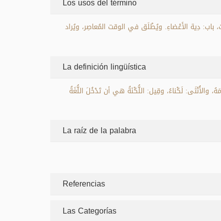
Los usos del término
ب: دِية الأَعْضاءِ. ويُطْلَق في الوقت المُعاصِر، ويُراد
La definición lingüística
كَلامَهُ، والأُنْثَى: لَكْناءُ، وقِيل: اللُّكْنَةُ هي أن تَدْخُلَ اللُّغَةُ
La raíz de la palabra
Referencias
Las Categorías