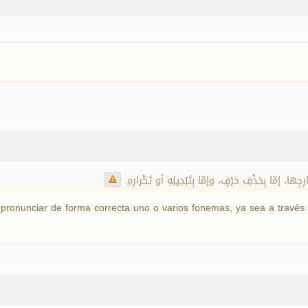
رِجِها، إمّا بِحَذْفِ حَرْفٍ، وإمّا بِتَبْدِيلِهِ أو تَكْرارِهِ
pronunciar de forma correcta uno o varios fonemas, ya sea a través d