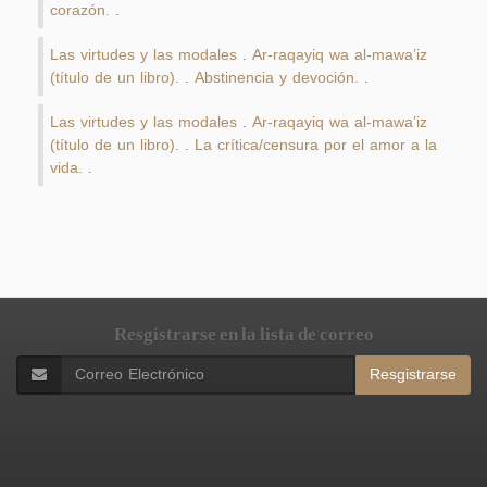
corazón.
.
Las virtudes y las modales
Ar-raqayiq wa al-mawa’iz
.
(título de un libro).
Abstinencia y devoción.
.
.
Las virtudes y las modales
Ar-raqayiq wa al-mawa’iz
.
(título de un libro).
La crítica/censura por el amor a la
.
vida.
.
Resgistrarse en la lista de correo
Resgistrarse