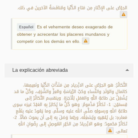
الحِرْصُ على الإِكْثارِ مِن مَتاعِ الدُّنْيا ومُنافَسَةُ الآخرينَ في ذلك.
Es el vehemente deseo exagerado de
Español
obtener y acrecentar los placeres mundanos y
competir con los demás en ello.
La explicación abreviada
التَّكاثُرُ: هو الحِرْصُ على الازْدِيادِ مِن مَلَذَّاتِ الدُّنْيا ونَعِيمِها،
كالمالِ والوَلَدِ والنِّساءِ وحُبِّ الرِّياسَةِ والعِزِّ والشَّرَفِ، وكُلِّ ما قد
يُشْغِلُ عن طاعَةِ اللَّهِ والعَمَلِ لِلْآخِرَةِ. وينقسِم التَّكاثُرُ إلى
قِسمَيْن: 1- تَكاثُرٌ مَذْمومٌ: وهو كُلُّ ما يُكاثِرُ بِهِ العَبْدُ غيرَه سِوى
طاعَةِ اللهِ ورسولِهِ صلَّى الله عليه وسلَّم، وما يَعُودُ عليه بِنَفْعِ
مَعادِهِ؛ بل يُلهِيهِ ويُشغِلُه، وربّما وَصَلَ بِه إلى أن يموتَ ضالّاً. 2-
تَكاثُرٌ مَحْمودٌ: وهو الازْدِيادُ مِن الخَيْرِ المُوصِلِ إلى رِضْوانِ اللهِ
تعالى.