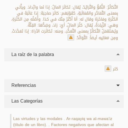
التَّكاثُرُ: النُّمُوُّ والتَّزايُدُ، يُقال: تَكاثَرَ المالُ: إذا نَما وازْدادَ. ويأْتي
بِمعنى التَّفاخُرِ والمُغالَبَةِ، كَقَوْلِهم: كاثَرَ صاحِبَهُ: إذا غالَبَهُ في
الكَثْرَةِ وفاخَرَهُ وقال له: أنا أَكْثَرُ مِنْكَ في كذا. وأَصْلُه مِن الكَثْرَةِ،
وهي: الزِّيادَةُ، يُقال: كثُرَ المالُ، أيْ: زادَ، وضِدُّها: القِلَّةُ.
ويُسْتَعْمَلُ التَّكاثُرُ بِمعنى التَّعَدُّدِ، ومنه: تَكاثَرَت الآراءُ: إذا تَعَدَّدَتْ.
ومِن مَعَانِيه أيضاً: التَّوَالُدُ.
La raíz de la palabra
كثر
Referencias
Las Categorías
Las virtudes y las modales
Ar-raqayiq wa al-mawa’iz
.
(título de un libro).
Factores negativos que afectan al
.