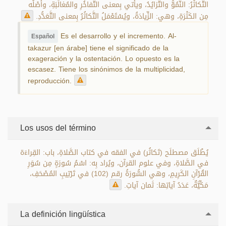
التَّكاثُرُ: النُّمُوُّ والتَّزايُدُ، ويأْتي بِمعنى التَّفاخُرِ والمُغالَبَةِ، وأَصْلُه
مِن الكَثْرَةِ، وهي: الزِّيادَةُ، ويُسْتَعْمَلُ التَّكاثُرُ بِمعنى التَّعَدُّدِ.
Es el desarrollo y el incremento. Al-
Español
takazur [en árabe] tiene el significado de la
exageración y la ostentación. Lo opuesto es la
escasez. Tiene los sinónimos de la multiplicidad,
reproducción.
Los usos del término
يُطْلَق مصطلَح (تَكاثُر) في الفقه في كتاب الصَّلاةِ، باب: القِراءَة
في الصَّلاةِ، وفي علوم القرآن، ويُراد بِه: اسْمُ سُورَةٍ مِن سُوَرِ
القُرْآنِ الكَرِيمِ، وهي السُّورَةُ رقم (102) في تَرْتِيبِ المُصْحَفِ،
مَكِّيَّةٌ، عَدَدُ آياتِها: ثَمان آياتِ.
La definición lingüística