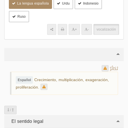
La lengua española
Urdu
Indonesio
Ruso
+
-
vocalización
تَكاثُرٌ
Crecimiento, multiplicación, exageración,
Español
proliferación.
/
El sentido legal