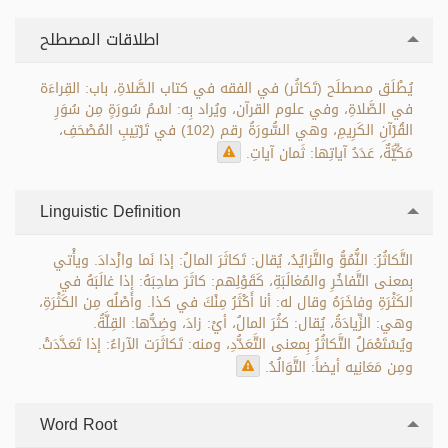
اطلاقات المصطلح
يُطْلَق مصطلَح (تَكاثُر) في الفقه في كتاب الصَّلاةِ، باب: القِراءَة
في الصَّلاةِ، وفي علوم القرآن، ويُراد بِه: اسْمُ سُورَةٍ مِن سُوَرِ
القُرْآنِ الكَرِيمِ، وهي السُّورَةُ رقم (102) في تَرْتِيبِ المُصْحَفِ،
مَكِّيَّةٌ، عَدَدُ آياتِها: ثَمان آياتِ.
Linguistic Definition
التَّكاثُرُ: النُّمُوُّ والتَّزايُدُ، يُقال: تَكاثَرَ المالُ: إذا نَما وازْدادَ. ويأْتي
بِمعنى التَّفاخُرِ والمُغالَبَةِ، كَقَوْلِهم: كاثَرَ صاحِبَهُ: إذا غالَبَهُ في
الكَثْرَةِ وفاخَرَهُ وقال له: أنا أَكْثَرُ مِنْكَ في كذا. وأَصْلُه مِن الكَثْرَةِ،
وهي: الزِّيادَةُ، يُقال: كثُرَ المالُ، أيْ: زادَ، وضِدُّها: القِلَّةُ.
ويُسْتَعْمَلُ التَّكاثُرُ بِمعنى التَّعَدُّدِ، ومنه: تَكاثَرَت الآراءُ: إذا تَعَدَّدَتْ.
ومِن مَعَانِيه أيضاً: التَّوَالُدُ.
Word Root