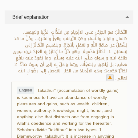
Brief explanation
التَّكاثُرُ: هو الحِرْصُ على الازْدِيادِ مِن مَلَذَّاتِ الدُّنْيا ونَعِيمِها،
كالمالِ والوَلَدِ والنِّساءِ وحُبِّ الرِّياسَةِ والعِزِّ والشَّرَفِ، وكُلِّ ما قد
يُشْغِلُ عن طاعَةِ اللَّهِ والعَمَلِ لِلْآخِرَةِ. وينقسِم التَّكاثُرُ إلى
قِسمَيْن: 1- تَكاثُرٌ مَذْمومٌ: وهو كُلُّ ما يُكاثِرُ بِهِ العَبْدُ غيرَه سِوى
طاعَةِ اللهِ ورسولِهِ صلَّى الله عليه وسلَّم، وما يَعُودُ عليه بِنَفْعِ
مَعادِهِ؛ بل يُلهِيهِ ويُشغِلُه، وربّما وَصَلَ بِه إلى أن يموتَ ضالّاً. 2-
تَكاثُرٌ مَحْمودٌ: وهو الازْدِيادُ مِن الخَيْرِ المُوصِلِ إلى رِضْوانِ اللهِ
تعالى.
"Takāthur" (accumulation of worldly gains)
English
is keenness to have an abundance of worldly
pleasures and gains, such as wealth, children,
women, authority, knowledge, might, honor, and
anything else that distracts one from engaging in
Allah's obedience and working for the hereafter.
Scholars divide "takāthur" into two types: 1.
Blameworthy "takathur": It is increase in anything