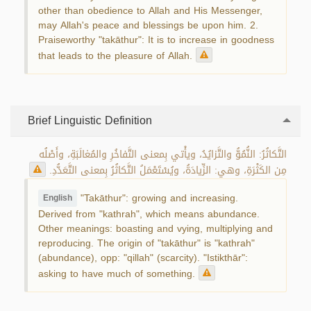
other than obedience to Allah and His Messenger,
may Allah's peace and blessings be upon him. 2.
Praiseworthy "takāthur": It is to increase in goodness
that leads to the pleasure of Allah.
Brief Linguistic Definition
التَّكاثُرُ: النُّمُوُّ والتَّزايُدُ، ويأْتي بِمعنى التَّفاخُرِ والمُغالَبَةِ، وأَصْلُه
مِن الكَثْرَةِ، وهي: الزِّيادَةُ، ويُسْتَعْمَلُ التَّكاثُرُ بِمعنى التَّعَدُّدِ.
"Takāthur": growing and increasing.
English
Derived from "kathrah", which means abundance.
Other meanings: boasting and vying, multiplying and
reproducing. The origin of "takāthur" is "kathrah"
(abundance), opp: "qillah" (scarcity). "Istikthār":
asking to have much of something.