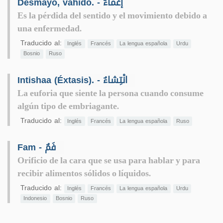
Desmayo, vahído. - إغْماءٌ
Es la pérdida del sentido y el movimiento debido a
una enfermedad.
Traducido al:
Inglés
Francés
La lengua española
Urdu
Bosnio
Ruso
Intishaa (Éxtasis). - انْتِشاءٌ
La euforia que siente la persona cuando consume
algún tipo de embriagante.
Traducido al:
Inglés
Francés
La lengua española
Ruso
Fam - فَمٌ
Orificio de la cara que se usa para hablar y para
recibir alimentos sólidos o líquidos.
Traducido al:
Inglés
Francés
La lengua española
Urdu
Indonesio
Bosnio
Ruso