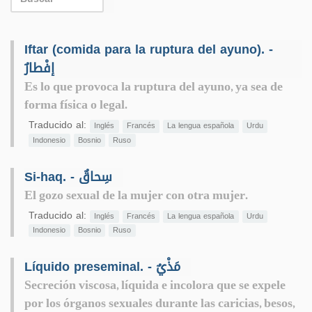
Iftar (comida para la ruptura del ayuno). -
إفْطارٌ
Es lo que provoca la ruptura del ayuno, ya sea de
forma física o legal.
Traducido al:
Inglés
Francés
La lengua española
Urdu
Indonesio
Bosnio
Ruso
Si-haq. - سِحاقٌ
El gozo sexual de la mujer con otra mujer.
Traducido al:
Inglés
Francés
La lengua española
Urdu
Indonesio
Bosnio
Ruso
Líquido preseminal. - مَذْيٌ
Secreción viscosa, líquida e incolora que se expele
por los órganos sexuales durante las caricias, besos,