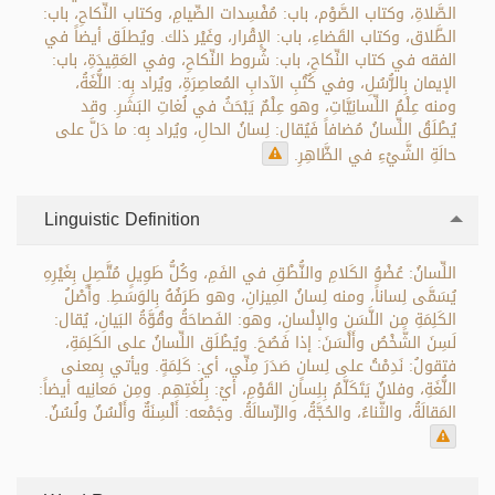
الصَّلاةِ، وكتاب الصَّوْم، باب: مُفْسِدات الصِّيامِ، وكتاب النِّكاحِ، باب:
الطَّلاق، وكتاب القَضاءِ، باب: الإِقْرار، وغَيْر ذلك. ويُطلَق أيضاً في
الفقه في كتاب النِّكاحِ، باب: شُروط النِّكاحِ، وفي العَقِيدَةِ، باب:
الإيمان بِالرُّسُلِ، وفي كُتُبِ الآدابِ المُعاصِرَةِ، ويُراد بِه: اللُّغَةُ،
ومنه عِلْمُ اللِّسانِيَّاتِ، وهو عِلْمٌ يَبْحَثُ في لُغاتِ البَشَرِ. وقد
يُطْلَقُ اللِّسانُ مُضافاً فَيُقال: لِسانُ الحالِ، ويُراد بِه: ما دَلَّ على
حالَةِ الشَّيْءِ في الظَّاهِرِ.
Linguistic Definition
اللِّسانُ: عُضْوُ الكَلامِ والنُّطْقِ في الفَمِ، وكُلُّ طَوِيلٍ مُتَّصِلٍ بِغَيْرِهِ
يُسَمَّى لِساناً، ومنه لِسانُ المِيزانِ، وهو طَرَفُهُ بِالوَسَطِ. وأَصْلُ
الكَلِمَةِ مِن اللَّسَنِ والإلْسانِ، وهو: الفَصاحَةُ وقُوَّةُ البَيانِ، يُقال:
لَسِنَ الشَّخْصُ وأَلْسَنَ: إذا فَصُحَ. ويُطْلَق اللِّسانُ على الكَلِمَةِ،
فتقولُ: نَدِمْتُ على لِسانٍ صَدَرَ مِنِّي، أي: كَلِمَةٍ. ويأتي بِمعنى
اللُّغَةِ، وفلانٌ يَتَكَلَّمُ بِلِسانِ القَوْمِ، أيْ: بِلُغَتِهِم. ومِن مَعانِيه أيضاً:
المَقالَةُ، والثَّناءُ، والحُجَّةُ، والرِّسالَةُ. وجَمْعه: أَلْسِنَةٌ وأَلْسُنٌ ولُسُنٌ.