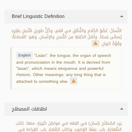
Brief Linguistic Definition
اللِّسانُ: عُضْوُ الكَلامِ والنُّطْقِ في الفَمِ، وكُلُّ طَوِيلٍ مُتَّصِلٍ بِغَيْرِهِ
يُسَمَّى لِساناً. وأَصْلُ الكَلِمَةِ مِن اللَّسَنِ والإلْسانِ، وهو: الفَصاحَةُ
وقُوَّةُ البَيانِ.
"Lisān": the tongue; the organ of speech
English
and pronunciation in the mouth. It is derived from
"lasan", which means eloquence and powerful
rhetoric. Other meanings: any long thing that is
attached to something else.
اطلاقات المصطلح
يَرِد مُصْطلَح (لِسان) في الفقه في مواطِنَ كَثِيرَةٍ، منها: كتاب
الطَّهارَةِ، باب: صِفَة الوُضوءِ، وكتاب الصَّلاةِ، باب: القِراءَة في