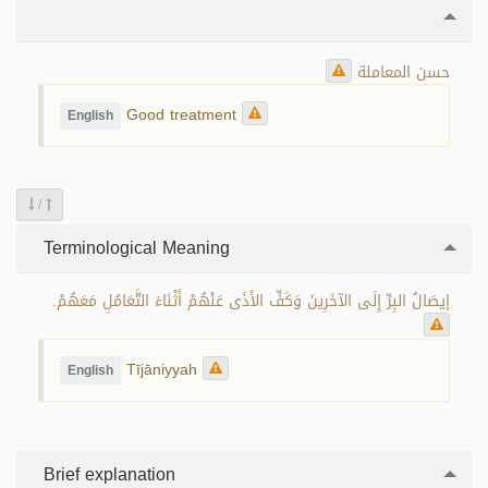
حسن المعاملة
Good treatment
English
/
Terminological Meaning
إيصَالُ البِرِّ إِلَى الآخَرِينَ وَكَفِّ الأَذَى عَنْهُمْ أَثْنَاءَ التَّعَامُلِ مَعَهُمْ.
Tījāniyyah
English
Brief explanation