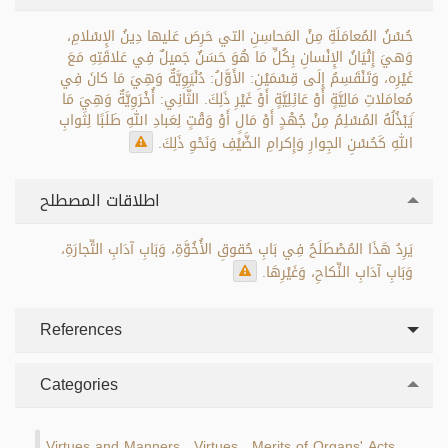
حُسْنُ المُعامَلَةِ مِنْ المَحاسِنِ التي حَرِصَ عَليها دِينُ الإِسْلامِ،
وَهيَ إِتْيَانُ الإِنْسانِ بِكُلِّ مَا هُوَ حَسَنٌ جَميلٌ فِي عَلاقَتِهِ مَعَ
غَيْرِه، وَتَنْقَسِمُ إِلَى قِسْمَيْنِ: الأَوَّلُ: دُنْيَوِيَّةٌ وَهِيَ مَا كانَ فِي
مُعامَلاتِ مَالِيَّةٍ أَوْ عَائِلِيَّةٍ أَوْ غَيْرِ ذَلِكَ. الثَّانِي: أُخْرَوِيَّةٌ وَهِيَ مَا
َيَبْذُلُهُ المُسْلِمُ مِنْ جُهْدٍ أَوْ مَالٍ أَوْ وَقْتٍ لِعَبادِ اللهِ طَلَبًا لِثَوابِ
اللهِ كَحُسْنِ الجِوارِ وَإِكرامِ الضَّيْفِ وَنَحْوِ ذَلِكَ.
اطلاقات المصطلح
يَرِدُ هَذَا المُصْطَلَحُ فِي بَابِ حُقوقِ الأُخُوَّةِ، وَبَابِ آدَابِ التِّجارَةِ،
وَبَابِ آدَابِ النِّكاحِ، وَغَيْرِهَا.
References
Categories
Virtues and Manners
Virtues
Merits of Organs' Acts
.
.
.