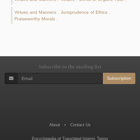
Virtues and Manners
Jurisprudence of Ethics
.
.
Praiseworthy Morals
.
Subscribe to the mailing list
Subscription
About
•
Contact Us
Encyclopedia of Translated Islamic Terms