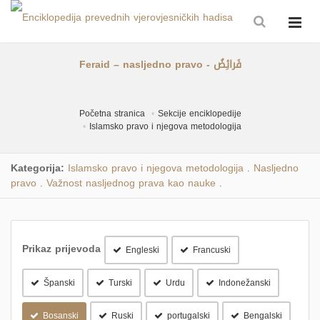
Feraid – nasljedno pravo - فَرائِضُ
Početna stranica
Sekcije enciklopedije
Islamsko pravo i njegova metodologija
Kategorija:
Islamsko pravo i njegova metodologija
Nasljedno
.
pravo
Važnost nasljednog prava kao nauke
.
.
Prikaz prijevoda
Engleski
Francuski
Španski
Turski
Urdu
Indonežanski
Bosanski
Ruski
portugalski
Bengalski