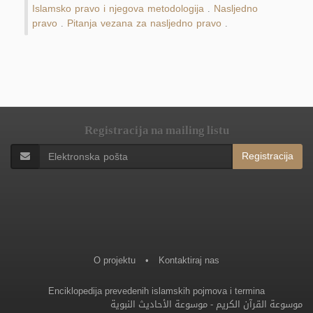
Islamsko pravo i njegova metodologija
Nasljedno
.
pravo
Pitanja vezana za nasljedno pravo
.
.
Registracija na mailing listu
Registracija
O projektu
•
Kontaktiraj nas
Enciklopedija prevedenih islamskih pojmova i termina
موسوعة الأحاديث النبوية
-
موسوعة القرآن الكريم