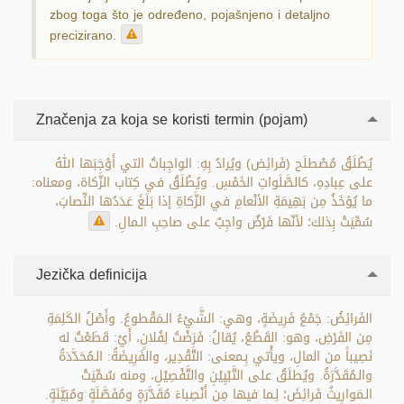
zbog toga što je određeno, pojašnjeno i detaljno
precizirano.
Značenja za koja se koristi termin (pojam)
يُطْلَقُ مُصْطلَح (فَرائِض) ويُرادُ بِهِ: الواجِباتُ التي أَوْجَبَها اللهُ
على عِبادِهِ، كالصَّلَواتِ الخَمْسِ. ويُطْلَقُ في كِتاب الزَّكاة، ومعناه:
ما يُؤخَذُ مِن بَهِيمَةِ الأنْعامِ في الزَّكاةِ إذا بَلَغَ عَدَدُها النِّصابَ،
سُمِّيَتْ بِذلك؛ لأنّها فَرْضٌ واجِبٌ على صاحِبِ الـمالِ.
Jezička definicija
الفَرائِضُ: جَمْعُ فَرِيضَةٍ، وهي: الشَّيْءُ الـمَقْطوعُ. وأَصْلُ الكَلِمَةِ
مِن الفَرْضِ، وهو: القَطْعُ، يُقالُ: فَرَضْتُ لِفُلانٍ، أَيْ: قَطَعْتُ له
نَصِيباً من المالِ، ويأْتي بِـمعنى: التَّقْدِير، والفَرِيضَةُ: الـمُحَدَّدَةُ
والـمُقَدَّرَةُ. ويُطلَقُ على التَّبْيِيْنِ والتَّفْصِيْلِ، ومنه سُـمِّيَتْ
الـمَوارِيثُ فَرائِضَ؛ لِـما فيها مِن أَنْصِباءَ مُقَدَّرَةٍ ومُفَصَّلَةٍ ومُبَيَّنَةٍ.