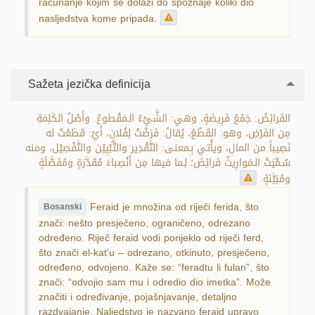
računanje kojim se dolazi do spoznaje koliki dio
nasljedstva kome pripada.
Sažeta jezička definicija
الفَرائِضُ: جَمْعُ فَرِيضَةٍ، وهي: الشَّيْءُ الـمَقْطوعُ. وأَصْلُ الكَلِمَةِ
مِن الفَرْضِ، وهو: القَطْعُ، يُقالُ: فَرَضْتُ لِفُلانٍ، أَيْ: قَطَعْتُ له
نَصِيباً من المالِ، ويأْتي بِـمعنى: التَّقْدِير والتَّبْيِيْن والتَّفْصِيْل، ومنه
سُـمِّيَتْ الـمَوارِيثُ فَرائِضَ؛ لِـما فيها مِن أَنْصِباءَ مُقَدَّرَةٍ ومُفَصَّلَةٍ
ومُبَيَّنَةٍ.
Feraid je množina od riječi ferida, što
Bosanski
znači: nešto presječeno, ograničeno, odrezano
određeno. Riječ feraid vodi porijeklo od riječi ferd,
što znači el-kat’u – odrezano, otkinuto, presječeno,
određeno, odvojeno. Kaže se: “feradtu li fulan”, što
znači: “odvojio sam mu i odredio dio imetka”. Može
značiti i određivanje, pojašnjavanje, detaljno
razdvajanje. Naljedstvo je nazvano feraid upravo