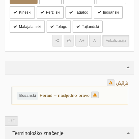
Kineski
Perzijski
Tagalog
Indijanski
Malajalamski
Telugo
Tajlandski
+
-
Vokalizacija
فَرائِضُ
Feraid – nasljedno pravo
Bosanski
/
Terminološko značenje