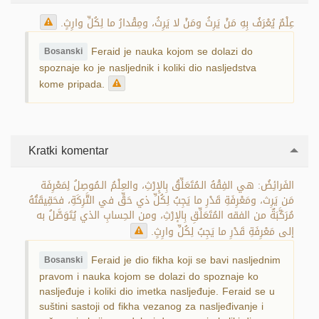
عِلْمٌ يُعْرَفُ بِهِ مَنْ يَرِثُ ومَنْ لا يَرِثُ، ومِقْدارُ ما لِكُلِّ وارِثٍ.
Feraid je nauka kojom se dolazi do
Bosanski
spoznaje ko je nasljednik i koliki dio nasljedstva
kome pripada.
Kratki komentar
الفَرائِضُ: هي الفِقْهُ الـمُتَعَلِّقُ بِالإِرْثِ، والعِلْمُ الـمُوصِلُ لِمَعْرِفَة
مَن يَرِث، ومَعْرِفَةِ قَدْرِ ما يَجِبُ لِكُلِّ ذي حَقٍّ في التَّرِكَةِ، فحَقِيقَتُهُ
مُرَكَّبَةٌ من الفقه المُتَعَلِّقِ بِالإرْثِ، ومن الحِسابِ الذي يُتَوَصَّلُ به
إلى مَعْرِفَةِ قَدْرِ ما يَجِبُ لِكُلِّ وارِثٍ.
Feraid je dio fikha koji se bavi nasljednim
Bosanski
pravom i nauka kojom se dolazi do spoznaje ko
nasljeđuje i koliki dio imetka nasljeđuje. Feraid se u
suštini sastoji od fikha vezanog za nasljeđivanje i