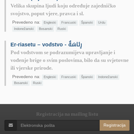
Velika skupina ljudi koju određuje zajedničko
svojstvo, poput vjere, pravca i sl.
Prevedeno na:
Engleski
Francuski
Španski
Urdu
Indonežanski
Bosanski
Ruski
Er-riasetu – vođstvo - رِئاسَةٌ
Pod vođstvom se podrazumijeva upravljanje i
vođenje brige o svim poslovima, bilo da su svjetovne
ili vjerske prirode.
Prevedeno na:
Engleski
Francuski
Španski
Indonežanski
Bosanski
Ruski
Registracija na mailing listu
Registracija