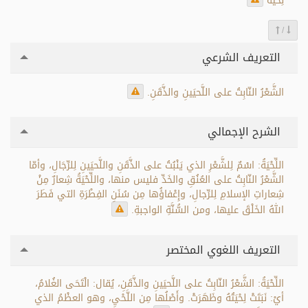
لِحْيَةٌ
/
التعريف الشرعي
الشَّعْرُ النّابِتُ على اللَّحيَينِ والذَّقَنِ.
الشرح الإجمالي
اللِّحْيَةُ: اسْمٌ لِلشَّعْرِ الذي يَنْبُتُ على الذَّقَنِ واللَّحيَينِ لِلرِّجَالِ، وأمّا
الشَّعْرُ النّابِتُ على العُنُقِ والخَدِّ فليس منها، واللِّحْيَةُ شِعارٌ مِنْ
شِعاراتِ الإسلامِ لِلرِّجالِ، وإِعْفاؤُها مِن سُنَنِ الفِطْرَةِ التي فَطَرَ
اللهُ الخَلْقَ عليها، ومن السُّنَّةِ الواجبةِ.
التعريف اللغوي المختصر
اللِّحْيَةُ: الشَّعْرُ النّابِتُ على اللَّحيَينِ والذَّقَنِ، يُقال: الْتَحَى الغُلامُ،
أيْ: نَبَتَتْ لِحْيَتُهُ وظَهَرَتْ. وأَصْلُها مِن اللَّحْيِ، وهو العظْمُ الذي