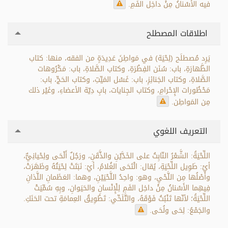
فيه الأَسْنانُ مِنْ داخِل الفَمِ.
اطلاقات المصطلح
يَرِد مُصطلَح (لِحْيَة) في مَواطِنَ عَدِيدَةٍ من الفقه، منها: كتاب
الطَّهارَةِ، باب: سُنَن الفِطْرَةِ، وكتاب الصَّلاةِ، باب: مَكْرُوهات
الصَّلاةِ، وكتاب الجَنائِزِ، باب: غَسْل المَيِّتِ، وكتاب الحَجِّ، باب:
مَحْظُورات الإِحْرامِ، وكتاب الجِنايات، بابِ دِيّة الأعضاءِ، وغَيْر ذلك
مِن المَواطِن.
التعريف اللغوي
اللِّحْيَةُ: الشَّعْرُ النّابِتُ على الخَدَّيْنِ والذَّقَنِ، ورَجُلٌ أَلْحَى ولِحْيانِيٌّ،
أيْ: طَوِيل اللِّحْيَةِ، يُقال: الْتَحَى الغُلامُ، أيْ: نَبَتَتْ لِحْيَتُهُ وظَهَرَتْ،
وأَصْلُها مِن اللَّحْيِ، وهو: واحِدُ اللَّحْيَيْنِ، وهما: العَظَمانِ اللَّذانِ
فِيهِما الأَسْنانُ مِنْ داخِل الفَمِ لِلْإِنْسانِ والحَيَوانِ، وبِهِ سُمِّيَتْ
اللِّحْيَةُ؛ لأنّها تَنْبُتُ فَوْقَهُ، والتَّلَحِّي: تَطْوِيقُ العِمامَةِ تحت الحَنَكِ.
والجَمْعُ: لِحَى ولُحَى.