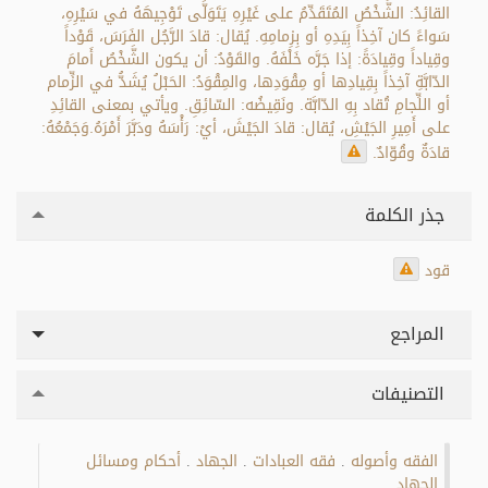
القائِدُ: الشَّخْصُ المُتَقَدِّمُ على غَيْرِهِ يَتَوَلَّى تَوْجِيهَهُ في سَيْرِهِ،
سَواءً كان آخِذاً بِيَدِهِ أو بِزِمامِهِ. يُقال: قادَ الرَّجُل الفَرَسَ، قَوْداً
وقِياداً وقِيادَةً: إذا جَرَّه خَلْفَهُ. والقَوْدُ: أن يكون الشَّخْصُ أَمامَ
الدّابَّةِ آخِذاً بِقِيادِها أو مِقْوَدِها، والمِقْوَدُ: الحَبْلُ يُشَدُّ في الزِّمام
أو اللِّجامِ تُقاد بِهِ الدّابَّة. ونَقِيضُه: السّائِقِ. ويأتي بمعنى القائِدِ
على أَمِيرِ الجَيْشِ، يُقال: قادَ الجَيْشَ، أيْ: رَأْسَهُ ودَبَّرَ أَمْرَهُ.وَجَمْعُهُ:
قادَةٌ وقُوّادٌ.
جذر الكلمة
قود
المراجع
التصنيفات
الفقه وأصوله
فقه العبادات
الجهاد
أحكام ومسائل
.
.
.
الجهاد
.