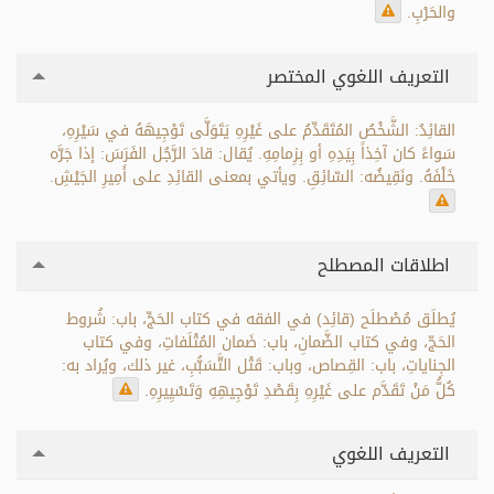
والحَرْبِ.
التعريف اللغوي المختصر
القائِدُ: الشَّخْصُ المُتَقَدِّمُ على غَيْرِهِ يَتَوَلَّى تَوْجِيهَهُ في سَيْرِهِ،
سَواءً كان آخِذاً بِيَدِهِ أو بِزِمامِهِ. يُقال: قادَ الرَّجُل الفَرَسَ: إذا جَرَّه
خَلْفَهُ. ونَقِيضُه: السّائِقِ. ويأتي بمعنى القائِدِ على أَمِيرِ الجَيْشِ.
اطلاقات المصطلح
يُطلَق مُصْطلَح (قائِد) في الفقه في كتاب الحَجِّ، باب: شُروط
الحَجّ، وفي كتاب الضَّمانِ، باب: ضَمان المُتْلَفاتِ، وفي كتاب
الجِناياتِ، باب: القِصاص، وباب: قَتْل التَّسَبُّبِ، غير ذلك، ويُراد به:
كُلُّ مَنْ تَقَدَّم على غَيْرِهِ بِقَصْدِ تَوْجِيهِهِ وَتَسْيِيرِهِ.
التعريف اللغوي