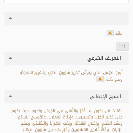
قائِدٌ
/
التعريف الشرعي
أَمِيرُ الجَيْشِ الذي يَتولَّى تَدْبِيرَ شُؤونِ الحَرْبِ وتَسْيِيرَ المَعْرَكَةِ
ونحوَ ذلك.
الشرح الإجمالي
القائِدُ: مَن يكون له الأمْرُ والنَّهي في الجَيش ونحوهِ؛ حيث يقوم
على تَدْبِيرِ الحَرْبِ وتَسْييرِها، وإدارَةِ المَعارِكِ، وتَقْسِيمِ الغَنائِمِ،
وعَقْدِ الصُّلْحِ، وإعْلانِ الهُدْنَةِ، وبَعْثِ السَّرايا والطَّلائِعِ، وعقْدِ
الرّاياتِ، وفَكِّ أَسْرَى المُسْلِمِينَ وغَيْرِ ذلك مِن شُؤونِ الجِهادِ