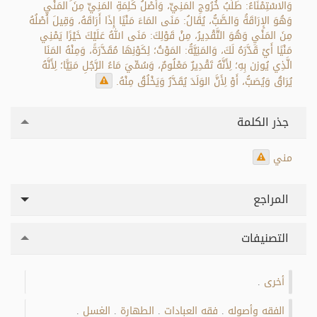
وَالاسْتِمْنَاءُ: طَلَبُ خُرُوجِ المَنِيِّ، وَأَصْلُ كَلِمَةِ المَنِيِّ مِنَ المَنْيِ
وَهُوَ الإِرَاقَةُ وَالصَّبُّ، يُقَالُ: مَنَى المَاءَ مَنْيًا إِذَا أَرَاقَهُ، وَقِيلَ أَصْلُهُ
مِنَ المَنْيِ وَهُوَ التَّقْدِيرُ، مِنْ قَوْلِكَ: مَنَى اللهُ عَلَيْكَ خَيْرًا يَمْنِي
مَنْيًا أَيْ قَدَّرَهُ لَكَ، وَالمَنِيَّةُ: المَوْتُ؛ لِكَوْنِهَا مُقَدَّرَةً، وَمِنْهُ المَنَا
الَّذِي يُوزن بِهِ؛ لِأَنَّهُ تَقْدِيرٌ مَعْلُومٌ، وَسُمِّيَ مَاءُ الرَّجُلِ مَنِيًّا؛ لِأَنَّهُ
يُرَاقُ وَيُصَبُّ، أَوْ لِأَنَّ الوَلَدَ يُقَدَّرُ وَيَخْلُقُ مِنْهُ.
جذر الكلمة
مني
المراجع
التصنيفات
أخرى
.
الفقه وأصوله
فقه العبادات
الطهارة
الغسل
.
.
.
.