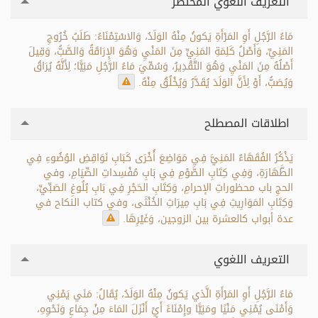
التعريف اللغوي المختصر
مَاءُ الرَّجُلِ أَوِ المَرْأَةِ يَكونُ مِنْهُ الوَلَدُ، وَالاسْتِمْنَاءُ: طَلَبُ خُرُوجِ
المَنِيِّ، وَأَصْلُ كَلِمَةِ المَنِيِّ مِنَ المَنْيِ وَهُوَ الإِرَاقَةُ وَالصَّبُّ، وَقِيلَ
أَصْلُهُ مِنَ المَنْيِ وَهُوَ التَّقْدِيرُ، وَسُمِّيَ مَاءُ الرَّجُلِ مَنِيًّا؛ لِأَنَّهُ يُرَاقُ
وَيُصَبُّ، أَوْ لِأَنَّ الوَلَدَ يُقَدَّرُ وَيُخْلُقُ مِنْهُ.
اطلاقات المصطلح
يَذْكُرُ الفُقَهَاءُ المَنِيَّ فِي مَوَاضِعَ أُخْرَى كَبَابِ نَوَاقِضِ الوُضُوءِ فِي
الطَّهَارَةِ، وَفِي كِتَابِ الصَّوْمِ فِي بَابِ مُفْسِداتِ الصِّيَامِ، وفي
الحجِ باب محظوراتِ الإحرامِ، وَكِتَابِ الحَجْرِ فِي بَابِ بُلُوغِ الصَبِّيِّ،
وَكِتَابِ المَوَارِيثِ فِي بَابِ مِيرَاثِ الخُنْثَى، وفي كتاب النكاح في
عدة أبواب كالعشرة بين الزوجين، وَغَيْرِهَا.
التعريف اللغوي
مَاءُ الرَّجُلِ أَوِ المَرْأَةِ الَّذي يَكونُ مِنْهُ الوَلَدُ، يُقَالُ: مَنَي يَمْنِي
وَأَمْنَى يُمْنِي مَنْيًا ومَنِيًّا وإِمْنَاءً أَيْ أَنْزَلَ المَاءَ مِنْ جِمَاعٍ وَنَحْوِهِ،