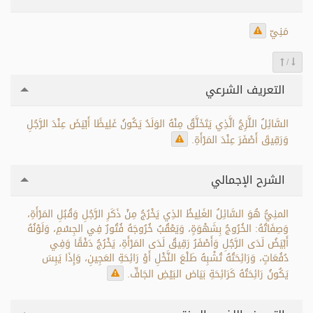
مَنِيّ
/
التعريف الشرعي
السَّائِلُ اللَّزِجُ الَّذِي يَتَخَلَّقُ مِنْهُ الوَلَدُ يَكُونُ غَلِيظًا أَبْيَضَ عِنْدَ الرَّجُلِ
وَرَقِيقَ أَصْفَرَ عِنْدَ المَرْأَةِ.
الشرح الإجمالي
المنِيُّ هُوَ السَّائِلُ الغَلِيظُ الذِي يَخْرُجُ مِنْ ذَكَرِ الرَّجُلِ وَقُبُلِ المَرْأَةِ،
وَصِفَاتُهُ: الخُرُوجُ بِشَهْوَةٍ، وَيَعْقُبُ خُرُوجَهُ فُتُورٌ فِي الجِسْمِ، وَلَوْنُهُ
أَبْيَضُ لَدَى الرَّجُلِ وَأَصْفَرُ رَقِيقُ لَدَى المَرْأَةِ، يَخْرُجُ دَفْقًا وَفِي
دُفُعَاتٍ، وَرَائِحَتُهُ تُشْبِهُ طَلْعَ النَّخْلِ أَوْ رَائِحَةِ العَجِينِ، وَإِذَا يَبِسَ
يَكُونُ رَائِحَتُهُ كَرَائِحَةِ بَيَاض البَيْضِ الجَافِّ.