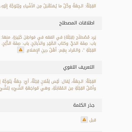
القِبْلَةُ: الـجِهَةُ وكُلّ ما يُسْتَقْبَلُ مِن الأَشْياءِ ويُتَوَجَّهُ إِل
اطلاقات المصطلح
يَرِد مُصْطلَح (قِبْلَة) في الفقه في مَواطِنَ كَثِيرَةٍ، منها: ك
باب: صِفَة الحَجِّ، وكتاب الصَّيْدِ والذَبائِحِ، باب: صِفَة الذَّبْ
القِبْلَةِ "، وَالـمُراد بِهِم: أَهْلُ دِينِ الإِسْلامِ.
التعريف اللغوي
القِبْلَةُ: الـجِهَةُ، يُقال: لَيْسَ لِفُلانٍ قِبْلَةٌ، أيْ: جِهَةٌ يَتَوَجَّهُ 
وأَصْلُ القِبْلَةِ مِن الـمُقَابَلَةِ، وهي مُواجَهَةِ الشَّيْءِ لِلشَّيْءِ
جذر الكلمة
قبل