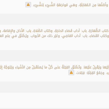
َيْهِ، وأَصْلُها مِن الـمُقابَلَةِ، وهي مُواجَهَةِ الشَّيْءِ لِلشَّيْءِ.
تاب الطَّهارَةِ، باب: آداب قَضاءِ الحاجَةِ، وكتاب الصَّلاةِ، باب: الأَذان والإِقامَة، و
حِ، وكتاب القَضاءِ، باب: آداب القاضِي، وغَيْر ذلك من الأبواب. ويُطْلَقُ في عِلمِ العَقِيدَةِ
إلَيْها ويُقْبِلُ عَلَيْها. وتُطْلَقُ القِبْلَةُ على كُلِّ ما يُسْتَقْبَلُ مِن الأَشْياءِ ويُتَوَجَّهُ إِلَيْه
. وجَمْعُ القِبْلَةِ: قِبْلات.