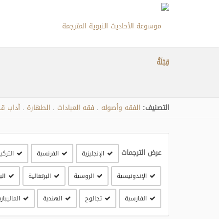
قِبْلَةٌ
التصنيف:
الفقه وأصوله
فقه العبادات
الطهارة
آداب قض
.
.
.
عرض الترجمات
الإنجليزية
الفرنسية
التركي
الإندونيسية
الروسية
البرتغالية
الب
الفارسية
تجالوج
الهندية
الماليباري