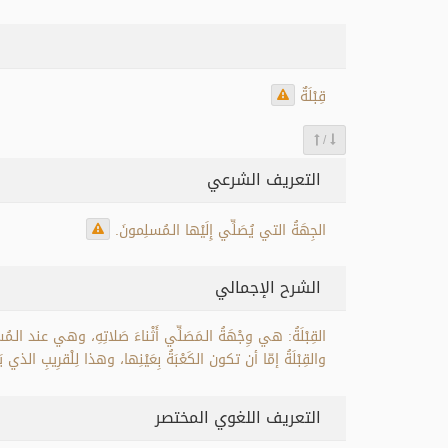
قِبْلَةٌ
/
التعريف الشرعي
الجِهَةُ التي يُصَلِّي إِلَيْها الـمُسلِمونَ.
الشرح الإجمالي
القِبْلَةُ: هي وِجْهَةُ الـمَصَلِّي أَثْناءَ صَلاتِهِ، وهي عند الـمُسْ
والقِبْلَةُ إمّا أن تكون الكَعْبَةُ بِعَيْنِها، وهذا لِلْقرِيبِ الذي 
التعريف اللغوي المختصر