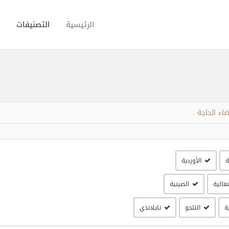
الرئيسية
التصنيفات
اء الحاجة
.
ة
الأوردية
نغالية
الصينية
ة
التلجو
تايلاندي