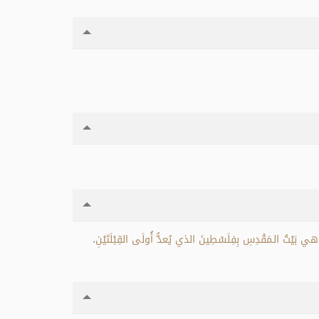
بَيْتُ الـمَقْدِسِ بِفِلَسْطِينَ الذي يُعدُّ أُولَى القِبْلَتَيْنِ،