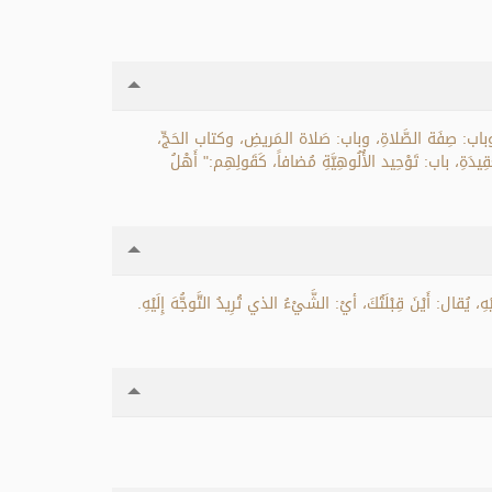
باب: صِفَة الصَّلاةِ، وباب: صَلاة الـمَريضِ، وكتاب الحَجِّ،
، باب: تَوْحِيد الأُلُوهِيَّةِ مُضافاً، كَقَولِهِم:" أَهْلُ
ِ، يُقال: أَيْنَ قِبْلَتُكَ، أيْ: الشَّيْءُ الذي تُرِيدُ التَّوجُّهَ إِلَيْهِ.