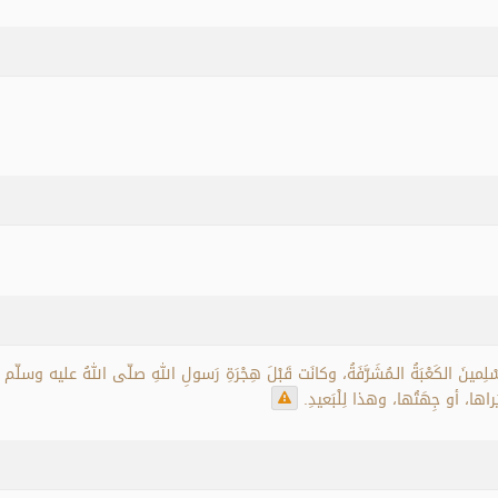
لِمينَ الكَعْبَةُ الـمُشَرَّفَةُ، وكانَت قَبْلَ هِجْرَةِ رَسولِ اللهِ صلّى اللهُ عليه وسلّم هي 
يَراها، أو جِهَتُها، وهذا لِلْبَعيدِ.