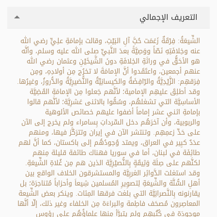
التعريف الإجمالي
الشِّيعَةُ: فِرْقَةٌ زَعَمَت حُبَّ آلِ البَيْتِ، وقالت بإمامَةِ علِيٍّ رضي الله
عنه وخِلافَتِهِ نَصّاً ووَصِيَّةً بعدَ النَّبيِّ صلى الله عليه وسلم، وأنَّه
هو الأحَقُّ في وراثَةِ الخِلافَةِ دونَ الشَّيخَيْنِ وعثمان رضي الله
عنهم أجمعين، واعتَقَدوا أنَّ الإمامَةَ لا تخرُج مِن أولادِهِ، ومِن
فِرَقهِم: الزَّيْدِيَّةُ والرّافِضَةُ والكيسانِيِّةُ والنُّصَيرِيَّةُ والدُّروزُ، وغيرُها.
وقد أطلِقَ عليهِم الإمامية؛ لأنَّهم جَعلوا مِن الإمامَةِ القَضِيَّة
الأساسِيَّة التي تشغلهُم، وسُمُّوا بالاثنى عَشرِيَّة؛ لأنَّهم قالوا
بإمامةِ اثني عشر إماماً أضفوا عليهم خصائص الألوهية
والربوبية، وأن آخرَهُم دخل السِّردابَ بِسامراء ولم يخرج إلى الآن
على حَدِّ زعمِهِم. وتنتشر الآن في إيران وتترَكَّز فيها، ومنهم
عدَدٌ كبِير في العراق، ويمتد وُجودُهُم إلى باكستان، كما أنَّ لهم
طائِفَة في لبنان، أما في سوريا فهناك طائفة قليلة مِنهم
لكنَّهم على صِلَة وَثِيقَةٍ بِالنُّصيْرِيَّة الذين هم مِن غُلاةِ الشِّيعَةِ.
وقد استغلت الدَّوائِر الغربِيَّة والمستشرقون الخلاف الواقع بين
أهلِ السُّنَّة والشِّيعَةِ لِتصوِيرِ المُسلمين شِيعاَ وأحزاباً مُتناحِرَة؛ بل
يقارنونه بِالنَّصرانِيَّة التي بلغت فرقها المِئات. وينكر بعض الشِّيعة
المعاصِرون مُصحَف فاطِمة والبراءَة مِن الخلفاء وغير ذلك، إلّا أنَّها
موجودَة في كُتُبِهِم ولم يتبرَّأ مِنها علماؤُهُم على رؤوس