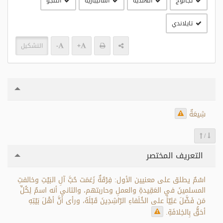
تجالوج
الهندية
الماليبارية
التلجو
تايلاندي
+
-
التشكيل
شِيعَةٌ
/
التعريف المختصر
اسْمٌ يطلق على معنيين الأول: فِرْقَةٌ زَعَمَت حُبَّ آلِ البَيْتِ وخالفتِ
المسلمينَ في العَقِيدةِ والعملِ وحاربتهم، والثاني أنه اسمٌ لِكُلِّ
مَن فَضَّلَ عَلِيّاً على الخُلَفاءِ الرّاشِدِينَ قَبْلَهُ، ورأى أنَّ أهْلَ بَيْتِهِ
أحَقُّ بِالخِلافَةِ.