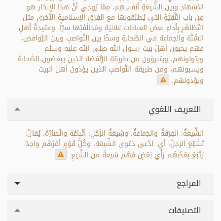
الأشهادِ وبين الشَّيعَةِ أنفسِهِم، مِمّا يُوحِي أنَّ هذا الإنكار هو
مِن باب التَّقِيَّةِ التي يُطبِّقونها مع الفِرَقِ الإسلامية الأخرى مثل
التَّظاهُرِ بِأداءِ بعض العبادات عَلانِيَة ومُخالَفَتِها سرّاً. وعقيدةُ أهلِ
السُّنَّة والجماعة في الصَّحابةِ وسطٌ بين النَّواصبِ وبين الرَّوافضِ،
فهم يحبون أهلَ بيت رسول الله صلى الله عليه وسلم
ويتولونهم، ويتبرؤون من طريقةِ الرَّافضة الذين يبغضون الصَّحابةَ
ويسبونهم، ومن طريقة النَّواصبِ الذين يؤذونَ أهلَ البيت
ويؤذونهم.
التعريف اللغوي
الشِّيعَةُ: الفِرْقَةُ والجَماعَةُ، وشِيعَةُ الرَّجُلِ: أتْباعُهُ وأنْصارُهُ، يُقالُ:
تَشَيَّعَ الرجلُ، أي: ادَّعى دَعْوى الشِّيعَةِ، وكُلُّ قَوْمٍ أمْرُهُم واحِدٌ
يَتْبَعُ بَعْضُهُم رَأْيَ بَعْضٍ فَهُم شيعةٌ من الشِّيَعِ.
المراجع
التصنيفات