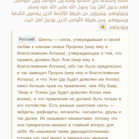
السُّنَّة والجماعة في الصَّحابةِ وسطٌ بين النَّواصبِ وبين الرَّوافضِ،
فهم يحبون أهلَ بيت رسول الله صلى الله عليه وسلم
ويتولونهم، ويتبرؤون من طريقةِ الرَّافضة الذين يبغضون الصَّحابةَ
ويسبونهم، ومن طريقة النَّواصبِ الذين يؤذونَ أهلَ البيت
ويؤذونهم.
Шииты — секта, утверждавшая о своей
Русский
любви к членам семьи Пророка (мир ему и
благословение Аллаха), утверждающая о том, что
править должен был ‘Али (мир ему и
благословение Аллаха), ибо так было предписано
и так завещал Пророк (мир ему и благословение
Аллаха), и что ‘Али (да будет доволен им Аллах)
имел больше прав на правление, чем Абу Бакр,
‘Умар и ‘Усман (да будет доволен Аллах ими
всеми), и что правление не должно быть только в
его потомстве. Есть разные шиитские секты —
зейдиты, рафидиты, кисаниты, насыриты, друзы и
так далее. Их называют имамитами, потому что
они превратили имамат в главный вопрос для
себя. Их называли также двунадесятниками,
потому что они верят в двенадцать имамов,