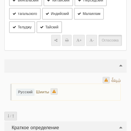
Бенгальский
Китайский
Персидский
тагальского
Индийский
Малаялам
Телуджу
Тайский
+
-
Огласовка
شِيعَةٌ
Шииты
Русский
/
Краткое определение