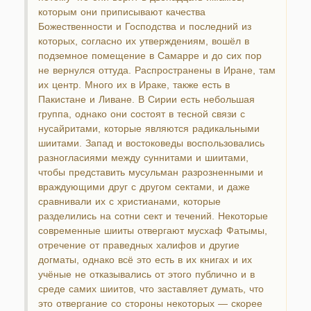
которым они приписывают качества
Божественности и Господства и последний из
которых, согласно их утверждениям, вошёл в
подземное помещение в Самарре и до сих пор
не вернулся оттуда. Распространены в Иране, там
их центр. Много их в Ираке, также есть в
Пакистане и Ливане. В Сирии есть небольшая
группа, однако они состоят в тесной связи с
нусайритами, которые являются радикальными
шиитами. Запад и востоковеды воспользовались
разногласиями между суннитами и шиитами,
чтобы представить мусульман разрозненными и
враждующими друг с другом сектами, и даже
сравнивали их с христианами, которые
разделились на сотни сект и течений. Некоторые
современные шииты отвергают мусхаф Фатымы,
отречение от праведных халифов и другие
догматы, однако всё это есть в их книгах и их
учёные не отказывались от этого публично и в
среде самих шиитов, что заставляет думать, что
это отвергание со стороны некоторых — скорее