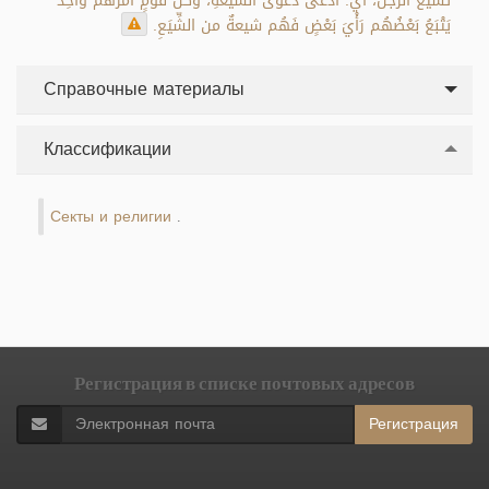
تَشَيَّعَ الرجلُ، أي: ادَّعى دَعْوى الشِّيعَةِ، وكُلُّ قَوْمٍ أمْرُهُم واحِدٌ
يَتْبَعُ بَعْضُهُم رَأْيَ بَعْضٍ فَهُم شيعةٌ من الشِّيَعِ.
Справочные материалы
Классификации
Секты и религии
.
Регистрация в списке почтовых адресов
Регистрация