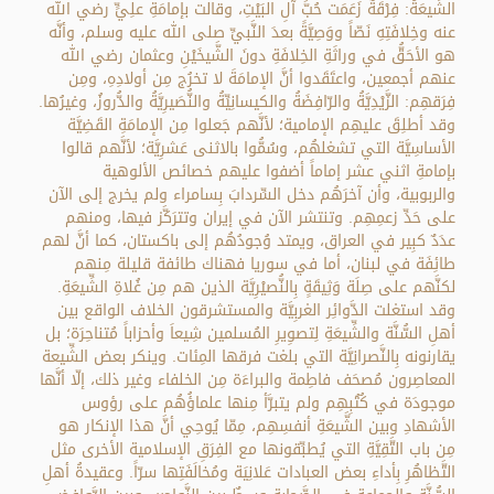
الشِّيعَةُ: فِرْقَةٌ زَعَمَت حُبَّ آلِ البَيْتِ، وقالت بإمامَةِ علِيٍّ رضي الله
عنه وخِلافَتِهِ نَصّاً ووَصِيَّةً بعدَ النَّبيِّ صلى الله عليه وسلم، وأنَّه
هو الأحَقُّ في وراثَةِ الخِلافَةِ دونَ الشَّيخَيْنِ وعثمان رضي الله
عنهم أجمعين، واعتَقَدوا أنَّ الإمامَةَ لا تخرُج مِن أولادِهِ، ومِن
فِرَقهِم: الزَّيْدِيَّةُ والرّافِضَةُ والكيسانِيِّةُ والنُّصَيرِيَّةُ والدُّروزُ، وغيرُها.
وقد أطلِقَ عليهِم الإمامية؛ لأنَّهم جَعلوا مِن الإمامَةِ القَضِيَّة
الأساسِيَّة التي تشغلهُم، وسُمُّوا بالاثنى عَشرِيَّة؛ لأنَّهم قالوا
بإمامةِ اثني عشر إماماً أضفوا عليهم خصائص الألوهية
والربوبية، وأن آخرَهُم دخل السِّردابَ بِسامراء ولم يخرج إلى الآن
على حَدِّ زعمِهِم. وتنتشر الآن في إيران وتترَكَّز فيها، ومنهم
عدَدٌ كبِير في العراق، ويمتد وُجودُهُم إلى باكستان، كما أنَّ لهم
طائِفَة في لبنان، أما في سوريا فهناك طائفة قليلة مِنهم
لكنَّهم على صِلَة وَثِيقَةٍ بِالنُّصيْرِيَّة الذين هم مِن غُلاةِ الشِّيعَةِ.
وقد استغلت الدَّوائِر الغربِيَّة والمستشرقون الخلاف الواقع بين
أهلِ السُّنَّة والشِّيعَةِ لِتصوِيرِ المُسلمين شِيعاَ وأحزاباً مُتناحِرَة؛ بل
يقارنونه بِالنَّصرانِيَّة التي بلغت فرقها المِئات. وينكر بعض الشِّيعة
المعاصِرون مُصحَف فاطِمة والبراءَة مِن الخلفاء وغير ذلك، إلّا أنَّها
موجودَة في كُتُبِهِم ولم يتبرَّأ مِنها علماؤُهُم على رؤوس
الأشهادِ وبين الشَّيعَةِ أنفسِهِم، مِمّا يُوحِي أنَّ هذا الإنكار هو
مِن باب التَّقِيَّةِ التي يُطبِّقونها مع الفِرَقِ الإسلامية الأخرى مثل
التَّظاهُرِ بِأداءِ بعض العبادات عَلانِيَة ومُخالَفَتِها سرّاً. وعقيدةُ أهلِ