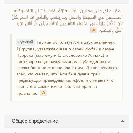
اسْمٌ يطلق على معنيين الأول: فِرْقَةٌ زَعَمَت حُبَّ آلِ البَيْتِ وخالفتِ
المسلمينَ في العَقِيدةِ والعملِ وحاربتهم، والثاني أنه اسمٌ لِكُلِّ
مَن فَضَّلَ عَلِيّاً على الخُلَفاءِ الرّاشِدِينَ قَبْلَهُ، ورأى أنَّ أهْلَ بَيْتِهِ
أحَقُّ بِالخِلافَةِ.
Термин используется в двух значениях:
Русский
1) группа, утверждающая о своей любви к семье
Пророка (мир ему и благословение Аллаха) и
противоречащая мусульманам в убеждениях и
враждебная по отношению к ним; 2) так называют
всех, кто считал, что ‘Али был лучше трёх
предыдущих праведных халифов, и считают, что
члены его семьи имеют больше прав на
правление.
Общее определение