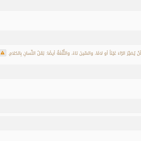
أنْ يُصَيِّرَ الرّاءَ غَيْنَاً أو لامًا، والسِّينَ ثاءً، واللُّثْغَةُ أيضًا: ثِقَلُ اللِّسانِ بِالكلامِ.