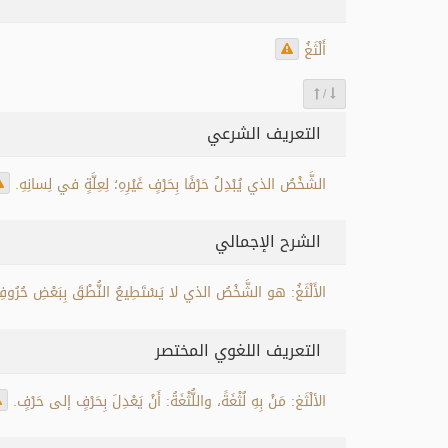
أَلْثَغُ
/
التعريف الشرعي
الشَّخْصُ الذي يُبْدِلُ حَرْفًا بِحَرْفٍ غَيْرِهِ؛ لِعِلَّةٍ في لِسانِهِ.
الشرح الإجمالي
الأَلْثَغُ: هو الشَّخْصُ الذي لا يَسْتَطِيعُ النُّطْقَ بِبَعْضِ حُرُوفِ ال
التعريف اللغوي المختصر
الألْثَغ: مَنْ بِهِ لُثْغَةً، واللُّثْغَةُ: أَنْ يَعْدِلَ بِحَرْفٍ إلى حَرْفٍ.