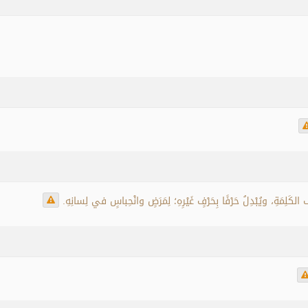
كَلِمَةِ، ويُبْدِلُ حَرْفًا بِحَرْفٍ غَيْرِهِ؛ لِمَرَضٍ وانْحِباسٍ في لِسانِهِ.