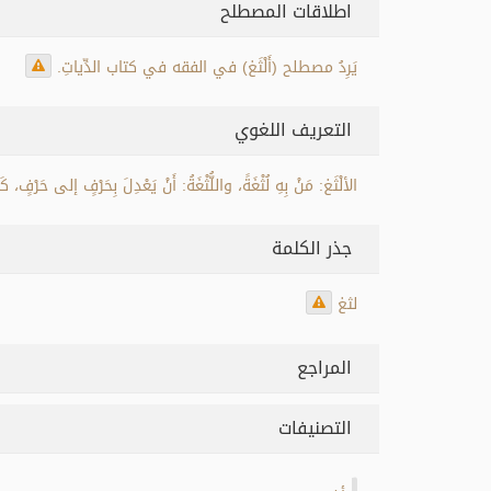
اطلاقات المصطلح
يَرِدُ مصطلح (أَلْثَغ) في الفقه في كتاب الدِّياتِ.
التعريف اللغوي
الألْثَغ: مَنْ بِهِ لُثْغَةً، واللُّثْغَةُ: أَنْ يَعْدِلَ بِحَرْفٍ إلى حَرْفٍ، كَ
جذر الكلمة
لثغ
المراجع
التصنيفات